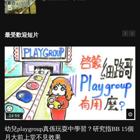
5
最受歡迎短片
Wat
Wat
Wat
Wat
Wat
04:59
03:39
03:02
04:06
04:18
幼兒playgroup真係玩耍中學習？研究指BB 15個
幼稚園遊戲課 如何刺激幼兒自發學習取代獎勵
老公患產後憂鬱症對BB的影響
全職好？在職好？｜全職媽媽與在職媽媽的壓
凡事以BB為中心，就係好爸媽？｜別忽視父母
月大前上堂不見效果
與懲罰？
力與價值
的身心虛耗
POPA編輯部
15.9K