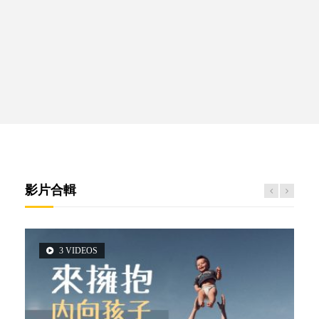
影片合輯
3 VIDEOS
2 VIDEOS
5 VIDEOS
6 VIDEOS
6 VIDEOS