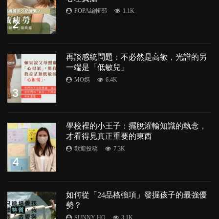
POPA編輯部
1.1K
2
再談感統問題：不必然是高敏，光譜的另
一端是「低敏兒」
MO媽
6.4K
3
學校裡的小王子：擺脫灌輸知識的執念，
才看得見真正重要的東西
歡迎投稿
7.3K
4
如何從「24品格強項」發掘孩子的最強優
勢？
SUNNY HO
3.1K