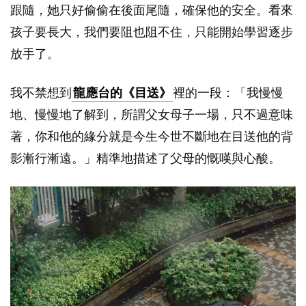
跟隨，她只好偷偷在後面尾隨，確保他的安全。看來
孩子要長大，我們要阻也阻不住，只能開始學習逐步
放手了。
我不禁想到
龍應台的《目送》
裡的一段：「我慢慢
地、慢慢地了解到，所謂父女母子一場，只不過意味
著，你和他的緣分就是今生今世不斷地在目送他的背
影漸行漸遠。」精準地描述了父母的慨嘆與心酸。