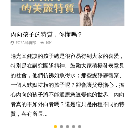
內向孩子的特質，你懂嗎？
想孩子學好外語，點做好？
夫妻必看！經營婚姻，沒捷徑
孩子能力天注定？
愛孩子也別忘了愛自己，父母如何關顧自
己的身心靈？
POPA編輯部
POPA編輯部
POPA編輯部
POPA編輯部
10K
9.9K
22.9K
7.9K
POPA編輯部
14.8K
陽光又健談的孩子總是很容易得到大家的喜愛，
有人話學多種語言越早開始越好，有人卻說一時
你是不是也曾經以為只要跟相愛的人結婚，就自
很多父母都希望孩子係個「叻仔叻女」，學業別
照顧孩子衣食住行、陪同兒女應對功課測驗，還
特別是在講究團隊精神、鼓勵大家積極發表意見
間太多語言，會令孩子感到混淆，到底誰是誰
然能走到白頭，但生了孩子卻發現事情不如你所
太差，日常自理井井有條。這樣的孩子是萬中無
要陪玩製造親子時間，尚要處理家中雜項要
的社會，他們彷彿如魚得水；那些愛靜靜觀察、
非？聽聽專家怎樣說，解開語言學習的迷思～...
料？ 經營婚姻，不如我們想像的簡單，卻也不
一，還是魚與熊掌，不能兼得？...
務……當父母的，有千百個任務要做。可惜，有
一個人默默耕耘的孩子呢？卻會讓父母擔心，擔
是大家說得那麼難。一起來認識婚姻的真相！...
一樣重要至極的，總被遺漏——關注自己的情緒
心內向的孩子將不能適應急速變他的世界。內向
和心理健康。...
者真的不如外向者嗎？還是這只是兩種不同的特
質，各有所長...