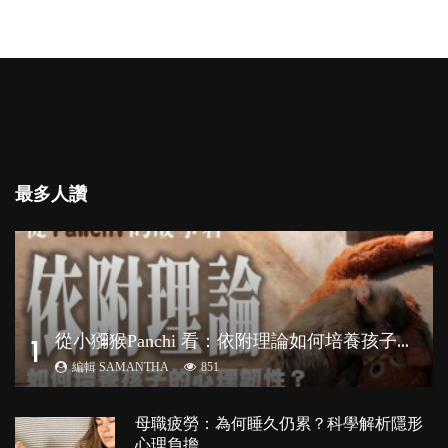
最多人讚
從
小獼猴Panchi 看：依附理論如何培養孩子心理韌性？
1
編輯 SAMANTHA
851
母職疲勞：為何睡久仍累？科學解析隱形
心理負擔