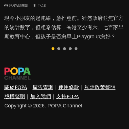
POPA編輯部
POPA編輯部
POPA編輯部
POPA編輯部
47.1K
33.1K
25.8K
31.5K
BB出生後，不止媽媽，爸爸也有機會患上產後抑
現今小朋友的起跑線，愈推愈前。雖然政府並無官方
由美國學者所創的 tools of the mind 課程，學生以遊
許多媽媽心底可能都有一刻掙扎過：究竟全職好，還
父母日夜無間、身心俱疲地照顧BB，如何做到正向
鬱，影響日常生活，嚴重的甚至會有自殺，或傷害小
的統計數字，但粗略估算，香港至少有六、七百家早
戲方式學習，學術能力和自制能力亦明顯比其他小朋
是在職好。雖說每個家庭都有自己的獨特狀況和考慮
教養？部份父母更會為了小朋友放棄自己的嗜好、減
朋友的念頭。但為何爸爸患上產後抑鬱往往難以察
期教育中心，但孩子是否愈早上Playgroup愈好？...
友優勝，到底這課程有何特別之處？...
因素，但原來全職和在職媽媽所養育的子女其實都各
少出席朋友聚會等等，你以為會換來美好的親子關
覺？...
有擅長。...
係，有助小朋友成長，但原來父母身心虛耗對孩子的
成長可能有意想不到的影響！...
關於POPA
｜
廣告查詢
｜
使用條款
｜
私隱政策聲明
｜
版權聲明
｜
加入我們
｜
支持POPA
Copyright © 2026. POPA Channel