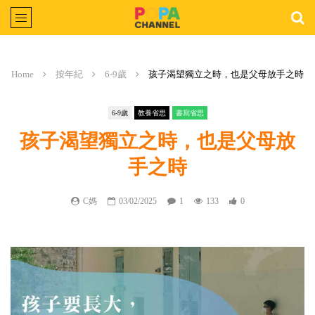
Home
按年紀
6-9歲
孩子渴望獨立之時，也是父母放手之時
6-9歲
教養省思
書寫省思
孩子渴望獨立之時，也是父母放
手之時
C媽
03/02/2025
1
133
0