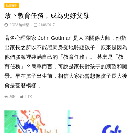
動畫短片
放下教育任務，成為更好父母
POPA編輯部
21/06/2017
著名心理學家 John Gottman 是人際關係大師，他指
出家長之所以不能感同身受地聆聽孩子，原來是因為
他們腦海裡裝滿自己的「教育任務」。 甚麼是「教
育任務」？簡單而言，可說是家長對孩子的期望和願
景。早在孩子出生前，相信大家都曾想像孩子長大後
會是甚麼模樣，...
39K
1.1K