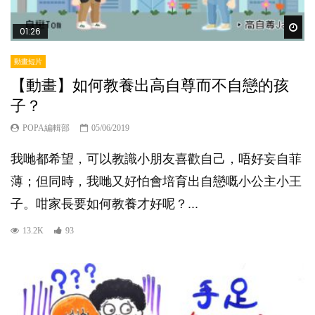
Wat
01:26
動畫短片
【動畫】如何教養出高自尊而不自戀的孩
子？
POPA編輯部
05/06/2019
我哋都希望，可以教識小朋友喜歡自己，唔好妄自菲
薄；但同時，我哋又好怕會培育出自戀嘅小公主小王
子。咁家長要如何教養才好呢？...
13.2K
93