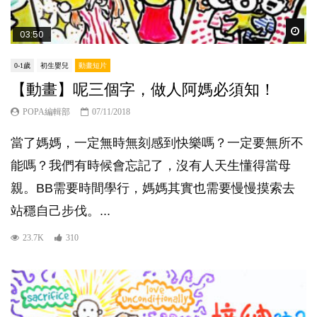
Wat
03:50
0-1歲
初生嬰兒
動畫短片
【動畫】呢三個字，做人阿媽必須知！
POPA編輯部
07/11/2018
當了媽媽，一定無時無刻感到快樂嗎？一定要無所不
能嗎？我們有時候會忘記了，沒有人天生懂得當母
親。BB需要時間學行，媽媽其實也需要慢慢摸索去
站穩自己步伐。...
23.7K
310