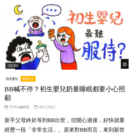
Wat
02:56
初生嬰兒
動畫短片
BB喊不停？初生嬰兒奶量睡眠都要小心照
顧
POPA編輯部
09/12/2022
新手父母終於等到BB出世，但開心過後，好快就要
經歷一段「非常生活」。原來對BB而言，來到新世