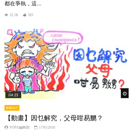
都在爭執，這...
32.1K
583
Wat
04:23
動畫短片
【動畫】因乜解究，父母咁易嬲？
POPA編輯部
17/01/2018