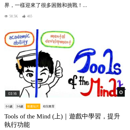
界，一樣迎來了很多困難和挑戰！...
58.5K
465
Wat
03:16
0-1歲
3-6歲
動畫短片
幼兒教育
Tools of the Mind (上)｜遊戲中學習，提升
執行功能