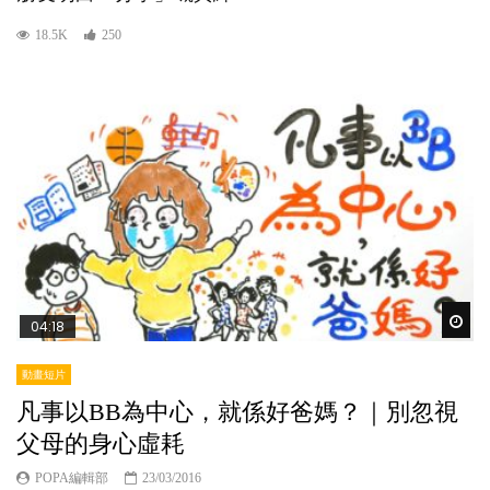
18.5K
250
Wat
04:18
動畫短片
凡事以BB為中心，就係好爸媽？｜別忽視
父母的身心虛耗
POPA編輯部
23/03/2016