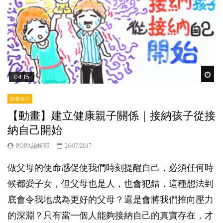
Wat
04:15
動畫短片
【動畫】建立健康親子關係｜接納孩子從接
納自己開始
POPA編輯部
26/07/2017
做父母的使命感促使我們時刻提醒自己，必須任何時
候都愛子女，但父母也是人，也會犯錯，這種想法到
底會令我地成為更好的父母？還是會將我們推向壓力
的深淵？只有當一個人能夠接納自己的真實存在，才