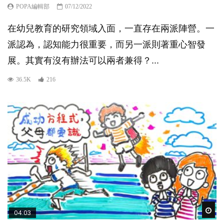
POPA編輯部
07/12/2022
在幼兒教育的研究領域入面，一直存在兩派陣營。一
派認為，認知能力很重要，而另一派則著重心智發
展。其實有沒有辦法可以兩者兼得？...
36.5K
216
Wat
04:03