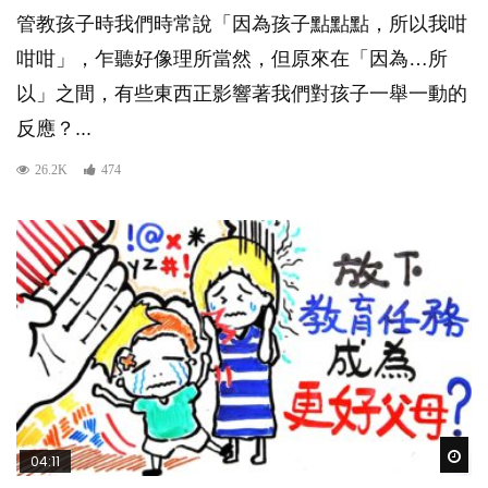
管教孩子時我們時常說「因為孩子點點點，所以我咁
咁咁」，乍聽好像理所當然，但原來在「因為…所
以」之間，有些東西正影響著我們對孩子一舉一動的
反應？...
26.2K
474
Wat
04:11