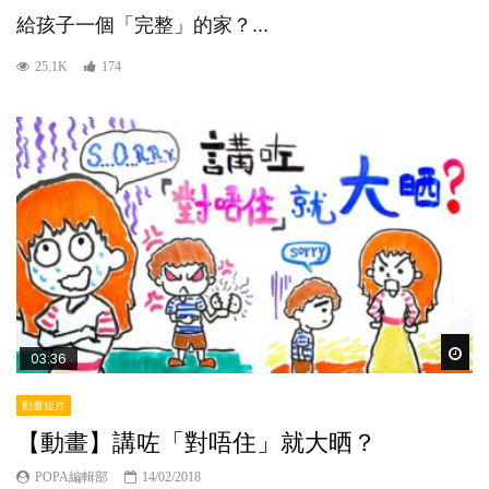
給孩子一個「完整」的家？...
25.1K
174
Wat
03:36
動畫短片
【動畫】講咗「對唔住」就大晒？
POPA編輯部
14/02/2018