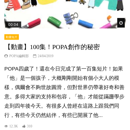
Wat
00:04
動畫短片
【動畫】100集！POPA創作的秘密
POPA編輯部
24/04/2019
POPA四歲了！還在今日完成了第一百集短片！如果
「他」是一個孩子，大概剛剛開始有個小大人的模
樣，偶爾會不夠世故圓滑，但對世界仍帶著好奇和善
意。多得大家的支持和包容，「他」才能從蹣跚學步
走到四年後今天。有很多人曾經在這路上跟我們同
行，有些今天仍然結伴，有些已開展了他...
12.3K
310