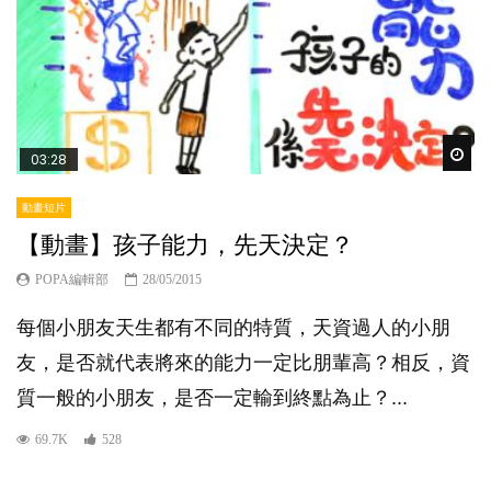
Wat
03:28
動畫短片
【動畫】孩子能力，先天決定？
POPA編輯部
28/05/2015
每個小朋友天生都有不同的特質，天資過人的小朋
友，是否就代表將來的能力一定比朋輩高？相反，資
質一般的小朋友，是否一定輸到終點為止？...
69.7K
528