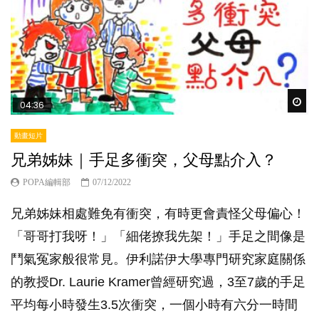
Wat
04:36
動畫短片
兄弟姊妹｜手足多衝突，父母點介入？
POPA編輯部
07/12/2022
兄弟姊妹相處難免有衝突，有時更會責怪父母偏心！
「哥哥打我呀！」「細佬撩我先架！」手足之間像是
鬥氣冤家般很常見。伊利諾伊大學專門研究家庭關係
的教授Dr. Laurie Kramer曾經研究過，3至7歲的手足
平均每小時發生3.5次衝突，一個小時有六分一時間