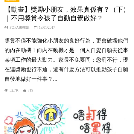
【動畫】獎勵小朋友，效果真係有？（下）
｜不用獎賞令孩子自動自覺做好？
POPA編輯部
18/01/2017
獎賞不僅不能強化小朋友的良好行為，更會破壞他們
的內在動機！而內在動機才是一個人自覺自願去從事
某項工作的最大動力。家長不免要問：懲罰不行，現
在連獎勵也行不通，還有什麼方法可以推動孩子自願
自發地做好一件事？...
32.7K
719