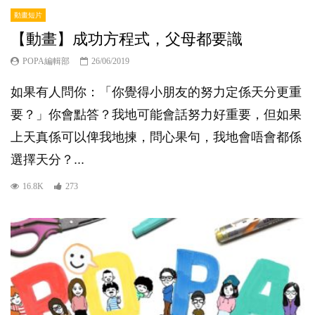
動畫短片
【動畫】成功方程式，父母都要識
POPA編輯部
26/06/2019
如果有人問你：「你覺得小朋友的努力定係天分更重
要？」你會點答？我地可能會話努力好重要，但如果
上天真係可以俾我地揀，問心果句，我地會唔會都係
選擇天分？...
16.8K
273