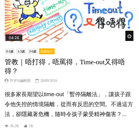
Wat
04:28
0-1歲
1-3歲
3-6歲
動畫短片
管教｜唔打得，唔罵得，Time-out又得唔
得？
POPA編輯部
28/09/2016
很多家長期望以time-out「暫停隔離法」，讓孩子跟
令他失控的情境隔離，從而有反思的空間。不過這方
法，卻隱藏著危機，隨時令孩子蒙受精神傷害？...
36.2K
1K