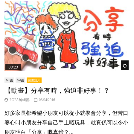
Wat
03:23
0-1歲
3-6歲
動畫短片
【動畫】分享有時，強迫非好事！？
POPA編輯部
06/04/2016
好多家長都希望小朋友可以從小就學會分享，但苦口
婆心叫小朋友分享自己手上嘅玩具，就真係可以令小
朋友明白「分享」嘅真締？...