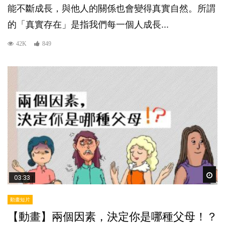
能不斷成長，與他人的關係也會變得真實自然。所謂
的「真實存在」是指我們每一個人成長...
42K
849
Wat
03:33
動畫短片
【動畫】兩個因素，決定你是哪種父母！？