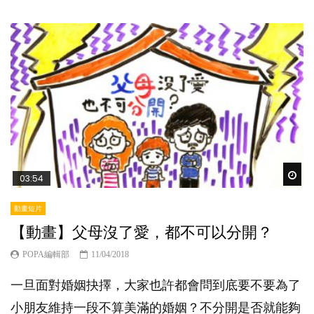
Wat
03:54
動畫短片
【動畫】父母沒了愛，都不可以分開？
POPA編輯部
11/04/2018
一旦面對婚姻抉擇，大家也許都會問到底要不要為了
小朋友維持一段不算美滿的婚姻？不分開是否就能夠