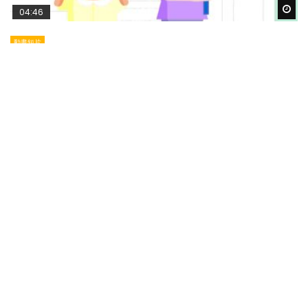
Wat
04:46
動畫短片
提升孩子情緒智商｜孩子發脾氣，父母怎應
對？
POPA編輯部
15/10/2015
每個小朋友都會有鬧情緒的時候，他們會大叫、大
喊、甚至碌地沙，「扭計」發脾氣。當這些情況發生
時，作為父母，應該如何應對？...
109.3K
1.2K