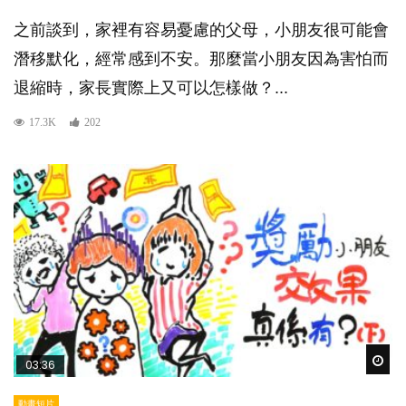
之前談到，家裡有容易憂慮的父母，小朋友很可能會
潛移默化，經常感到不安。那麼當小朋友因為害怕而
退縮時，家長實際上又可以怎樣做？...
17.3K
202
Wat
03:36
動畫短片