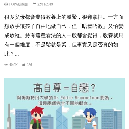
POPA編輯部
22/11/2019
很多父母都會覺得教養上的鬆緊，很難拿捏。一方面
想放手讓孩子自由地做自己，但「唔管唔教」又怕變
成放縱。持有這種看法的人一般都會覺得，教養就只
有一個維度，不是鬆就是緊，但事實又是否真的如
此？...
40.9K
236