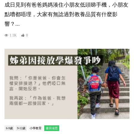
成日見到有爸爸媽媽湊住小朋友低頭睇手機，小朋友
點嘈都唔理，大家有無諗過對教養品質有什麼影
響？...
1.1K
0
6-9歲
9-12歲
小學教育
書寫省思