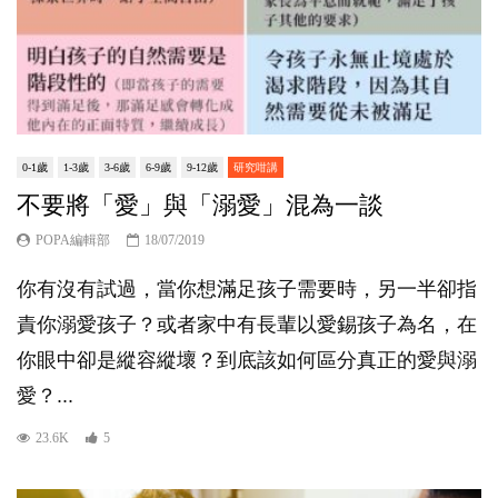
0-1歲
1-3歲
3-6歲
6-9歲
9-12歲
研究咁講
不要將「愛」與「溺愛」混為一談
POPA編輯部
18/07/2019
你有沒有試過，當你想滿足孩子需要時，另一半卻指
責你溺愛孩子？或者家中有長輩以愛錫孩子為名，在
你眼中卻是縱容縱壞？到底該如何區分真正的愛與溺
愛？...
23.6K
5