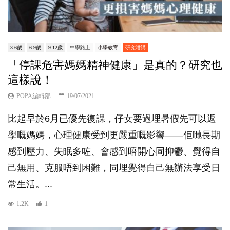
3-6歲
6-9歲
9-12歲
中學路上
小學教育
研究咁講
「停課危害媽媽精神健康」是真的？研究也
這樣說！
POPA編輯部
19/07/2021
比起早於6月已優先復課，仔女要過埋暑假先可以返
學嘅媽媽，心理健康受到更嚴重嘅影響——佢哋長期
感到壓力、失眠多咗、會感到唔開心同抑鬱、覺得自
己無用、克服唔到困難，同埋覺得自己無辦法享受日
常生活。...
1.2K
1