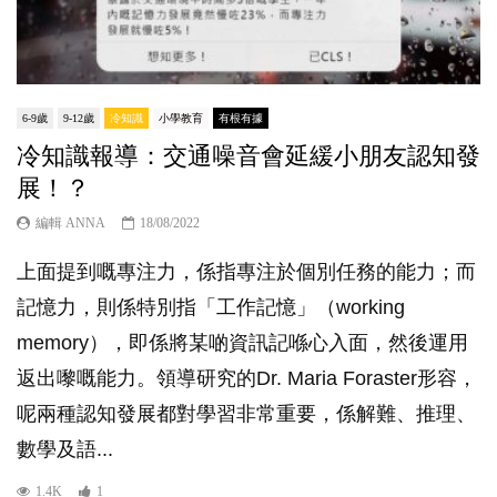
6-9歲
9-12歲
冷知識
小學教育
有根有據
冷知識報導：交通噪音會延緩小朋友認知發
展！？
編輯 ANNA
18/08/2022
上面提到嘅專注力，係指專注於個別任務的能力；而
記憶力，則係特別指「工作記憶」（working
memory），即係將某啲資訊記喺心入面，然後運用
返出嚟嘅能力。領導研究的Dr. Maria Foraster形容，
呢兩種認知發展都對學習非常重要，係解難、推理、
數學及語...
1.4K
1