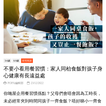
3-6歲
6-9歲
研究咁講
不要小看用餐習慣：家人同枱食飯對孩子身
心健康有長遠益處
POPA編輯部
23/12/2022
你哋屋企用餐習慣係點？父母們會唔會因為工時長，
未必經常夾到時間同孩子一齊食飯？唔好睇小一齊食