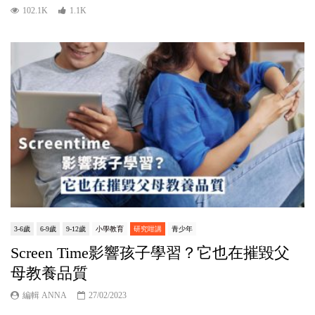
102.1K
1.1K
3-6歲
6-9歲
9-12歲
小學教育
研究咁講
青少年
Screen Time影響孩子學習？它也在摧毀父
母教養品質
編輯 ANNA
27/02/2023