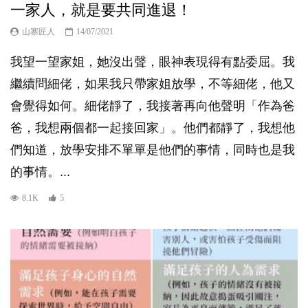
一家人，就是要共同進退！
山寨匠人
14/07/2021
我望一望家姐，她沒出聲，眼神表現得有點委屈。我
繼續問細佬，如果我只帶家姐放學，不等細佬，他又
會覺得如何。細佬靜了，我接著再向他聲明「作為爸
爸，我想兩個都一起接回家」。他們都靜了，我想他
們知道，放學安排不單單是他們的事情，同時也是我
的事情。...
8.1K
5