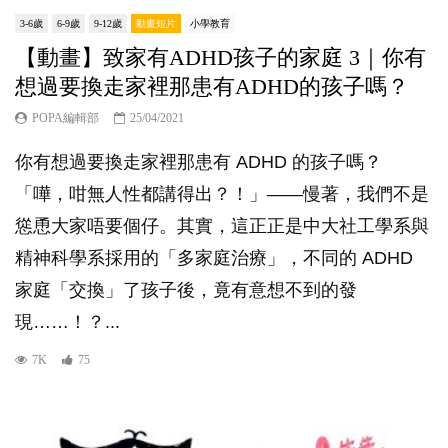
3-6歲
6-9歲
9-12歲
動畫短片
小學教育
【動畫】致家有ADHD孩子的家庭 3｜你有
想過要換走家裡那患有ADHD的孩子嗎？
POPA編輯部
25/04/2021
你有想過要換走家裡那患有 ADHD 的孩子嗎？
「嘩，咁無人性都講得出？！」——慢著，我們不是
慫恿大家唔要個仔。其實，這正正是中大社工學系與
精神科學系採用的「多家庭治療​」，不同的 ADHD
家庭「交換」了孩子後，竟有意想不到的發
現……！？...
7K
75