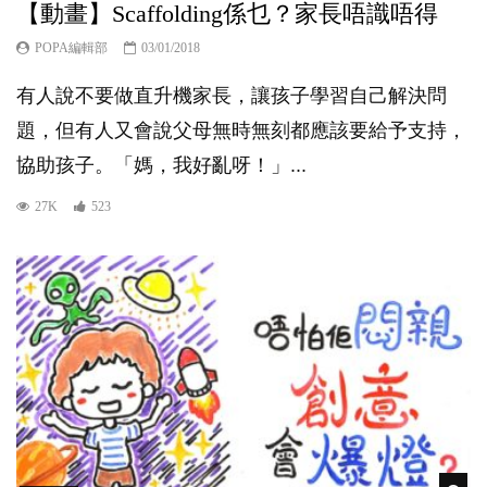
【動畫】Scaffolding係乜？家長唔識唔得
POPA編輯部
03/01/2018
有人說不要做直升機家長，讓孩子學習自己解決問
題，但有人又會說父母無時無刻都應該要給予支持，
協助孩子。「媽，我好亂呀！」...
27K
523