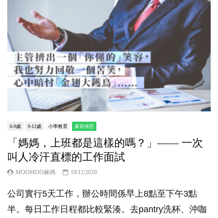
6-9歲
9-12歲
小學教育
書寫省思
「媽媽，上班都是這樣的嗎？」—— 一次
叫人冷汗直標的工作面試
MOOMOO麻媽
10/11/2020
公司實行5天工作，辦公時間係早上8點至下午3點
半。每日工作日程都比較緊湊。去pantry洗杯、沖咖