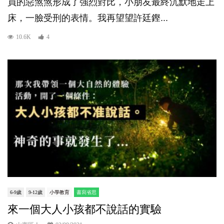
員的惡煞煞形成了強烈對比，小朋友最終沉默地走上
床，一臉受刑的表情。我再望望許廷鏗...
10.6K
4
6-9歲
9-12歲
小學教育
書寫省思
來一個大人小孩都不說話的實驗