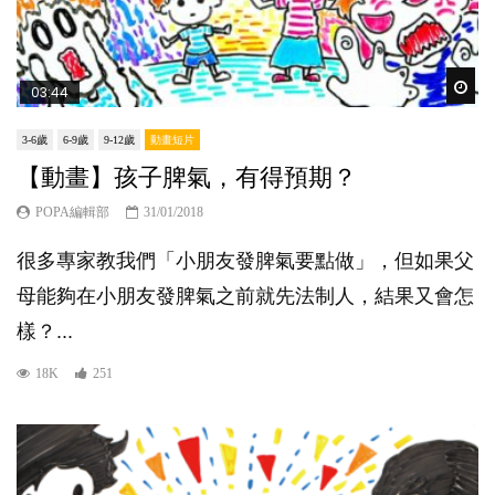
Wat
03:44
3-6歲
6-9歲
9-12歲
動畫短片
【動畫】孩子脾氣，有得預期？
POPA編輯部
31/01/2018
很多專家教我們「小朋友發脾氣要點做」，但如果父
母能夠在小朋友發脾氣之前就先法制人，結果又會怎
樣？...
18K
251