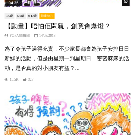
Wat
04:36
3-6歲
6-9歲
9-12歲
動畫短片
【動畫】唔怕佢悶親，創意會爆燈？
POPA編輯部
14/03/2018
為了令孩子過得充實，不少家長都會為孩子安排日日
新鮮的活動，但是由星期一到星期日，密密麻麻的活
動，是否真的對小朋友有益？...
15.5K
327