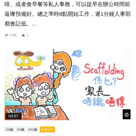
啡、或者食早餐等私人事務，可以提早在辦公時間前
返嚟預備好。總之準時8點開始工作，遲1分鐘人事部
都會記低。...
6.8K
3
Wat
03:57
3-6歲
6-9歲
9-12歲
動畫短片