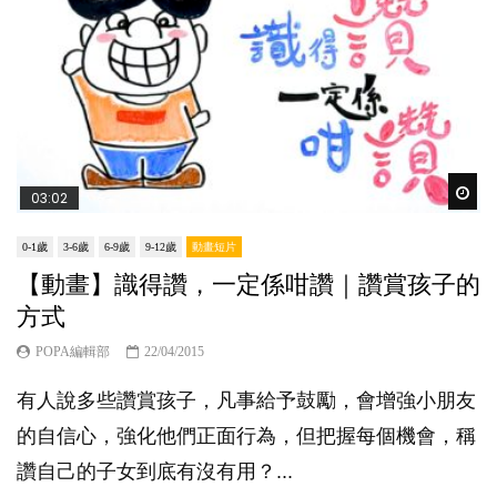
Wat
03:02
0-1歲
3-6歲
6-9歲
9-12歲
動畫短片
【動畫】識得讚，一定係咁讚｜讚賞孩子的
方式
POPA編輯部
22/04/2015
有人說多些讚賞孩子，凡事給予鼓勵，會增強小朋友
的自信心，強化他們正面行為，但把握每個機會，稱
讚自己的子女到底有沒有用？...