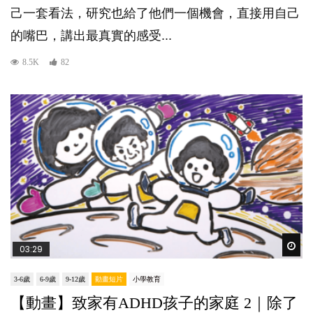
己一套看法，研究也給了他們一個機會，直接用自己
的嘴巴，講出最真實的感受...
8.5K
82
Wat
03:29
3-6歲
6-9歲
9-12歲
動畫短片
小學教育
【動畫】致家有ADHD孩子的家庭 2｜除了