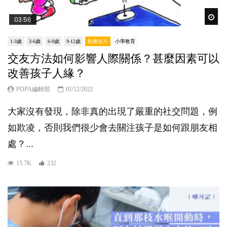
Wat
03:56
1-3歲
3-6歲
6-9歲
9-12歲
動畫短片
小學教育
交友方法如何影響人際關係？甚麼因素可以
改善孩子人緣？
POPA編輯部
01/12/2022
大家沒有發現，除非真的出現了嚴重的社交問題，例
如欺凌，否則我們很少會去關注孩子是如何跟朋友相
處？...
15.7K
232