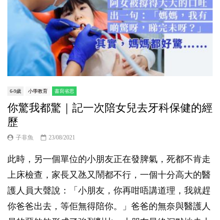
6-9歲
小學教育
書寫省思
你驚我都驚｜記一次陪女兒去牙科保健的經
歷
子非魚
23/08/2021
此時，另一個單位的小朋友正在發脾氣，死都不肯走
上床檢查，家長又氹又鬧都不行，一個十分高大的醫
護人員大聲說：「小朋友，你再咁唔講道理，我就趕
你爸爸出去，等佢無得陪你。」爸爸的無奈與醫護人