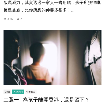
飯嘅威力，其實透過一家人一齊用膳，孩子所獲得嘅
長遠益處，比你所想的仲要多很多！...
3.6K
2
6-9歲
人物訪問
小學教育
二選一│為孩子離開香港，還是留下？