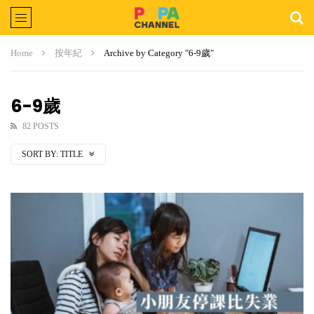
Home
按年紀
Archive by Category "6-9歲"
6-9歲
82 POSTS
SORT BY:
TITLE