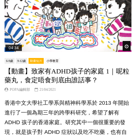
Wat
04:34
6-9歲
9-12歲
動畫短片
小學教育
【動畫】致家有ADHD孩子的家庭 1｜呢粒
藥丸，食定唔食到底由誰話事？
POPA編輯部
21/04/2021
香港中文大學社工學系與精神科學系於 2013 年開始
進行了一個為期三年的跨學科研究，希望了解有
ADHD 孩子的香港家庭。研究其中一個很重要的發
現，就是孩子對 ADHD 症狀以及吃不吃藥，也有自