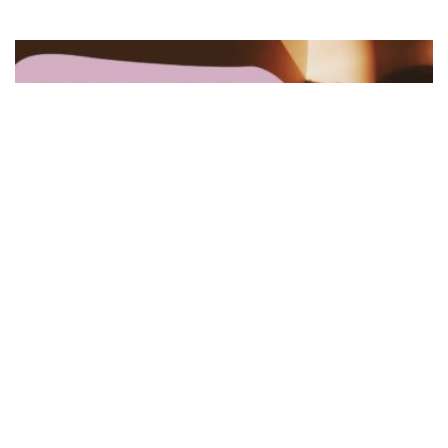
3-6歲
6-9歲
小學教育
教養省思
書寫省思
升小｜孩子分離焦慮，「媽媽狠心啲
啦」！？
希婷
22/09/2023
對我來說，「狠心」有兩種解釋：「對自己或別人的