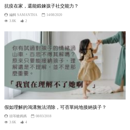
抗疫在家，還能鍛鍊孩子社交能力？
編輯 SAMANTHA
14/08/2020
3.8K
2
假如理解的鴻溝無法消除，可否單純地接納孩子？
頭等艙媽媽
08/03/2018
3.6K
4