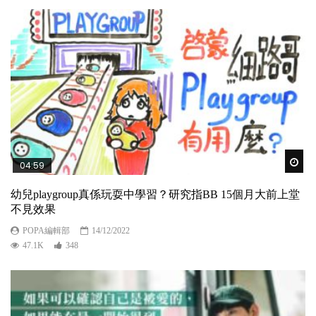
Wat
04:59
幼兒playgroup真係玩耍中學習？研究指BB 15個月大前上堂
不見效果
POPA編輯部
14/12/2022
47.1K
348