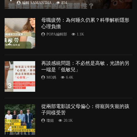
編輯 SAMANTHA
854
母職疲勞：為何睡久仍累？科學解析隱形
心理負擔
POPA編輯部
1.1K
2
再談感統問題：不必然是高敏，光譜的另
一端是「低敏兒」
MO媽
6.4K
3
從兩部電影談父母偏心：得寵與失寵的孩
子同樣受苦
瓊姐
20.1K
4