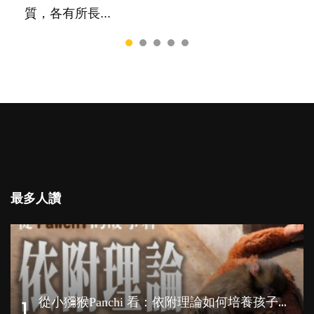
質，各有所長...
最多人讚
從
小獼猴Panchi 看：依附理論如何培養孩子心理韌性？
1