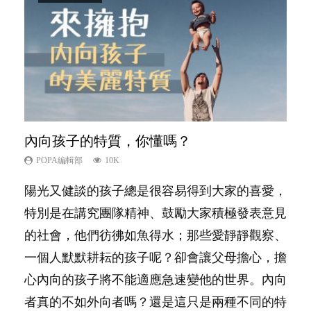
內向孩子的特質，你懂嗎？
想孩子學好外語，點做好？
愛孩子也別忘了愛自己，父母如何關顧自
夫妻必看！經營婚姻，沒捷徑
孩子能力天注定？
己的身心靈？
POPA編輯部
POPA編輯部
POPA編輯部
POPA編輯部
10K
9.9K
22.9K
7.9K
POPA編輯部
14.8K
陽光又健談的孩子總是很容易得到大家的喜愛，
有人話學多種語言越早開始越好，有人卻說一時
你是不是也曾經以為只要跟相愛的人結婚，就自
很多父母都希望孩子係個「叻仔叻女」，學業別
照顧孩子衣食住行、陪同兒女應對功課測驗，還
特別是在講究團隊精神、鼓勵大家積極發表意見
間太多語言，會令孩子感到混淆，到底誰是誰
然能走到白頭，但生了孩子卻發現事情不如你所
太差，日常自理井井有條。這樣的孩子是萬中無
要陪玩製造親子時間，尚要處理家中雜項要
的社會，他們彷彿如魚得水；那些愛靜靜觀察、
非？聽聽專家怎樣說，解開語言學習的迷思～...
料？ 經營婚姻，不如我們想像的簡單，卻也不
一，還是魚與熊掌，不能兼得？...
務……當父母的，有千百個任務要做。可惜，有
一個人默默耕耘的孩子呢？卻會讓父母擔心，擔
是大家說得那麼難。一起來認識婚姻的真相！...
一樣重要至極的，總被遺漏——關注自己的情緒
心內向的孩子將不能適應急速變他的世界。內向
和心理健康。...
者真的不如外向者嗎？還是這只是兩種不同的特