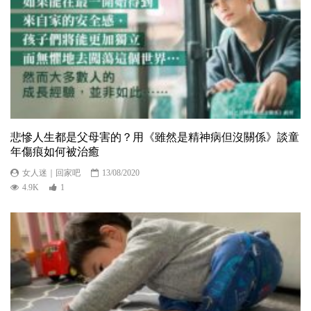
悲慘人生都是父母害的？用《雖然是精神病但沒關係》談童
年傷痕如何被治癒
女人迷｜回家吧
13/08/2020
4.9K
1