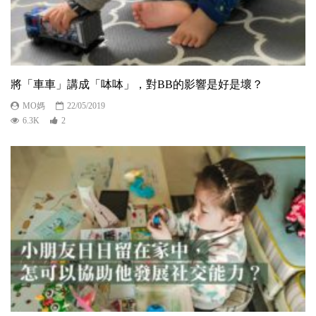
將「車車」講成「呠呠」，對BB的影響是好是壞？
MO媽
22/05/2019
6.3K
2