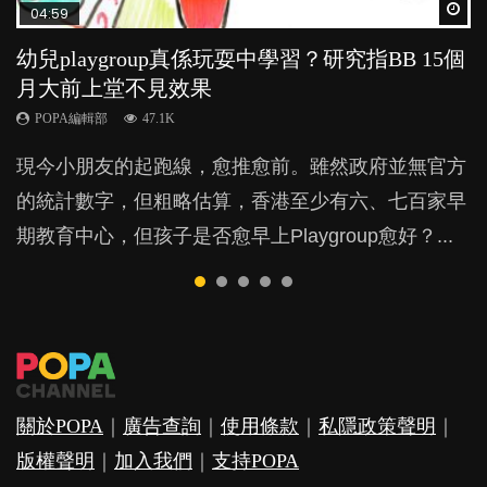
Wat
Wat
Wat
Wat
Wat
04:59
03:39
03:02
04:06
03:41
幼兒playgroup真係玩耍中學習？研究指BB 15個
幼稚園遊戲課 如何刺激幼兒自發學習取代獎勵
老公患產後憂鬱症對BB的影響
全職好？在職好？｜全職媽媽與在職媽媽的壓
BB口腔期乜都放入口，父母該制止還是放手？
月大前上堂不見效果
與懲罰？
力與價值
POPA編輯部
POPA編輯部
15.9K
25.5K
POPA編輯部
POPA編輯部
POPA編輯部
47.1K
33.1K
25.8K
BB出生後，不止媽媽，爸爸也有機會患上產後抑
BB最喜歡隨手拿起什麼都放入口中，有人說一旦養
現今小朋友的起跑線，愈推愈前。雖然政府並無官方
由美國學者所創的 tools of the mind 課程，學生以遊
許多媽媽心底可能都有一刻掙扎過：究竟全職好，還
鬱，影響日常生活，嚴重的甚至會有自殺，或傷害小
成吮手指的習慣，大個就很難戒，但原來一刀切阻止
的統計數字，但粗略估算，香港至少有六、七百家早
戲方式學習，學術能力和自制能力亦明顯比其他小朋
是在職好。雖說每個家庭都有自己的獨特狀況和考慮
朋友的念頭。但為何爸爸患上產後抑鬱往往難以察
他們放東西入口，隨時會影響孩子的身心發展？...
期教育中心，但孩子是否愈早上Playgroup愈好？...
友優勝，到底這課程有何特別之處？...
因素，但原來全職和在職媽媽所養育的子女其實都各
覺？...
有擅長。...
關於POPA
｜
廣告查詢
｜
使用條款
｜
私隱政策聲明
｜
版權聲明
｜
加入我們
｜
支持POPA