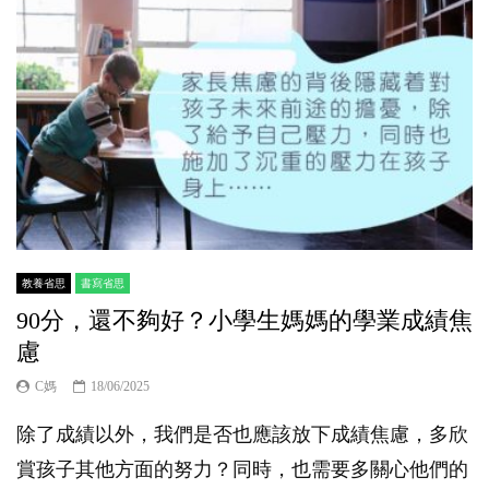
教養省思
書寫省思
90分，還不夠好？小學生媽媽的學業成績焦
慮
C媽
18/06/2025
除了成績以外，我們是否也應該放下成績焦慮，多欣
賞孩子其他方面的努力？同時，也需要多關心他們的