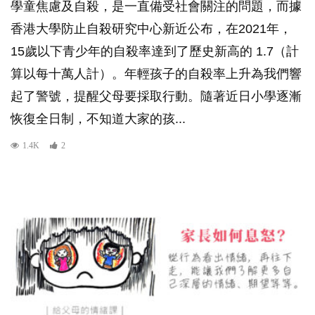
學童焦慮及自殺，是一直備受社會關注的問題，而據
香港大學防止自殺研究中心新近公布，在2021年，
15歲以下青少年的自殺率達到了歷史新高的 1.7（計
算以每十萬人計）。年輕孩子的自殺率上升為我們響
起了警號，提醒父母要採取行動。隨著近日小學逐漸
恢復全日制，不知道大家的孩...
1.4K
2