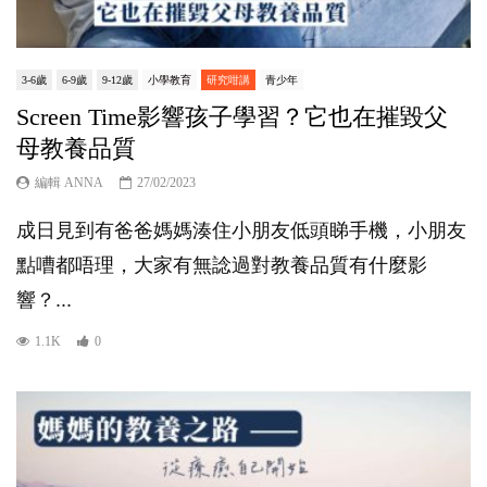
3-6歲
6-9歲
9-12歲
小學教育
研究咁講
青少年
Screen Time影響孩子學習？它也在摧毀父
母教養品質
編輯 ANNA
27/02/2023
成日見到有爸爸媽媽湊住小朋友低頭睇手機，小朋友
點嘈都唔理，大家有無諗過對教養品質有什麼影
響？...
1.1K
0