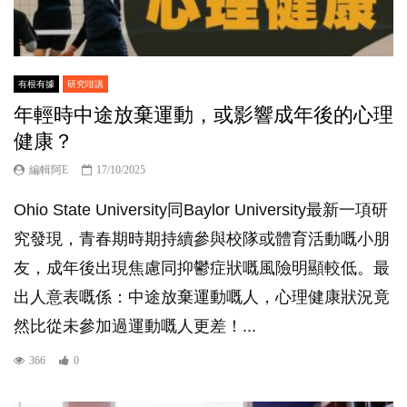
有根有據
研究咁講
年輕時中途放棄運動，或影響成年後的心理
健康？
編輯阿E
17/10/2025
Ohio State University同Baylor University最新一項研
究發現，青春期時期持續參與校隊或體育活動嘅小朋
友，成年後出現焦慮同抑鬱症狀嘅風險明顯較低。最
出人意表嘅係：中途放棄運動嘅人，心理健康狀況竟
然比從未參加過運動嘅人更差！...
366
0