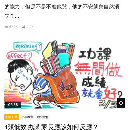
的能力，但是不是不准他哭，他的不安就會自然消
失？...
62.2K
1.2K
Wat
05:38
動畫短片
小學教育
幼兒教育
4類低效功課 家長應該如何反應？