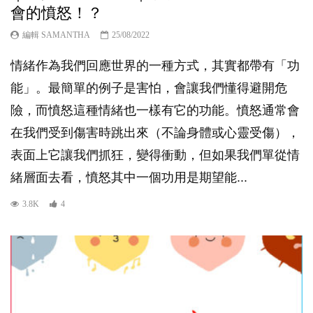
會的憤怒！？
編輯 SAMANTHA
25/08/2022
情緒作為我們回應世界的一種方式，其實都帶有「功
能」。最簡單的例子是害怕，會讓我們懂得避開危
險，而憤怒這種情緒也一樣有它的功能。憤怒通常會
在我們受到傷害時跳出來（不論身體或心靈受傷），
表面上它讓我們抓狂，變得衝動，但如果我們單從情
緒層面去看，憤怒其中一個功用是期望能...
3.8K
4