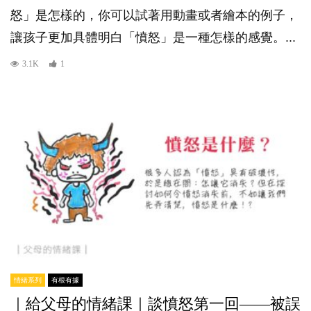
怒」是怎樣的，你可以試著用動畫或者繪本的例子，
讓孩子更加具體明白「憤怒」是一種怎樣的感覺。...
3.1K
1
情緒系列
有根有據
｜給父母的情緒課｜談憤怒第一回——被誤