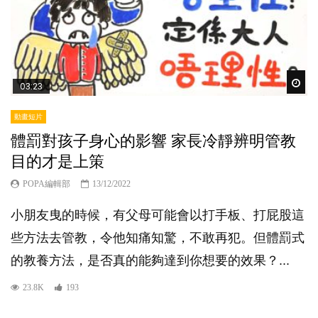
Wat
03:23
動畫短片
體罰對孩子身心的影響 家長冷靜辨明管教
目的才是上策
POPA編輯部
13/12/2022
小朋友曳的時候，有父母可能會以打手板、打屁股這
些方法去管教，令他知痛知驚，不敢再犯。但體罰式
的教養方法，是否真的能夠達到你想要的效果？...
23.8K
193