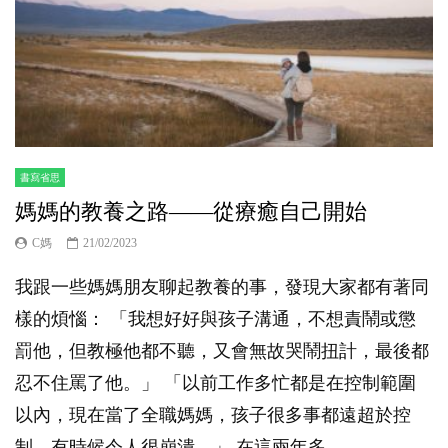
書寫省思
媽媽的教養之路——從療癒自己開始
C媽
21/02/2023
我跟一些媽媽朋友聊起教養的事，發現大家都有著同
樣的煩惱： 「我想好好與孩子溝通，不想責鬧或懲
罰他，但教極他都不聽，又會無故哭鬧扭計，最後都
忍不住罵了他。」 「以前工作多忙都是在控制範圍
以內，現在當了全職媽媽，孩子很多事都遠超於控
制，有時候令人很崩潰。」 在這兩年多...