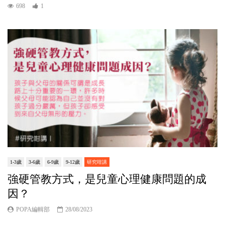
698
1
1-3歲
3-6歲
6-9歲
9-12歲
研究咁講
強硬管教方式，是兒童心理健康問題的成
因？
POPA編輯部
28/08/2023