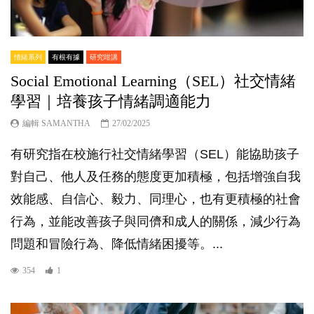
情緒系列
有根有據
研究咁講
Social Emotional Learning（SEL）社交情緒
學習｜培養孩子情緒調適能力
編輯 SAMANTHA
27/02/2025
有研究指在校施行社交情緒學習（SEL）能協助孩子
對自己、他人及任務的態度更加積極，包括增強自我
效能感、自信心、毅力、同理心，也有更積極的社會
行為，並能改善孩子與同儕和成人的關係，減少行為
問題和冒險行為、降低情緒困擾等。...
354
1