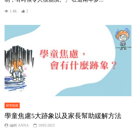
1.4K
2
研究咁講
學童焦慮5大跡象以及家長幫助緩解方法
編輯 ANNA
10/01/2023