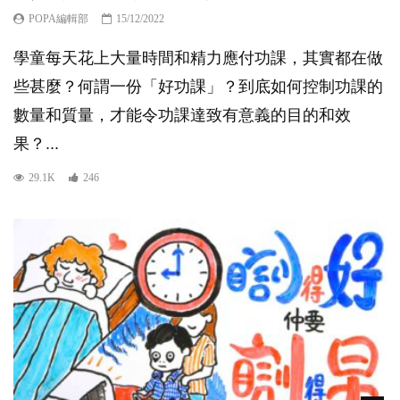
POPA編輯部
15/12/2022
學童每天花上大量時間和精力應付功課，其實都在做
些甚麼？何謂一份「好功課」？到底如何控制功課的
數量和質量，才能令功課達致有意義的目的和效
果？...
29.1K
246