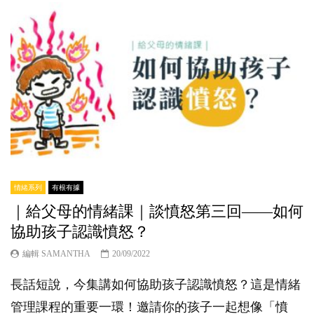
情緒系列
有根有據
｜給父母的情緒課｜談憤怒第三回——如何
協助孩子認識憤怒？
編輯 SAMANTHA
20/09/2022
長話短說，今集講如何協助孩子認識憤怒？這是情緒
管理課程的重要一環！邀請你的孩子一起想像「憤