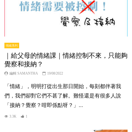
情緒系列
｜給父母的情緒課｜情緒控制不來，只能夠
覺察和接納？
編輯 SAMANTHA
19/08/2022
「情緒」，明明打從出生那日開始，每刻都伴著我
們，我們卻對它們不甚了解。難怪還是有很多人說
「接納？覺察？咁即係點呀？」...
3.3K
1