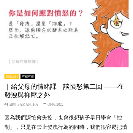
情緒系列
有根有據
｜給父母的情緒課｜談憤怒第二回 ——在
發洩與抑壓之外
編輯 SAMANTHA
09/08/2022
因為我們深怕會失控，也會很想孩子早日學會「控
制」，只是在禁止發洩行為的同時，我們很容易把憤