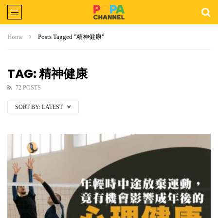
Home
Posts Tagged "精神健康"
TAG: 精神健康
72 POSTS
SORT BY:
LATEST