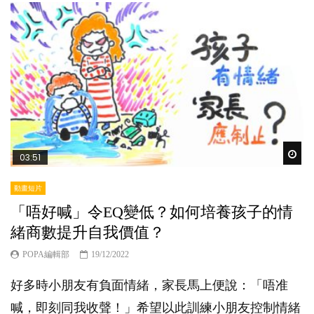
Wat
03:51
動畫短片
「唔好喊」令EQ變低？如何培養孩子的情
緒商數提升自我價值？
POPA編輯部
19/12/2022
好多時小朋友有負面情緒，家長馬上便說：「唔准
喊，即刻同我收聲！」希望以此訓練小朋友控制情緒