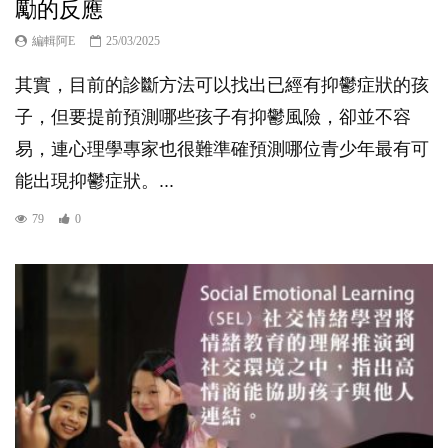
勵的反應
編輯阿E
25/03/2025
其實，目前的診斷方法可以找出已經有抑鬱症狀的孩
子，但要提前預測哪些孩子有抑鬱風險，卻並不容
易，連心理學專家也很難準確預測哪位青少年最有可
能出現抑鬱症狀。...
79
0