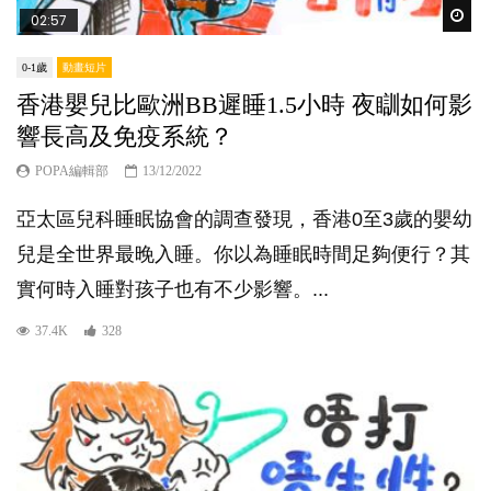
Wat
02:57
0-1歲
動畫短片
香港嬰兒比歐洲BB遲睡1.5小時 夜瞓如何影
響長高及免疫系統？
POPA編輯部
13/12/2022
亞太區兒科睡眠協會的調查發現，香港0至3歲的嬰幼
兒是全世界最晚入睡。你以為睡眠時間足夠便行？其
實何時入睡對孩子也有不少影響。...
37.4K
328