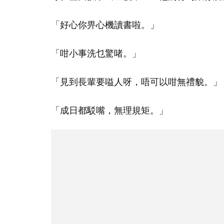
「好心你畀心機讀書啦。」
「咁小事洗乜驚啫。」
「見到長輩要嗌人呀，唔可以咁無禮貌。」
「成日都駁嘴，無理規矩。」