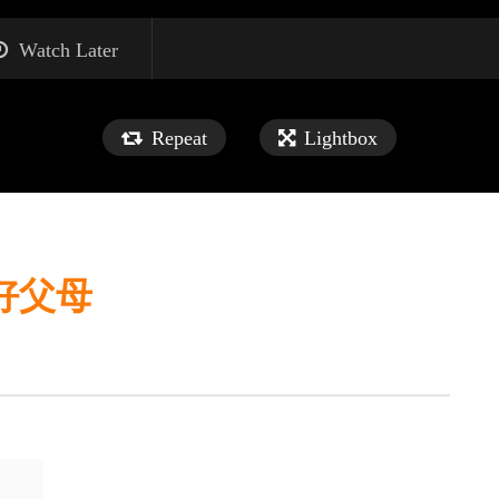
Watch Later
Repeat
Lightbox
好父母