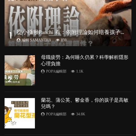
從
小獼猴Panchi 看：依附理論如何培養孩子心理韌性？
1
編輯 SAMANTHA
859
母職疲勞：為何睡久仍累？科學解析隱形
心理負擔
POPA編輯部
1.1K
2
蘭花、蒲公英、鬱金香，你的孩子是高敏
兒嗎？
POPA編輯部
34.8K
3