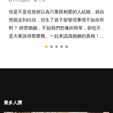
POPA編輯部
POPA編輯部
POPA編輯部
POPA編輯部
POPA編輯部
22.9K
10K
16.3K
9.9K
7.9K
你是不是也曾經以為只要跟相愛的人結婚，就自
陽光又健談的孩子總是很容易得到大家的喜愛，
相信許多人初為人父母，由懷孕開始到孩子呱呱
有人話學多種語言越早開始越好，有人卻說一時
很多父母都希望孩子係個「叻仔叻女」，學業別
然能走到白頭，但生了孩子卻發現事情不如你所
特別是在講究團隊精神、鼓勵大家積極發表意見
落地，心中都有數之不盡的問題～這裡一次過集
間太多語言，會令孩子感到混淆，到底誰是誰
太差，日常自理井井有條。這樣的孩子是萬中無
料？ 經營婚姻，不如我們想像的簡單，卻也不
的社會，他們彷彿如魚得水；那些愛靜靜觀察、
合我們以往製作過的相關短片。 這段路讓我們
非？聽聽專家怎樣說，解開語言學習的迷思～...
一，還是魚與熊掌，不能兼得？...
是大家說得那麼難。一起來認識婚姻的真相！...
一個人默默耕耘的孩子呢？卻會讓父母擔心，擔
跟你同行～...
心內向的孩子將不能適應急速變他的世界。內向
者真的不如外向者嗎？還是這只是兩種不同的特
質，各有所長...
最多人讚