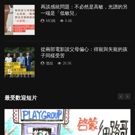
再談感統問題：不必然是高敏，光譜的另
一端是「低敏兒」
MO媽
6.4K
4
從兩部電影談父母偏心：得寵與失寵的孩
子同樣受苦
瓊姐
20.1K
5
最受歡迎短片