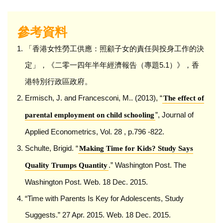
參考資料
「香港女性勞工供應：照顧子女的責任與投身工作的決
定」，《二零一四年半年經濟報告（專題5.1）》，香
港特別行政區政府。
Ermisch, J. and Francesconi, M.. (2013), “
The effect of
”, Journal of
parental employment on child schooling
Applied Econometrics, Vol. 28 , p.796 -822.
Schulte, Brigid. “
Making Time for Kids? Study Says
.” Washington Post. The
Quality Trumps Quantity
Washington Post. Web. 18 Dec. 2015.
“Time with Parents Is Key for Adolescents, Study
Suggests.” 27 Apr. 2015. Web. 18 Dec. 2015.