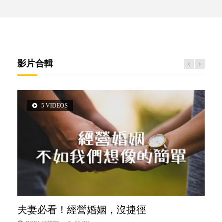
影片合輯
5 VIDEOS
3 VIDEOS
14 VIDEOS
2 VIDEOS
6 VIDEOS
夫妻必看！經營婚姻，沒捷徑
內向孩子的特質，你懂嗎？
新手父母不用怕
想孩子學好外語，點做好？
孩子能力天注定？