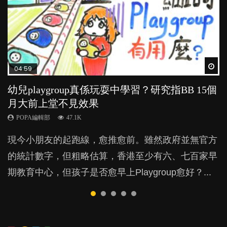
Wat
Wat
Wat
Wat
Wat
04:59
03:39
03:02
04:06
03:41
幼兒playgroup真係玩耍中學習？研究指BB 15個
幼稚園遊戲課 如何刺激幼兒自發學習取代獎勵
老公患產後憂鬱症對BB的影響
全職好？在職好？｜全職媽媽與在職媽媽的壓
BB口腔期乜都放入口，父母該制止還是放手？
月大前上堂不見效果
與懲罰？
力與價值
POPA編輯部
POPA編輯部
15.9K
25.5K
POPA編輯部
POPA編輯部
POPA編輯部
47.1K
33.1K
25.8K
BB出生後，不止媽媽，爸爸也有機會患上產後抑
BB最喜歡隨手拿起什麼都放入口中，有人說一旦養
現今小朋友的起跑線，愈推愈前。雖然政府並無官方
由美國學者所創的 tools of the mind 課程，學生以遊
許多媽媽心底可能都有一刻掙扎過：究竟全職好，還
鬱，影響日常生活，嚴重的甚至會有自殺，或傷害小
成吮手指的習慣，大個就很難戒，但原來一刀切阻止
的統計數字，但粗略估算，香港至少有六、七百家早
戲方式學習，學術能力和自制能力亦明顯比其他小朋
是在職好。雖說每個家庭都有自己的獨特狀況和考慮
朋友的念頭。但為何爸爸患上產後抑鬱往往難以察
他們放東西入口，隨時會影響孩子的身心發展？...
期教育中心，但孩子是否愈早上Playgroup愈好？...
友優勝，到底這課程有何特別之處？...
因素，但原來全職和在職媽媽所養育的子女其實都各
覺？...
有擅長。...