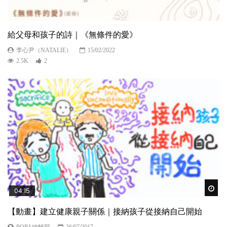
給父母和孩子的詩｜《無條件的愛》
李心尹（NATALIE）
15/02/2022
2.5K
2
Wat
04:15
【動畫】建立健康親子關係｜接納孩子從接納自己開始
POPA編輯部
26/07/2017