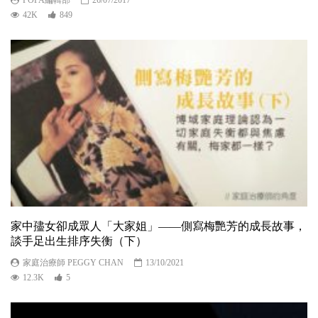
42K
849
家中孻女卻成眾人「大家姐」——側寫梅艷芳的成長故事，
談手足出生排序失衡（下）
家庭治療師 PEGGY CHAN
13/10/2021
12.3K
5