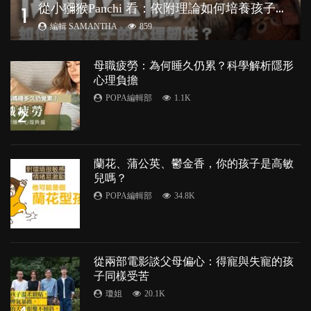
從
小獼猴Panchi 看：依附理論如何培養孩子心理韌性？
1
編輯 SAMANTHA
859
母職疲勞：為何睡久仍累？科學解析隱形
心理負擔
POPA編輯部
1.1K
2
蘭花、蒲公英、鬱金香，你的孩子是高敏
兒嗎？
POPA編輯部
34.8K
3
從兩部電影談父母偏心：得寵與失寵的孩
子同樣受苦
瓊姐
20.1K