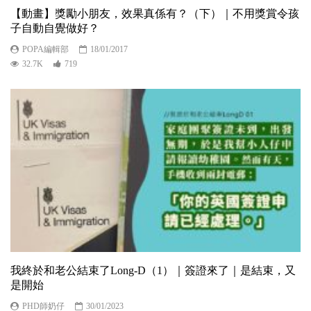
【動畫】獎勵小朋友，效果真係有？（下）｜不用獎賞令孩
子自動自覺做好？
POPA編輯部
18/01/2017
32.7K
719
我終於和老公結束了Long-D（1）｜簽證來了｜是結束，又
是開始
PHD師奶仔
30/01/2023