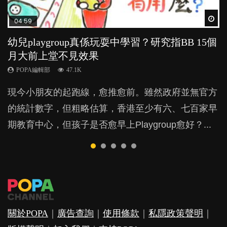
Wat
Wat
Wat
Wat
Wat
04:59
03:39
03:02
04:06
04:18
幼兒playgroup真係玩耍中學習？研究指BB 15個
幼稚園遊戲課 如何刺激幼兒自發學習取代獎勵
老公患產後憂鬱症對BB的影響
全職好？在職好？｜全職媽媽與在職媽媽的壓
凡事以BB為中心，就係好爸媽？｜別忽視父母
月大前上堂不見效果
與懲罰？
力與價值
的身心虛耗
POPA編輯部
15.9K
POPA編輯部
POPA編輯部
POPA編輯部
POPA編輯部
47.1K
33.1K
25.8K
31.5K
BB出生後，不止媽媽，爸爸也有機會患上產後抑
現今小朋友的起跑線，愈推愈前。雖然政府並無官方
由美國學者所創的 tools of the mind 課程，學生以遊
許多媽媽心底可能都有一刻掙扎過：究竟全職好，還
父母日夜無間、身心俱疲地照顧BB，如何做到正向
鬱，影響日常生活，嚴重的甚至會有自殺，或傷害小
的統計數字，但粗略估算，香港至少有六、七百家早
戲方式學習，學術能力和自制能力亦明顯比其他小朋
是在職好。雖說每個家庭都有自己的獨特狀況和考慮
教養？部份父母更會為了小朋友放棄自己的嗜好、減
朋友的念頭。但為何爸爸患上產後抑鬱往往難以察
期教育中心，但孩子是否愈早上Playgroup愈好？...
友優勝，到底這課程有何特別之處？...
因素，但原來全職和在職媽媽所養育的子女其實都各
少出席朋友聚會等等，你以為會換來美好的親子關
覺？...
有擅長。...
係，有助小朋友成長，但原來父母身心虛耗對孩子的
成長可能有意想不到的影響！...
關於POPA
｜
廣告查詢
｜
使用條款
｜
私隱政策聲明
｜