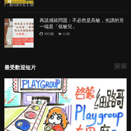
4
再談感統問題：不必然是高敏，光譜的另
一端是「低敏兒」
MO媽
6.4K
5
最受歡迎短片