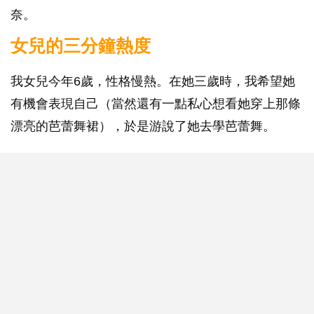
奈。
女兒的三分鐘熱度
我女兒今年6歲，性格慢熱。在她三歲時，我希望她
有機會表現自己（當然還有一點私心想看她穿上那條
漂亮的芭蕾舞裙），於是游說了她去學芭蕾舞。