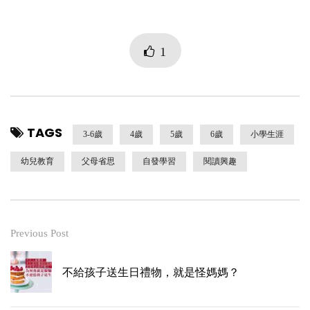
1
TAGS
3-6歲
4歲
5歲
6歲
小學生涯
幼兒教育
父母省思
自發學習
閱讀興趣
Previous Post
不給孩子送生日禮物，就是怪媽媽？