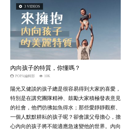
3 VIDEOS
5 VIDEOS
14 VIDEOS
2 VIDEOS
6 VIDEOS
內向孩子的特質，你懂嗎？
夫妻必看！經營婚姻，沒捷徑
新手父母不用怕
想孩子學好外語，點做好？
孩子能力天注定？
POPA編輯部
POPA編輯部
POPA編輯部
POPA編輯部
POPA編輯部
10K
22.9K
16.3K
9.9K
7.9K
陽光又健談的孩子總是很容易得到大家的喜愛，
你是不是也曾經以為只要跟相愛的人結婚，就自
相信許多人初為人父母，由懷孕開始到孩子呱呱
有人話學多種語言越早開始越好，有人卻說一時
很多父母都希望孩子係個「叻仔叻女」，學業別
特別是在講究團隊精神、鼓勵大家積極發表意見
然能走到白頭，但生了孩子卻發現事情不如你所
落地，心中都有數之不盡的問題～這裡一次過集
間太多語言，會令孩子感到混淆，到底誰是誰
太差，日常自理井井有條。這樣的孩子是萬中無
的社會，他們彷彿如魚得水；那些愛靜靜觀察、
料？ 經營婚姻，不如我們想像的簡單，卻也不
合我們以往製作過的相關短片。 這段路讓我們
非？聽聽專家怎樣說，解開語言學習的迷思～...
一，還是魚與熊掌，不能兼得？...
一個人默默耕耘的孩子呢？卻會讓父母擔心，擔
是大家說得那麼難。一起來認識婚姻的真相！...
跟你同行～...
心內向的孩子將不能適應急速變他的世界。內向