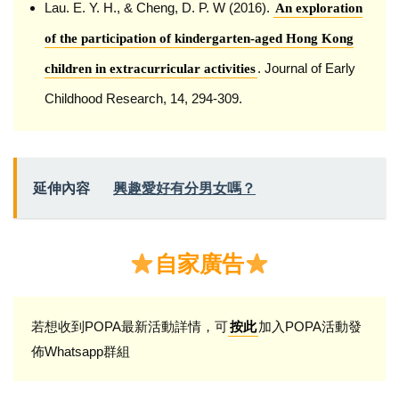
Lau. E. Y. H., & Cheng, D. P. W (2016).
An exploration
of the participation of kindergarten-aged Hong Kong
. Journal of Early
children in extracurricular activities
Childhood Research, 14, 294-309.
延伸內容
興趣愛好有分男女嗎？
自家廣告
若想收到POPA最新活動詳情，可
加入POPA活動發
按此
佈Whatsapp群組