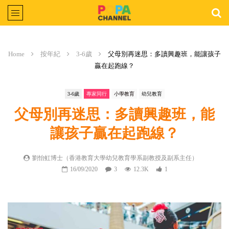
Home
按年紀
3-6歲
父母別再迷思：多讀興趣班，能讓孩子
贏在起跑線？
3-6歲
專家同行
小學教育
幼兒教育
父母別再迷思：多讀興趣班，能
讓孩子贏在起跑線？
劉怡虹博士（香港教育大學幼兒教育學系副教授及副系主任）
16/09/2020
3
12.3K
1