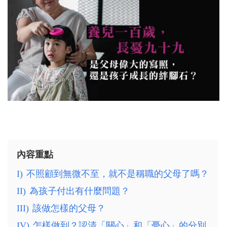
內容重點
I)
不照顧到無微不至，就不是稱職的父母了嗎？
II)
為孩子付出有什麼問題？
III)
該做怎樣的父母？
IV)
怎樣做到？認清「關心」和「憂心」的分別