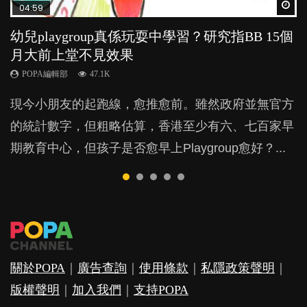
Wat
Wat
Wat
Wat
Wat
04:59
03:39
03:02
04:06
03:41
幼兒playgroup真係玩耍中學習？研究指BB 15個
幼稚園遊戲課 如何刺激幼兒自發學習取代獎勵
老公患產後憂鬱症對BB的影響
全職好？在職好？｜全職媽媽與在職媽媽的壓
BB口腔期乜都放入口，父母該制止還是放手？
月大前上堂不見效果
與懲罰？
力與價值
POPA編輯部
POPA編輯部
15.9K
25.5K
POPA編輯部
POPA編輯部
POPA編輯部
47.1K
33.1K
25.8K
BB出生後，不止媽媽，爸爸也有機會患上產後抑
BB最喜歡隨手拿起什麼都放入口中，有人說一旦養
現今小朋友的起跑線，愈推愈前。雖然政府並無官方
由美國學者所創的 tools of the mind 課程，學生以遊
許多媽媽心底可能都有一刻掙扎過：究竟全職好，還
鬱，影響日常生活，嚴重的甚至會有自殺，或傷害小
成吮手指的習慣，大個就很難戒，但原來一刀切阻止
的統計數字，但粗略估算，香港至少有六、七百家早
戲方式學習，學術能力和自制能力亦明顯比其他小朋
是在職好。雖說每個家庭都有自己的獨特狀況和考慮
朋友的念頭。但為何爸爸患上產後抑鬱往往難以察
他們放東西入口，隨時會影響孩子的身心發展？...
期教育中心，但孩子是否愈早上Playgroup愈好？...
友優勝，到底這課程有何特別之處？...
因素，但原來全職和在職媽媽所養育的子女其實都各
覺？...
有擅長。...
關於POPA
｜
廣告查詢
｜
使用條款
｜
私隱政策聲明
｜
版權聲明
｜
加入我們
｜
支持POPA