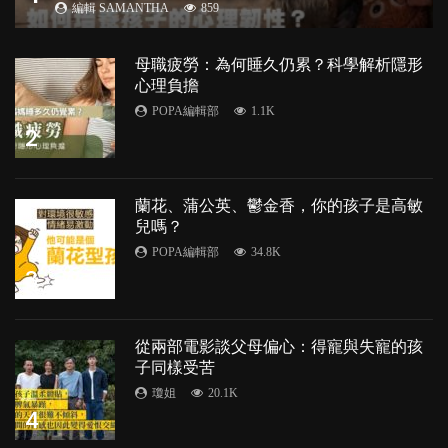
編輯 SAMANTHA
859
母職疲勞：為何睡久仍累？科學解析隱形
心理負擔
POPA編輯部
1.1K
2
蘭花、蒲公英、鬱金香，你的孩子是高敏
兒嗎？
POPA編輯部
34.8K
3
從兩部電影談父母偏心：得寵與失寵的孩
子同樣受苦
瓊姐
20.1K
4