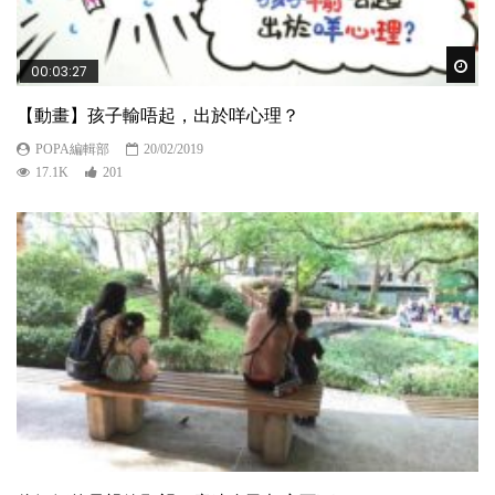
Wat
00:03:27
【動畫】孩子輸唔起，出於咩心理？
POPA編輯部
20/02/2019
17.1K
201