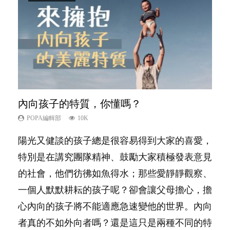
內向孩子的特質，你懂嗎？
夫妻必看！經營婚姻，沒捷徑
愛孩子也別忘了愛自己，父母如何關顧自
新手父母不用怕
想孩子學好外語，點做好？
己的身心靈？
POPA編輯部
POPA編輯部
POPA編輯部
POPA編輯部
10K
22.9K
16.3K
9.9K
POPA編輯部
14.8K
陽光又健談的孩子總是很容易得到大家的喜愛，
你是不是也曾經以為只要跟相愛的人結婚，就自
相信許多人初為人父母，由懷孕開始到孩子呱呱
有人話學多種語言越早開始越好，有人卻說一時
照顧孩子衣食住行、陪同兒女應對功課測驗，還
特別是在講究團隊精神、鼓勵大家積極發表意見
然能走到白頭，但生了孩子卻發現事情不如你所
落地，心中都有數之不盡的問題～這裡一次過集
間太多語言，會令孩子感到混淆，到底誰是誰
要陪玩製造親子時間，尚要處理家中雜項要
的社會，他們彷彿如魚得水；那些愛靜靜觀察、
料？ 經營婚姻，不如我們想像的簡單，卻也不
合我們以往製作過的相關短片。 這段路讓我們
非？聽聽專家怎樣說，解開語言學習的迷思～...
務……當父母的，有千百個任務要做。可惜，有
一個人默默耕耘的孩子呢？卻會讓父母擔心，擔
是大家說得那麼難。一起來認識婚姻的真相！...
跟你同行～...
一樣重要至極的，總被遺漏——關注自己的情緒
心內向的孩子將不能適應急速變他的世界。內向
和心理健康。...
者真的不如外向者嗎？還是這只是兩種不同的特