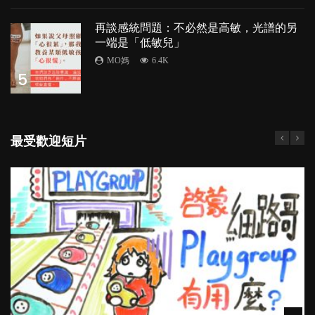
再談感統問題：不必然是高敏，光譜的另
一端是「低敏兒」
MO媽
6.4K
5
最受歡迎短片