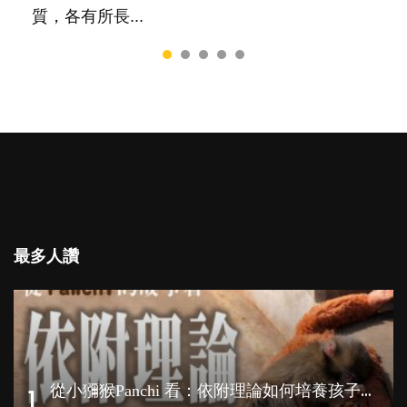
質，各有所長...
最多人讚
從
小獼猴Panchi 看：依附理論如何培養孩子心理韌性？
1