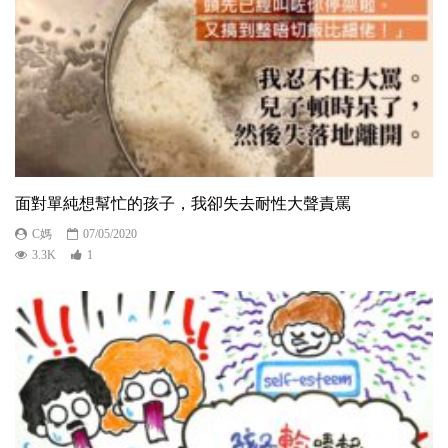
面對單純想幫忙的孩子，我卻失去耐性大聲責罵
C媽
07/05/2020
3.3K
1