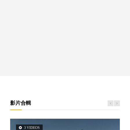
影片合輯
3 VIDEOS
5 VIDEOS
6 VIDEOS
14 VIDEOS
2 VIDEOS