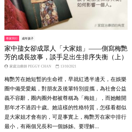
專家同行
成年孩子
家中孻女卻成眾人「大家姐」——側寫梅艷
芳的成長故事，談手足出生排序失衡（上）
家庭治療師 PEGGY CHAN
13/10/2021
梅艷芳在她短暫的生命裡，早就紅透半邊天，在娛樂
圈中備受愛戴，對朋友及後輩特別提攜，為社會公益
義不容辭，圈內圈外都被尊稱為「梅姐」，而她離開
那年才不過四十歲。她這樣的性格特質，怎樣看都似
是大家姐才會有的，可是事實上，梅艷芳在家中排行
最小，有兩個兄長和一個姊姊。要理解...