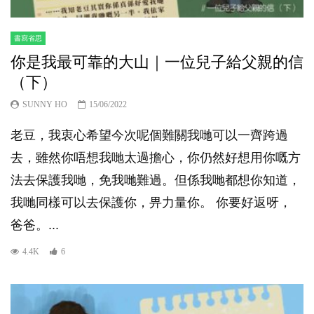
書寫省思
你是我最可靠的大山｜一位兒子給父親的信
（下）
SUNNY HO
15/06/2022
老豆，我衷心希望今次呢個難關我哋可以一齊跨過
去，雖然你唔想我哋太過擔心，你仍然好想用你嘅方
法去保護我哋，免我哋難過。但係我哋都想你知道，
我哋同樣可以去保護你，畀力量你。 你要好返呀，
爸爸。...
4.4K
6