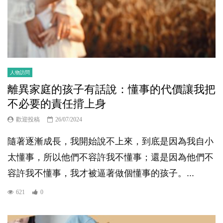
人物訪問
離異家庭的孩子有話說：懂事的代價讓我把
不必要的責任揹上身
歡迎投稿
26/07/2024
隨著逐漸成長，我開始說不上來，到底是因為我自小
太懂事，所以他們不容許我不懂事；還是因為他們不
容許我不懂事，我才被逼著做個懂事的孩子。...
621
0