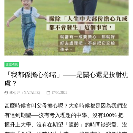
書寫省思
「我都係擔心你啫」——是關心還是投射焦
慮？
李心尹（NATALIE）
17/05/2022
甚麼時候會叫父母擔心呢？大多時候都是因為我們沒
有達到期望──沒有考入理想的中學、沒有100% 把
握升上大學、沒有在期望「適齡」的時間談戀愛、沒