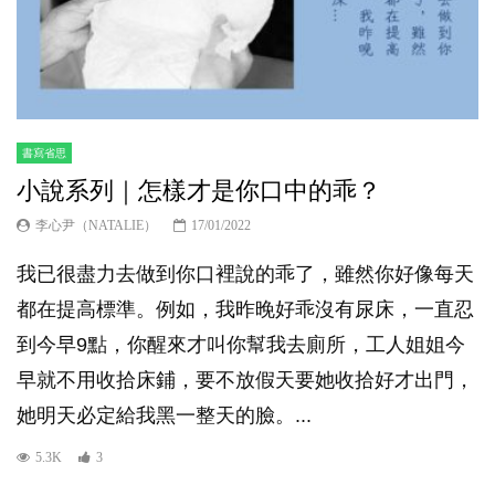
書寫省思
小說系列｜怎樣才是你口中的乖？
李心尹（NATALIE）
17/01/2022
我已很盡力去做到你口裡說的乖了，雖然你好像每天
都在提高標準。例如，我昨晚好乖沒有尿床，一直忍
到今早9點，你醒來才叫你幫我去廁所，工人姐姐今
早就不用收拾床鋪，要不放假天要她收拾好才出門，
她明天必定給我黑一整天的臉。...
5.3K
3