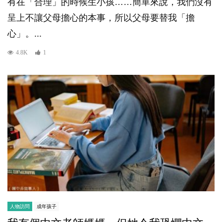
有在「合理」的時候生小孩……簡單來說，我們沒有
呈上不讓父母擔心的本事，所以父母要替我「擔
心」。...
4.8K
1
人物訪問
成年孩子