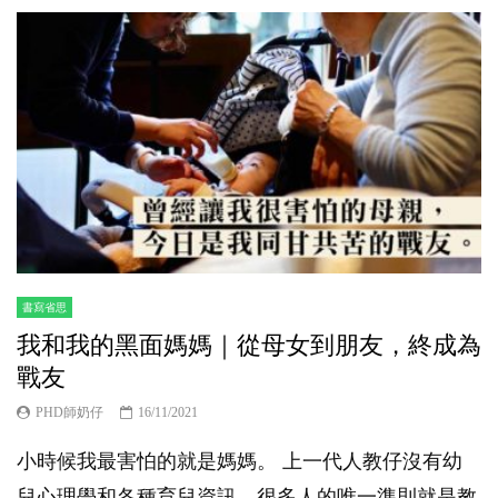
書寫省思
我和我的黑面媽媽｜從母女到朋友，終成為
戰友
PHD師奶仔
16/11/2021
小時候我最害怕的就是媽媽。 上一代人教仔沒有幼
兒心理學和各種育兒資訊，很多人的唯一準則就是教