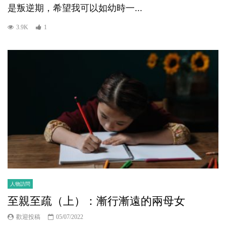
是叛逆期，希望我可以如幼時一...
3.9K
1
人物訪問
至親至疏（上）：漸行漸遠的兩母女
歡迎投稿
05/07/2022