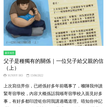
書寫省思
父子是種獨有的關係｜一位兒子給父親的信
（上）
SUNNY HO
15/06/2022
上次寫信畀你，已經係好多年前嘅事了，嗰陣我仲讀
緊寄宿學校，內容大概係話我喺寄宿學校入面見好多
事，有好多都印證咗你同我講過嘅道理。唔知你仲記