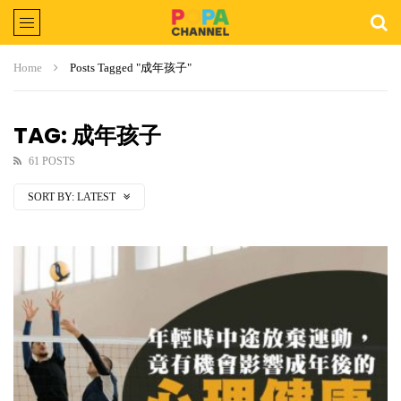
Home
Posts Tagged "成年孩子"
TAG: 成年孩子
61 POSTS
SORT BY:
LATEST