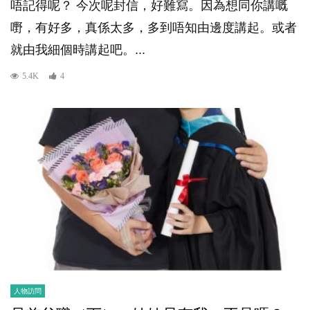
唔記得呢？ 今次呢封信，好難寫。因為想同你講嘅
嘢，有好多，真係太多，多到唔知由邊度講起。或者
就由我細個時講起吧。...
5.4K
4
人物訪問