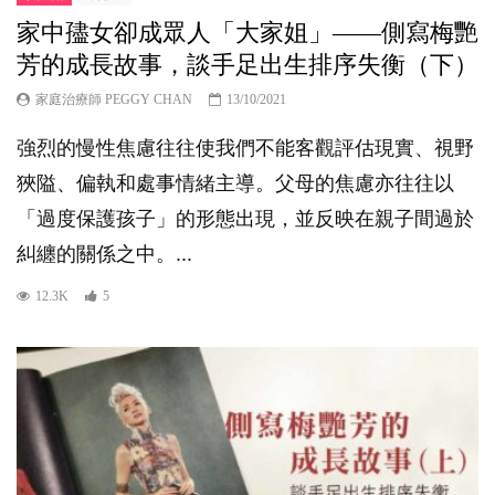
家中孻女卻成眾人「大家姐」——側寫梅艷
芳的成長故事，談手足出生排序失衡（下）
家庭治療師 PEGGY CHAN
13/10/2021
強烈的慢性焦慮往往使我們不能客觀評估現實、視野
狹隘、偏執和處事情緒主導。父母的焦慮亦往往以
「過度保護孩子」的形態出現，並反映在親子間過於
糾纏的關係之中。...
12.3K
5