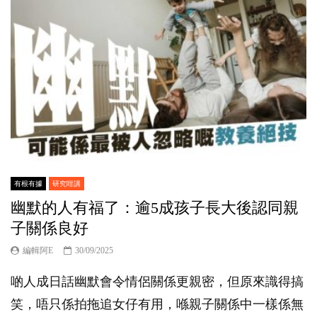
有根有據
研究咁講
幽默的人有福了：逾5成孩子長大後認同親
子關係良好
編輯阿E
30/09/2025
啲人成日話幽默會令情侶關係更親密，但原來識得搞
笑，唔只係拍拖追女仔有用，喺親子關係中一樣係無