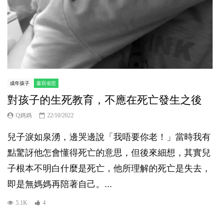
成年孩子
書寫省思
對孩子的生死教育，不應在死亡發生之後
Q媽媽
22/10/2022
兒子淚如泉湧，邊哭邊說「我唔要你老！」當時我有
點驚訝他怎會懂得死亡的意思，但後來細想，其實兒
子根本不明白什麼是死亡，他所理解的死亡是失去，
即是無媽媽再陪著自己。...
5.1K
4