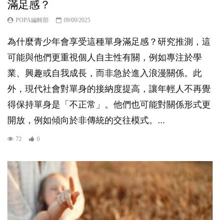
滿足感？
POPA編輯部
09/09/2025
為什麼青少年會享受這種單身滿足感？研究推測，這
可能與他們更重視個人自主性有關，例如專注於學
業、興趣或自我成長，而非急於進入浪漫關係。此
外，現代社會對單身的接納度提高，讓年輕人不再覺
得保持單身是「不正常」。他們也可能對關係形式更
開放，例如傾向於非傳統的交往模式。...
72
0