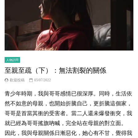
人物訪問
至親至疏（下）：無法割裂的關係
歡迎投稿
05/07/2022
青少年時期，我與哥哥感情已很深厚。同時，生活依
然不如意的母親，也開始折騰自己，更折騰這個家，
哥哥是首當其衝的受害者。當二人還未爆發衝突，我
就已經為哥哥搖旗吶喊，完全站在母親的對立面。
因此，我與母親關係日漸惡化，她心有不甘，覺得我