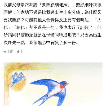
以前父母常跟我說『要照顧細佬妹』，照顧細妹我很
理解，但家聰不過是比我遲出生十多分鐘，為什麼又
要我照顧？可能其他人會覺得反正要有個叫法，『大
佬』『細佬』都不過是一句，我也太斤斤計較了；但
所謂同卵雙胞胎就是在母體同時成形吧？只因為出生
次序先一點，我卻無形中背負了多一份...
3.1K
2