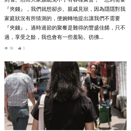
『夾錢』，我們就想卻步。親戚見狀，因為隱隱對我
家庭狀況有所猜測的，便婉轉地提出讓我們不需要
『夾錢』。過時過節的聚餐是難得的豐盛佳餚，只不
過，享受之餘，我也會有一些羞恥。彷彿...
3K
3