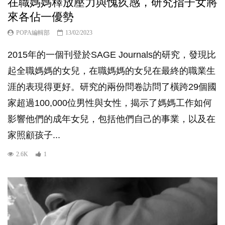
在職媽媽釋放壓力與愧疚感，研究指子女將
來各佔一優勢
POPA編輯部
13/02/2023
2015年的一個刊登於SAGE Journals的研究，發現比
起全職媽媽的女兒，在職媽媽的女兒在最終的職業生
涯的表現得更好。研究的兩份問卷訪問了橫跨29個國
家超過100,000位男性與女性，揭示了媽媽工作如何
影響他們的成年女兒，包括他們自己的事業，以及在
家照顧孩子...
2.6K
1