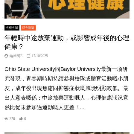
有根有據
研究咁講
年輕時中途放棄運動，或影響成年後的心理
健康？
編輯阿E
17/10/2025
Ohio State University同Baylor University最新一項研
究發現，青春期時期持續參與校隊或體育活動嘅小朋
友，成年後出現焦慮同抑鬱症狀嘅風險明顯較低。最
出人意表嘅係：中途放棄運動嘅人，心理健康狀況竟
然比從未參加過運動嘅人更差！...
370
0