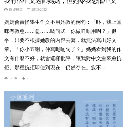
我有個中文老師媽媽，但她令我恐懼中文
歡迎投稿
28/03/2022
媽媽會責怪學生作文不用她教的例句：「吓，我上堂
咪有教愈……愈……嘅句式！你做咩唔用啊？」似
乎，只要不根據她教的內容去寫，就無法寫出好文
章。「你小五喇，仲寫呢啲句子？」媽媽看到我的作
文有什麼不好，就會這樣批評，讓我對中文愈來愈抗
拒。那種抗拒即使到現在，仍然存在。愈不...
12.1K
5