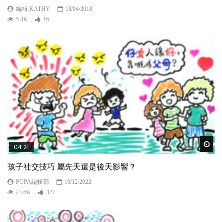
編輯 KATHY
18/04/2018
5.3K
16
Wat
04:21
孩子社交技巧 屬先天還是後天影響？
POPA編輯部
10/12/2022
23.6K
327