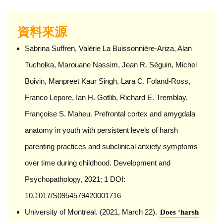
資料來源
Sabrina Suffren, Valérie La Buissonnière-Ariza, Alan
Tucholka, Marouane Nassim, Jean R. Séguin, Michel
Boivin, Manpreet Kaur Singh, Lara C. Foland-Ross,
Franco Lepore, Ian H. Gotlib, Richard E. Tremblay,
Françoise S. Maheu. Prefrontal cortex and amygdala
anatomy in youth with persistent levels of harsh
parenting practices and subclinical anxiety symptoms
over time during childhood. Development and
Psychopathology, 2021; 1 DOI:
10.1017/S0954579420001716
University of Montreal. (2021, March 22).
Does ‘harsh