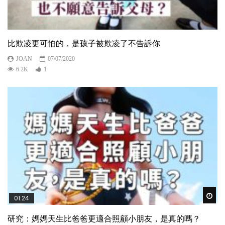
比欺凌更可怕的，是孩子被欺凌了不告訴你
JOAN
07/07/2020
6.2K
1
Wat
01:24
研究：媽媽天生比爸爸更適合照顧小朋友，是真的嗎？