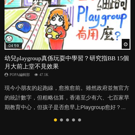
Wat
Wat
Wat
Wat
Wat
04:59
03:39
04:06
03:02
04:18
幼兒playgroup真係玩耍中學習？研究指BB 15個
幼稚園遊戲課 如何刺激幼兒自發學習取代獎勵
全職好？在職好？｜全職媽媽與在職媽媽的壓
老公患產後憂鬱症對BB的影響
凡事以BB為中心，就係好爸媽？｜別忽視父母
月大前上堂不見效果
與懲罰？
力與價值
的身心虛耗
POPA編輯部
15.9K
POPA編輯部
POPA編輯部
POPA編輯部
POPA編輯部
47.1K
33.1K
25.8K
31.5K
BB出生後，不止媽媽，爸爸也有機會患上產後抑
現今小朋友的起跑線，愈推愈前。雖然政府並無官方
由美國學者所創的 tools of the mind 課程，學生以遊
許多媽媽心底可能都有一刻掙扎過：究竟全職好，還
父母日夜無間、身心俱疲地照顧BB，如何做到正向
鬱，影響日常生活，嚴重的甚至會有自殺，或傷害小
的統計數字，但粗略估算，香港至少有六、七百家早
戲方式學習，學術能力和自制能力亦明顯比其他小朋
是在職好。雖說每個家庭都有自己的獨特狀況和考慮
教養？部份父母更會為了小朋友放棄自己的嗜好、減
朋友的念頭。但為何爸爸患上產後抑鬱往往難以察
期教育中心，但孩子是否愈早上Playgroup愈好？...
友優勝，到底這課程有何特別之處？...
因素，但原來全職和在職媽媽所養育的子女其實都各
少出席朋友聚會等等，你以為會換來美好的親子關
覺？...
有擅長。...
係，有助小朋友成長，但原來父母身心虛耗對孩子的
成長可能有意想不到的影響！...