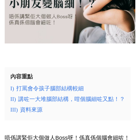
內容重點
I)
打罵會令孩子腦部結構較細
II)
講咗一大堆腦部結構，咁個腦細咗又點！？
III)
資料來源
唔係講緊佢大個做人Boss呀！係真係個腦會細咗！