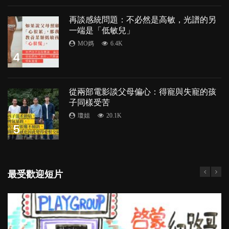
再談感統問題：不必然是高敏，光譜的另
一端是「低敏兒」
MO媽
6.4K
4
從兩部電影談父母偏心：得寵與失寵的孩
子同樣受苦
瓊姐
20.1K
5
最受歡迎短片