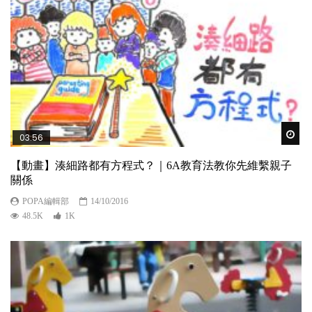
Wat
03:56
【動畫】湊細路都有方程式？｜6A教育法教你先維繫親子
關係
POPA編輯部
14/10/2016
48.5K
1K