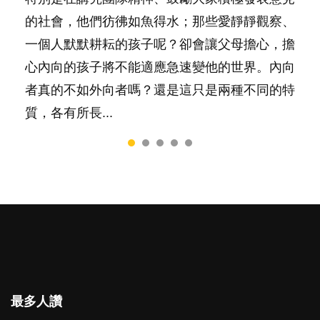
的社會，他們彷彿如魚得水；那些愛靜靜觀察、
料？ 經營婚姻，不如我們想像的簡單，卻也不
合我們以往製作過的相關短片。 這段路讓我們
非？聽聽專家怎樣說，解開語言學習的迷思～...
一，還是魚與熊掌，不能兼得？...
一個人默默耕耘的孩子呢？卻會讓父母擔心，擔
是大家說得那麼難。一起來認識婚姻的真相！...
跟你同行～...
心內向的孩子將不能適應急速變他的世界。內向
者真的不如外向者嗎？還是這只是兩種不同的特
質，各有所長...
最多人讚