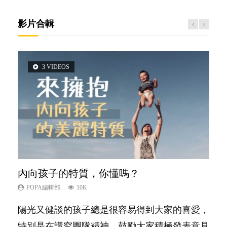
影片合輯
3 VIDEOS
5 VIDEOS
14 VIDEOS
2 VIDEOS
6 VIDEOS
內向孩子的特質，你懂嗎？
夫妻必看！經營婚姻，沒捷徑
新手父母不用怕
想孩子學好外語，點做好？
孩子能力天注定？
POPA編輯部
POPA編輯部
POPA編輯部
POPA編輯部
POPA編輯部
10K
22.9K
16.3K
9.9K
7.9K
陽光又健談的孩子總是很容易得到大家的喜愛，
你是不是也曾經以為只要跟相愛的人結婚，就自
相信許多人初為人父母，由懷孕開始到孩子呱呱
有人話學多種語言越早開始越好，有人卻說一時
很多父母都希望孩子係個「叻仔叻女」，學業別
特別是在講究團隊精神、鼓勵大家積極發表意見
然能走到白頭，但生了孩子卻發現事情不如你所
落地，心中都有數之不盡的問題～這裡一次過集
間太多語言，會令孩子感到混淆，到底誰是誰
太差，日常自理井井有條。這樣的孩子是萬中無