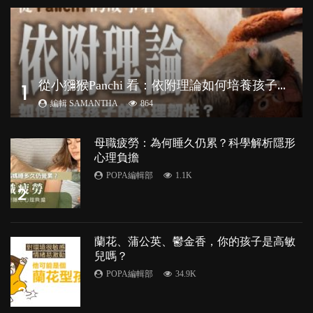
從
小獼猴Panchi 看：依附理論如何培養孩子心理韌性？
1
編輯 SAMANTHA
864
母職疲勞：為何睡久仍累？科學解析隱形
心理負擔
POPA編輯部
1.1K
2
蘭花、蒲公英、鬱金香，你的孩子是高敏
兒嗎？
POPA編輯部
34.9K
3