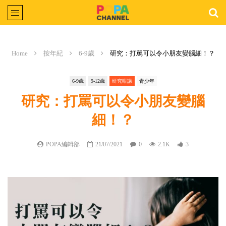
Home
按年紀
6-9歲
研究：打罵可以令小朋友變腦細！？
6-9歲
9-12歲
研究咁講
青少年
研究：打罵可以令小朋友變腦
細！？
POPA編輯部
21/07/2021
0
2.1K
3