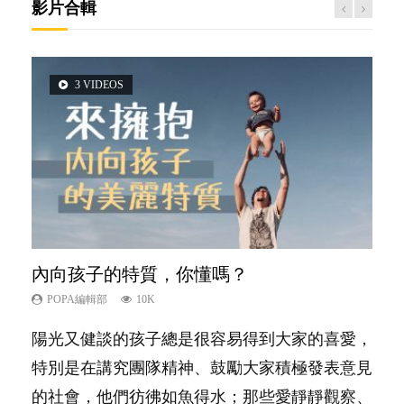
影片合輯
3 VIDEOS
5 VIDEOS
2 VIDEOS
6 VIDEOS
6 VIDEOS
內向孩子的特質，你懂嗎？
夫妻必看！經營婚姻，沒捷徑
想孩子學好外語，點做好？
孩子能力天注定？
愛孩子也別忘了愛自己，父母如何關顧自
己的身心靈？
POPA編輯部
POPA編輯部
POPA編輯部
POPA編輯部
10K
22.9K
9.9K
7.9K
POPA編輯部
14.8K
陽光又健談的孩子總是很容易得到大家的喜愛，
你是不是也曾經以為只要跟相愛的人結婚，就自
有人話學多種語言越早開始越好，有人卻說一時
很多父母都希望孩子係個「叻仔叻女」，學業別
照顧孩子衣食住行、陪同兒女應對功課測驗，還
特別是在講究團隊精神、鼓勵大家積極發表意見
然能走到白頭，但生了孩子卻發現事情不如你所
間太多語言，會令孩子感到混淆，到底誰是誰
太差，日常自理井井有條。這樣的孩子是萬中無
要陪玩製造親子時間，尚要處理家中雜項要
的社會，他們彷彿如魚得水；那些愛靜靜觀察、
料？ 經營婚姻，不如我們想像的簡單，卻也不
非？聽聽專家怎樣說，解開語言學習的迷思～...
一，還是魚與熊掌，不能兼得？...