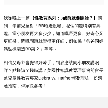
我哋喺上一篇
【性教育系列：3歲前就要開始？】
講
到，學前兒童對「BB喺邊度嚟」呢個問題特別有興
趣。當小朋友再大多少少，知道嘅嘢更多、好奇心又
更旺盛，問嘅問題就變得更仔細，例如係「爸爸同媽
媽點樣製造BB架？」等等～
相信父母都會覺得好棘手，到底應該同小朋友講啲
咩？點樣講？幾時講？美國性知識教育理事會前會長
兼兒童性教育專家Debra W. Haffner就整理咗一份溝
通指南，俾家長參考！