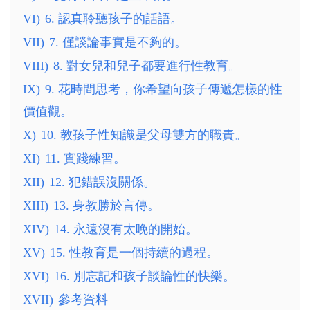
VI)
6. 認真聆聽孩子的話語。
VII)
7. 僅談論事實是不夠的。
VIII)
8. 對女兒和兒子都要進行性教育。
IX)
9. 花時間思考，你希望向孩子傳遞怎樣的性
價值觀。
X)
10. 教孩子性知識是父母雙方的職責。
XI)
11. 實踐練習。
XII)
12. 犯錯誤沒關係。
XIII)
13. 身教勝於言傳。
XIV)
14. 永遠沒有太晚的開始。
XV)
15. 性教育是一個持續的過程。
XVI)
16. 別忘記和孩子談論性的快樂。
XVII)
參考資料