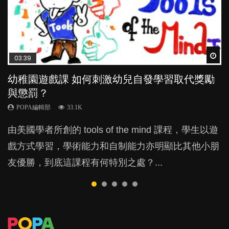
Wat
Wat
Wat
Wat
Wat
03:39
04:59
03:02
04:06
04:18
幼稚園遊戲課 如何刺激幼兒自發學習取代獎勵
幼兒playgroup真係玩耍中學習？研究指BB 15個
老公患產後憂鬱症對BB的影響
全職好？在職好？｜全職媽媽與在職媽媽的壓
凡事以BB為中心，就係好爸媽？｜別忽視父母
與懲罰？
月大前上堂不見效果
力與價值
的身心虛耗
POPA編輯部
15.9K
POPA編輯部
POPA編輯部
POPA編輯部
POPA編輯部
33.1K
47.1K
25.8K
31.5K
BB出生後，不止媽媽，爸爸也有機會患上產後抑
由美國學者所創的 tools of the mind 課程，學生以遊
現今小朋友的起跑線，愈推愈前。雖然政府並無官方
許多媽媽心底可能都有一刻掙扎過：究竟全職好，還
父母日夜無間、身心俱疲地照顧BB，如何做到正向
鬱，影響日常生活，嚴重的甚至會有自殺，或傷害小
戲方式學習，學術能力和自制能力亦明顯比其他小朋
的統計數字，但粗略估算，香港至少有六、七百家早
是在職好。雖說每個家庭都有自己的獨特狀況和考慮
教養？部份父母更會為了小朋友放棄自己的嗜好、減
朋友的念頭。但為何爸爸患上產後抑鬱往往難以察
友優勝，到底這課程有何特別之處？...
期教育中心，但孩子是否愈早上Playgroup愈好？...
因素，但原來全職和在職媽媽所養育的子女其實都各
少出席朋友聚會等等，你以為會換來美好的親子關
覺？...
有擅長。...
係，有助小朋友成長，但原來父母身心虛耗對孩子的
成長可能有意想不到的影響！...