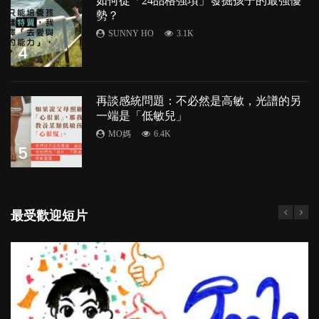
如何從「24品格強項」發掘孩子的最強優
勢？
SUNNY HO
3.1K
4
再談感統問題：不必然是高敏，光譜的另
一端是「低敏兒」
MO媽
6.4K
5
最受歡迎短片