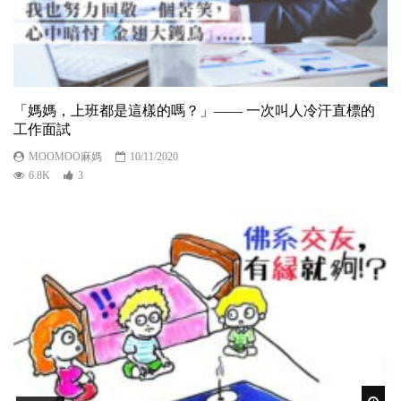
「媽媽，上班都是這樣的嗎？」—— 一次叫人冷汗直標的
工作面試
MOOMOO麻媽
10/11/2020
6.8K
3