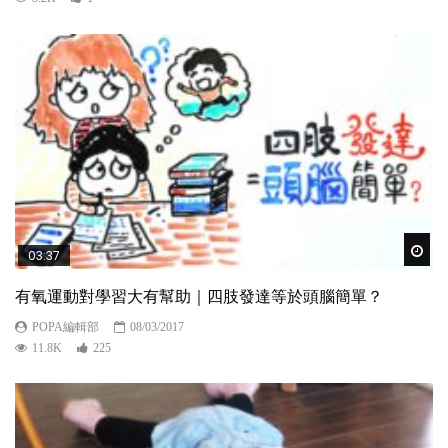
Wat
03:37
有氧運動對學習大有幫助｜四肢發達等於頭腦簡單？
POPA編輯部
08/03/2017
11.8K
225