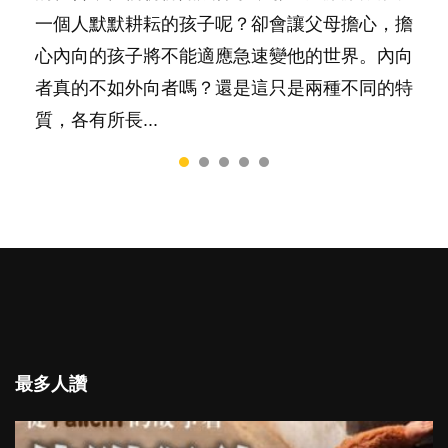
務……當父母的，有千百個任務要做。可惜，有
一個人默默耕耘的孩子呢？卻會讓父母擔心，擔
是大家說得那麼難。一起來認識婚姻的真相！...
一樣重要至極的，總被遺漏——關注自己的情緒
心內向的孩子將不能適應急速變他的世界。內向
和心理健康。...
者真的不如外向者嗎？還是這只是兩種不同的特
質，各有所長...
最多人讚