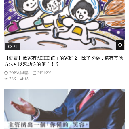
Wat
03:29
【動畫】致家有ADHD孩子的家庭 2｜除了吃藥，還有其他
方法可以幫助你的孩子！？
POPA編輯部
24/04/2021
7.8K
85