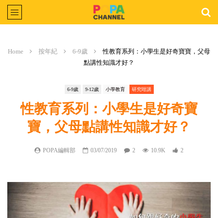
Home
按年紀
6-9歲
性教育系列：小學生是好奇寶寶，父母
點講性知識才好？
6-9歲
9-12歲
小學教育
研究咁講
性教育系列：小學生是好奇寶
寶，父母點講性知識才好？
POPA編輯部
03/07/2019
2
10.9K
2