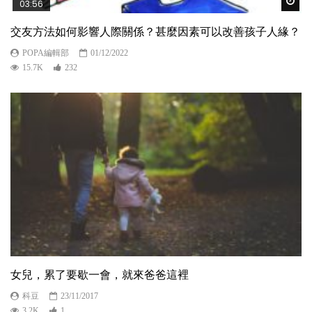
Wat
03:56
交友方法如何影響人際關係？甚麼因素可以改善孩子人緣？
POPA編輯部
01/12/2022
15.7K
232
女兒，累了要歇一會，就來爸爸這裡
科豆
23/11/2017
3.2K
1