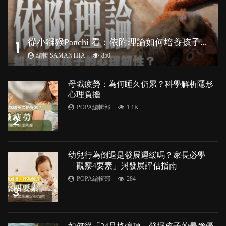
從
小獼猴Panchi 看：依附理論如何培養孩子心理韌性？
1
編輯 SAMANTHA
850
母職疲勞：為何睡久仍累？科學解析隱形
心理負擔
POPA編輯部
1.1K
2
幼兒行為倒退是發展遲緩嗎？家長必學
「觀察4要素」與發展評估指南
POPA編輯部
284
3