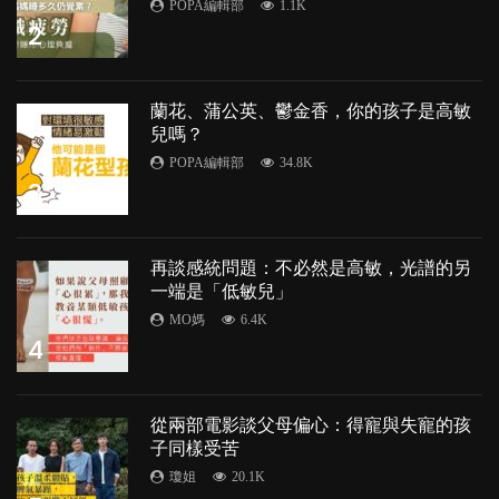
POPA編輯部
1.1K
2
蘭花、蒲公英、鬱金香，你的孩子是高敏
兒嗎？
POPA編輯部
34.8K
3
再談感統問題：不必然是高敏，光譜的另
一端是「低敏兒」
MO媽
6.4K
4
從兩部電影談父母偏心：得寵與失寵的孩
子同樣受苦
瓊姐
20.1K