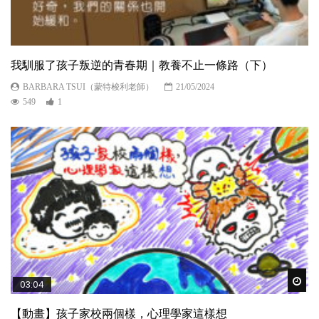
我馴服了孩子叛逆的青春期｜教養不止一條路（下）
BARBARA TSUI（蒙特梭利老師）
21/05/2024
549
1
Wat
03:04
【動畫】孩子家校兩個樣，心理學家這樣想