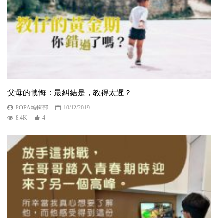
父母的懊悔：最糾結是，教得太遲？
POPA編輯部
10/12/2019
8.4K
4