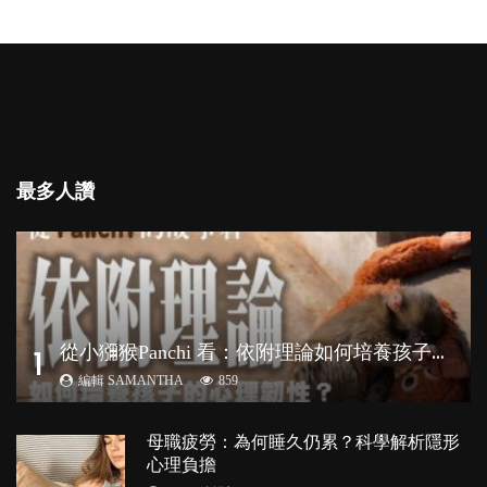
最多人讚
從
小獼猴Panchi 看：依附理論如何培養孩子心理韌性？
1
編輯 SAMANTHA
859
母職疲勞：為何睡久仍累？科學解析隱形
心理負擔