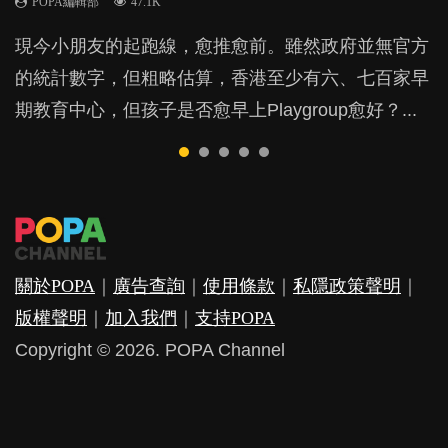
POPA編輯部
POPA編輯部
POPA編輯部
47.1K
33.1K
25.8K
BB出生後，不止媽媽，爸爸也有機會患上產後抑
BB最喜歡隨手拿起什麼都放入口中，有人說一旦養
現今小朋友的起跑線，愈推愈前。雖然政府並無官方
由美國學者所創的 tools of the mind 課程，學生以遊
許多媽媽心底可能都有一刻掙扎過：究竟全職好，還
鬱，影響日常生活，嚴重的甚至會有自殺，或傷害小
成吮手指的習慣，大個就很難戒，但原來一刀切阻止
的統計數字，但粗略估算，香港至少有六、七百家早
戲方式學習，學術能力和自制能力亦明顯比其他小朋
是在職好。雖說每個家庭都有自己的獨特狀況和考慮
朋友的念頭。但為何爸爸患上產後抑鬱往往難以察
他們放東西入口，隨時會影響孩子的身心發展？...
期教育中心，但孩子是否愈早上Playgroup愈好？...
友優勝，到底這課程有何特別之處？...
因素，但原來全職和在職媽媽所養育的子女其實都各
覺？...
有擅長。...
關於POPA
｜
廣告查詢
｜
使用條款
｜
私隱政策聲明
｜
版權聲明
｜
加入我們
｜
支持POPA
Copyright © 2026. POPA Channel