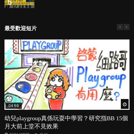
5
最受歡迎短片
Wat
Wat
Wat
Wat
Wat
04:59
03:39
03:02
04:06
03:41
幼兒playgroup真係玩耍中學習？研究指BB 15個
幼稚園遊戲課 如何刺激幼兒自發學習取代獎勵
老公患產後憂鬱症對BB的影響
全職好？在職好？｜全職媽媽與在職媽媽的壓
BB口腔期乜都放入口，父母該制止還是放手？
月大前上堂不見效果
與懲罰？
力與價值
POPA編輯部
POPA編輯部
15.9K
25.5K