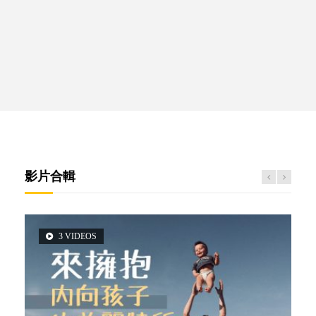
影片合輯
3 VIDEOS
5 VIDEOS
14 VIDEOS
2 VIDEOS
6 VIDEOS