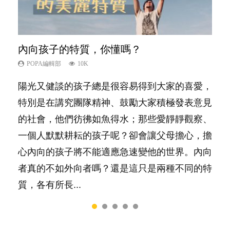
內向孩子的特質，你懂嗎？
夫妻必看！經營婚姻，沒捷徑
新手父母不用怕
想孩子學好外語，點做好？
孩子能力天注定？
POPA編輯部
POPA編輯部
POPA編輯部
POPA編輯部
POPA編輯部
10K
22.9K
16.3K
9.9K
7.9K
陽光又健談的孩子總是很容易得到大家的喜愛，
你是不是也曾經以為只要跟相愛的人結婚，就自
相信許多人初為人父母，由懷孕開始到孩子呱呱
有人話學多種語言越早開始越好，有人卻說一時
很多父母都希望孩子係個「叻仔叻女」，學業別
特別是在講究團隊精神、鼓勵大家積極發表意見
然能走到白頭，但生了孩子卻發現事情不如你所
落地，心中都有數之不盡的問題～這裡一次過集
間太多語言，會令孩子感到混淆，到底誰是誰
太差，日常自理井井有條。這樣的孩子是萬中無
的社會，他們彷彿如魚得水；那些愛靜靜觀察、
料？ 經營婚姻，不如我們想像的簡單，卻也不
合我們以往製作過的相關短片。 這段路讓我們
非？聽聽專家怎樣說，解開語言學習的迷思～...
一，還是魚與熊掌，不能兼得？...
一個人默默耕耘的孩子呢？卻會讓父母擔心，擔
是大家說得那麼難。一起來認識婚姻的真相！...
跟你同行～...
心內向的孩子將不能適應急速變他的世界。內向
者真的不如外向者嗎？還是這只是兩種不同的特
質，各有所長...