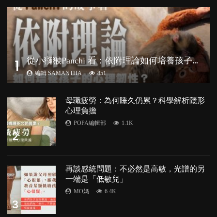
從
小獼猴Panchi 看：依附理論如何培養孩子心理韌性？
1
編輯 SAMANTHA
851
母職疲勞：為何睡久仍累？科學解析隱形
心理負擔
POPA編輯部
1.1K
2
再談感統問題：不必然是高敏，光譜的另
一端是「低敏兒」
MO媽
6.4K
3