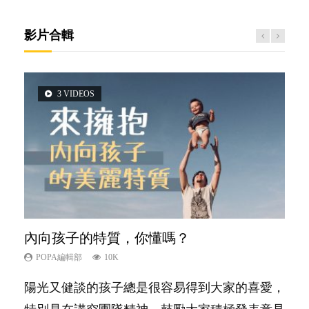
影片合輯
3 VIDEOS
2 VIDEOS
5 VIDEOS
6 VIDEOS
6 VIDEOS
內向孩子的特質，你懂嗎？
想孩子學好外語，點做好？
夫妻必看！經營婚姻，沒捷徑
孩子能力天注定？
愛孩子也別忘了愛自己，父母如何關顧自
己的身心靈？
POPA編輯部
POPA編輯部
POPA編輯部
POPA編輯部
10K
9.9K
22.9K
7.9K
POPA編輯部
14.8K
陽光又健談的孩子總是很容易得到大家的喜愛，
有人話學多種語言越早開始越好，有人卻說一時
你是不是也曾經以為只要跟相愛的人結婚，就自
很多父母都希望孩子係個「叻仔叻女」，學業別
照顧孩子衣食住行、陪同兒女應對功課測驗，還