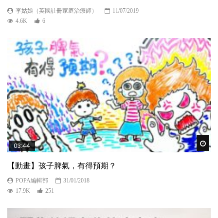
李姑娘（英國註冊家庭治療師）
11/07/2019
4.6K
6
Wat
03:44
【動畫】孩子脾氣，有得預期？
POPA編輯部
31/01/2018
17.9K
251