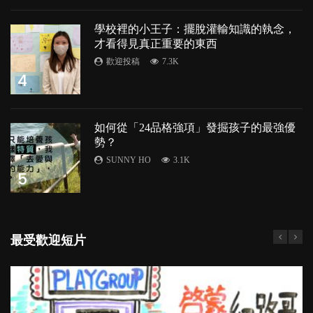
學校裡的小王子：擺脫灌輸知識的執念，
才看得見真正重要的東西
歡迎投稿
7.3K
4
如何從「24品格強項」發掘孩子的最強優
勢？
SUNNY HO
3.1K
5
最受歡迎短片