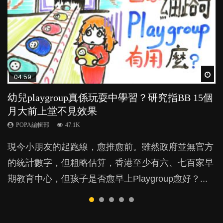
Wat
Wat
Wat
Wat
Wat
04:59
03:39
03:02
04:06
03:41
幼兒playgroup真係玩耍中學習？研究指BB 15個
幼稚園遊戲課 如何刺激幼兒自發學習取代獎勵
老公患產後憂鬱症對BB的影響
全職好？在職好？｜全職媽媽與在職媽媽的壓
BB口腔期乜都放入口，父母該制止還是放手？
月大前上堂不見效果
與懲罰？
力與價值
POPA編輯部
POPA編輯部
15.9K
25.5K
POPA編輯部
POPA編輯部
POPA編輯部
47.1K
33.1K
25.8K
BB出生後，不止媽媽，爸爸也有機會患上產後抑
BB最喜歡隨手拿起什麼都放入口中，有人說一旦養
現今小朋友的起跑線，愈推愈前。雖然政府並無官方
由美國學者所創的 tools of the mind 課程，學生以遊
許多媽媽心底可能都有一刻掙扎過：究竟全職好，還
鬱，影響日常生活，嚴重的甚至會有自殺，或傷害小
成吮手指的習慣，大個就很難戒，但原來一刀切阻止
的統計數字，但粗略估算，香港至少有六、七百家早
戲方式學習，學術能力和自制能力亦明顯比其他小朋
是在職好。雖說每個家庭都有自己的獨特狀況和考慮
朋友的念頭。但為何爸爸患上產後抑鬱往往難以察
他們放東西入口，隨時會影響孩子的身心發展？...
期教育中心，但孩子是否愈早上Playgroup愈好？...
友優勝，到底這課程有何特別之處？...
因素，但原來全職和在職媽媽所養育的子女其實都各
覺？...
有擅長。...