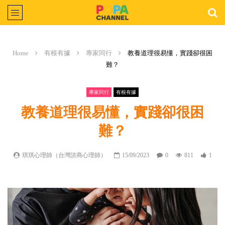
Home
有根有據
專家同行
教養道理很易懂，實踐卻很困
難？
專家同行
有根有據
教養道理很易懂，實踐卻很困
難？
琪琪心理師（台灣諮商心理師）
15/09/2023
0
811
1