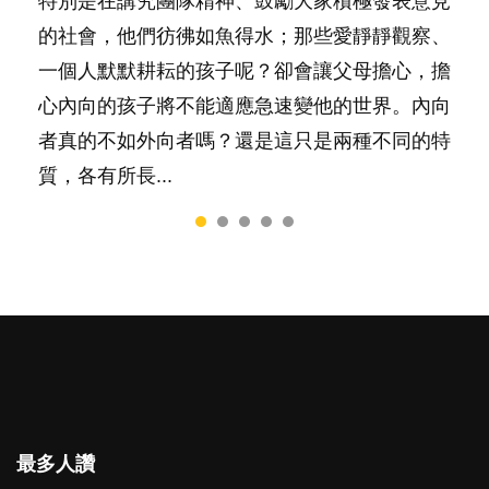
特別是在講究團隊精神、鼓勵大家積極發表意見
間太多語言，會令孩子感到混淆，到底誰是誰
然能走到白頭，但生了孩子卻發現事情不如你所
太差，日常自理井井有條。這樣的孩子是萬中無
要陪玩製造親子時間，尚要處理家中雜項要
的社會，他們彷彿如魚得水；那些愛靜靜觀察、
非？聽聽專家怎樣說，解開語言學習的迷思～...
料？ 經營婚姻，不如我們想像的簡單，卻也不
一，還是魚與熊掌，不能兼得？...
務……當父母的，有千百個任務要做。可惜，有
一個人默默耕耘的孩子呢？卻會讓父母擔心，擔
是大家說得那麼難。一起來認識婚姻的真相！...
一樣重要至極的，總被遺漏——關注自己的情緒
心內向的孩子將不能適應急速變他的世界。內向
和心理健康。...
者真的不如外向者嗎？還是這只是兩種不同的特
質，各有所長...
最多人讚