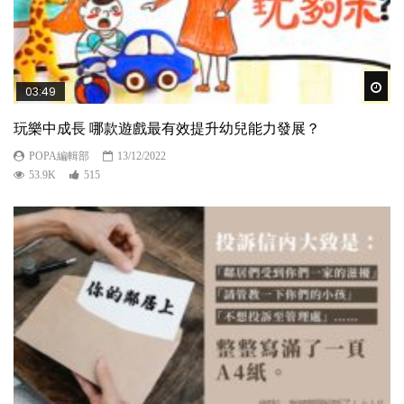
Wat
03:49
玩樂中成長 哪款遊戲最有效提升幼兒能力發展？
POPA編輯部
13/12/2022
53.9K
515