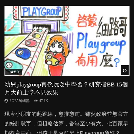
Wat
Wat
Wat
Wat
Wat
04:59
03:39
04:06
03:02
04:18
幼兒playgroup真係玩耍中學習？研究指BB 15個
幼稚園遊戲課 如何刺激幼兒自發學習取代獎勵
全職好？在職好？｜全職媽媽與在職媽媽的壓
老公患產後憂鬱症對BB的影響
凡事以BB為中心，就係好爸媽？｜別忽視父母
月大前上堂不見效果
與懲罰？
力與價值
的身心虛耗
POPA編輯部
15.9K
POPA編輯部
POPA編輯部
POPA編輯部
POPA編輯部
47.1K
33.1K
25.8K
31.5K
BB出生後，不止媽媽，爸爸也有機會患上產後抑
現今小朋友的起跑線，愈推愈前。雖然政府並無官方
由美國學者所創的 tools of the mind 課程，學生以遊
許多媽媽心底可能都有一刻掙扎過：究竟全職好，還
父母日夜無間、身心俱疲地照顧BB，如何做到正向
鬱，影響日常生活，嚴重的甚至會有自殺，或傷害小
的統計數字，但粗略估算，香港至少有六、七百家早
戲方式學習，學術能力和自制能力亦明顯比其他小朋
是在職好。雖說每個家庭都有自己的獨特狀況和考慮
教養？部份父母更會為了小朋友放棄自己的嗜好、減
朋友的念頭。但為何爸爸患上產後抑鬱往往難以察
期教育中心，但孩子是否愈早上Playgroup愈好？...
友優勝，到底這課程有何特別之處？...
因素，但原來全職和在職媽媽所養育的子女其實都各
少出席朋友聚會等等，你以為會換來美好的親子關