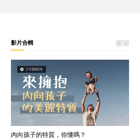
影片合輯
3 VIDEOS
5 VIDEOS
14 VIDEOS
2 VIDEOS
6 VIDEOS
內向孩子的特質，你懂嗎？
夫妻必看！經營婚姻，沒捷徑
新手父母不用怕
想孩子學好外語，點做好？
孩子能力天注定？