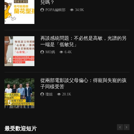
兒嗎？
POPA編輯部
34.9K
3
再談感統問題：不必然是高敏，光譜的另
一端是「低敏兒」
MO媽
6.4K
4
從兩部電影談父母偏心：得寵與失寵的孩
子同樣受苦
瓊姐
20.1K
5
最受歡迎短片