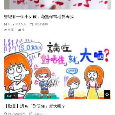
曾經有一個小女孩，毫無保留地愛著我
HEY!MAMA
30/04/2019
9.9K
6
Wat
03:36
【動畫】講咗「對唔住」就大晒？
POPA編輯部
14/02/2018