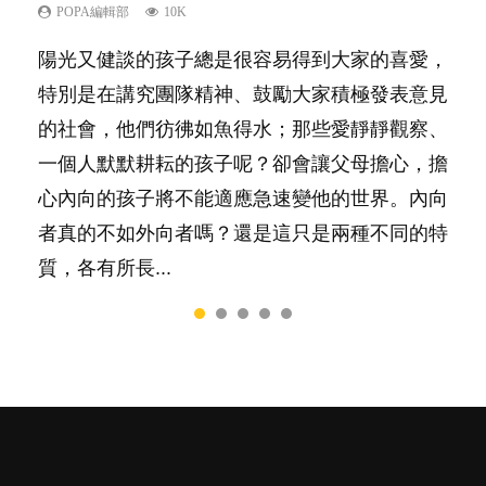
POPA編輯部
POPA編輯部
POPA編輯部
POPA編輯部
POPA編輯部
10K
22.9K
16.3K
9.9K
7.9K
陽光又健談的孩子總是很容易得到大家的喜愛，
你是不是也曾經以為只要跟相愛的人結婚，就自
相信許多人初為人父母，由懷孕開始到孩子呱呱
有人話學多種語言越早開始越好，有人卻說一時
很多父母都希望孩子係個「叻仔叻女」，學業別
特別是在講究團隊精神、鼓勵大家積極發表意見
然能走到白頭，但生了孩子卻發現事情不如你所
落地，心中都有數之不盡的問題～這裡一次過集
間太多語言，會令孩子感到混淆，到底誰是誰
太差，日常自理井井有條。這樣的孩子是萬中無
的社會，他們彷彿如魚得水；那些愛靜靜觀察、
料？ 經營婚姻，不如我們想像的簡單，卻也不
合我們以往製作過的相關短片。 這段路讓我們
非？聽聽專家怎樣說，解開語言學習的迷思～...
一，還是魚與熊掌，不能兼得？...
一個人默默耕耘的孩子呢？卻會讓父母擔心，擔
是大家說得那麼難。一起來認識婚姻的真相！...
跟你同行～...
心內向的孩子將不能適應急速變他的世界。內向
者真的不如外向者嗎？還是這只是兩種不同的特
質，各有所長...