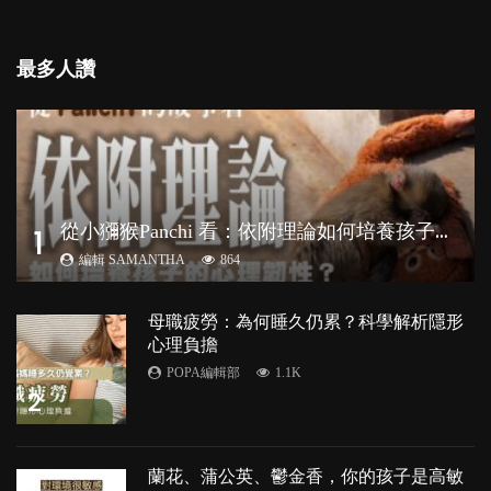
最多人讚
從
小獼猴Panchi 看：依附理論如何培養孩子心理韌性？
1
編輯 SAMANTHA
864
母職疲勞：為何睡久仍累？科學解析隱形
心理負擔
POPA編輯部
1.1K
2
蘭花、蒲公英、鬱金香，你的孩子是高敏