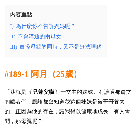
內容重點
I)
為什麼你不告訴媽媽呢？
II)
不會溝通的兩母女
III)
責怪母親的同時，又不是無法理解
#189-1 阿月（25歲）
「我就是《
兄兼父職
》一文中的妹妹。有讀過那篇文
的讀者們，應該都會知道我這個妹妹是被哥哥養大
的。正因為他的存在，讓我得以健康地成長。有人會
問，那母親呢？