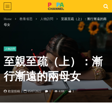
Home
教養省思
人物訪問
至親至疏（上）：漸行漸遠的兩
母女
人物訪問
至親至疏（上）：漸
行漸遠的兩母女
歡迎投稿
05/07/2022
1
4.6K
1