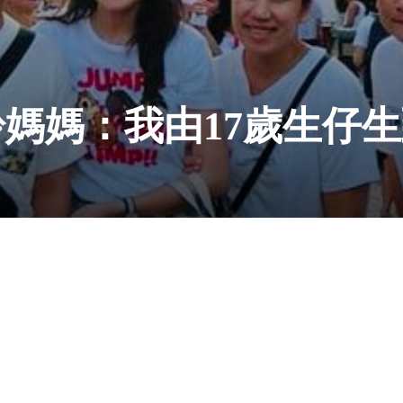
媽媽：我由17歲生仔生