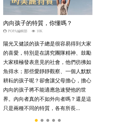
內向孩子的特質，你懂嗎？
夫妻必看！經營婚姻，沒捷徑
新手父母不用怕
想孩子學好外語，點做好？
孩子能力天注定？
POPA編輯部
POPA編輯部
POPA編輯部
POPA編輯部
POPA編輯部
10K
22.9K
16.3K
9.9K
7.9K
陽光又健談的孩子總是很容易得到大家
你是不是也曾經以為只要跟相愛的人結
相信許多人初為人父母，由懷孕開始到
有人話學多種語言越早開始越好，有人
很多父母都希望孩子係個「叻仔叻
的喜愛，特別是在講究團隊精神、鼓勵
婚，就自然能走到白頭，但生了孩子卻
孩子呱呱落地，心中都有數之不盡的問
卻說一時間太多語言，會令孩子感到混
女」，學業別太差，日常自理井井有
大家積極發表意見的社會，他們彷彿如
發現事情不如你所料？ 經營婚姻，不
題～這裡一次過集合我們以往製作過的
淆，到底誰是誰非？聽聽專家怎樣說，
條。這樣的孩子是萬中無一，還是魚與
魚得水；那些愛靜靜觀察、一個人默默
如我們想像的簡單，卻也不是大家說得
相關短片。 這段路讓我們跟你同行～...
解開語言學習的迷思～...
熊掌，不能兼得？...
耕耘的孩子呢？卻會讓父母擔心，擔心
那麼難。一起來認識婚姻的真相！...
內向的孩子將不能適應急速變他的世
界。內向者真的不如外向者嗎？還是這
只是兩種不同的特質，各有所長...