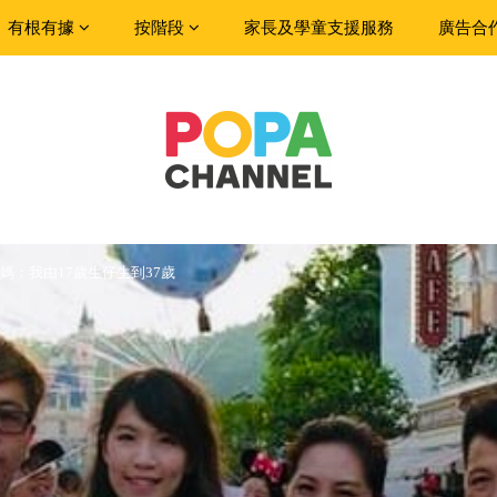
有根有據
按階段
家長及學童支援服務
廣告合
媽：我由17歲生仔生到37歲