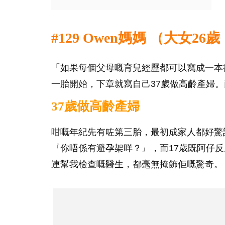
#129 Owen媽媽 （大女2
「如果每個父母嘅育兒經歷都可以寫成一本
一胎開始，下章就寫自己37歲做高齡產婦
37歲做高齡產婦
咁嘅年紀先有咗第三胎，最初成家人都好驚
『你唔係有避孕架咩？』，而17歳既阿仔
連幫我檢查嘅醫生，都毫無掩飾佢嘅驚奇。