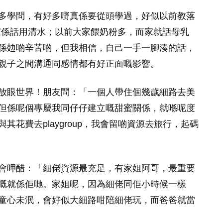
多學問，有好多嘢真係要從頭學過，好似以前教落
家係話用清水；以前大家餵奶粉多，而家就話母乳
係攰啲辛苦啲，但我相信，自己一手一腳湊的話，
親子之間溝通同感情都有好正面嘅影響。
放眼世界！朋友問：「一個人帶住個幾歲細路去美
但係呢個專屬我同仔仔建立嘅甜蜜關係，就喺呢度
花費去playgroup，我會留啲資源去旅行，起碼
會呷醋：「細佬資源最充足，有家姐阿哥，最重要
嘅就係佢哋。家姐呢，因為細佬同佢小時候一樣
童心未泯，會好似大細路咁陪細佬玩，而爸爸就當