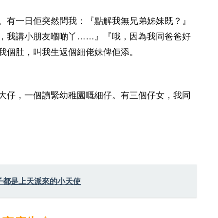
。有一日佢突然問我：『點解我無兄弟姊妹既？』
，我講小朋友嗰啲丫……』『哦，因為我同爸爸好
我個肚，叫我生返個細佬妹俾佢添。
大仔，一個讀緊幼稚園嘅細仔。有三個仔女，我同
子都是上天派來的小天使