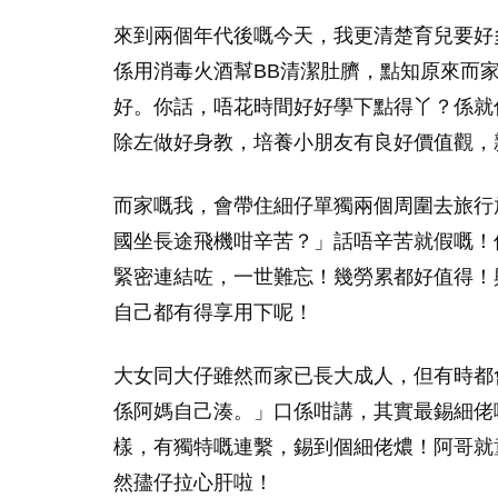
來到兩個年代後嘅今天，我更清楚育兒要好
係用消毒火酒幫BB清潔肚臍，點知原來而
好。你話，唔花時間好好學下點得丫？係就
除左做好身教，培養小朋友有良好價值觀，
而家嘅我，會帶住細仔單獨兩個周圍去旅行
國坐長途飛機咁辛苦？」話唔辛苦就假嘅！
緊密連結咗，一世難忘！幾勞累都好值得！與其
自己都有得享用下呢！
大女同大仔雖然而家已長大成人，但有時都
係阿媽自己湊。」口係咁講，其實最錫細佬
樣，有獨特嘅連繫，錫到個細佬燶！阿哥就
然孻仔拉心肝啦！