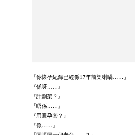
『你懷孕紀錄已經係17年前架喇喎……』
『係呀……』
『計劃架？』
『唔係……』
『用避孕套？』
『係……』
『同唔同一個老公……？』