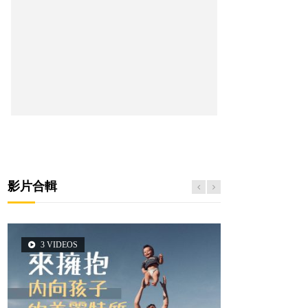
影片合輯
3 VIDEOS
5 VIDEOS
14 VIDEOS
2 VIDEOS
6 VIDEOS