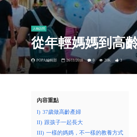
人物訪問
從年輕媽媽到高齡
POPA編輯部
26/11/2018
0
20K
3
內容重點
I)
37歲做高齡產婦
II)
跟孩子一起長大
III)
一樣的媽媽，不一樣的教養方式