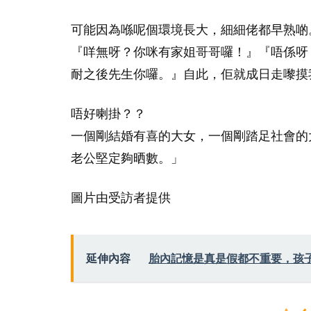
可能因為喺呢個環境長大，細細佬都早熟啲
『咩無呀？你咪有家姐哥哥囉！』『唔係呀
耐之後先生你囉。』自此，佢就成日走嚟摸
唔好喇掛？？
一個剛結婚有喜的大女，一個剛踏足社會的
老公堅定夠晒數。」
圖片由受訪者提供
延伸內容
胎內記憶是真是假都不重要，孩