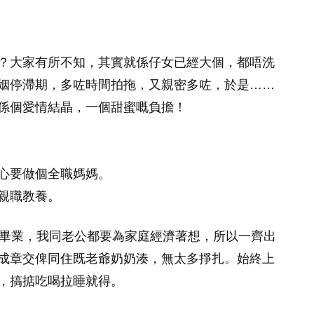
？大家有所不知，其實就係仔女已經大個，都唔洗
姻停滯期，多咗時間拍拖，又親密多咗，於是……
係個愛情結晶，一個甜蜜嘅負擔！
心要做個全職媽媽。
親職教養。
未畢業，我同老公都要為家庭經濟著想，所以一齊出
成章交俾同住既老爺奶奶湊，無太多掙扎。始終上
，搞掂吃喝拉睡就得。