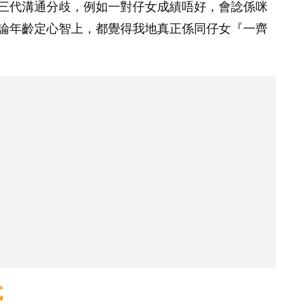
三代溝通分歧，例如一對仔女成績唔好，會諗係咪
論年齡定心智上，都覺得我地真正係同仔女『一齊
式