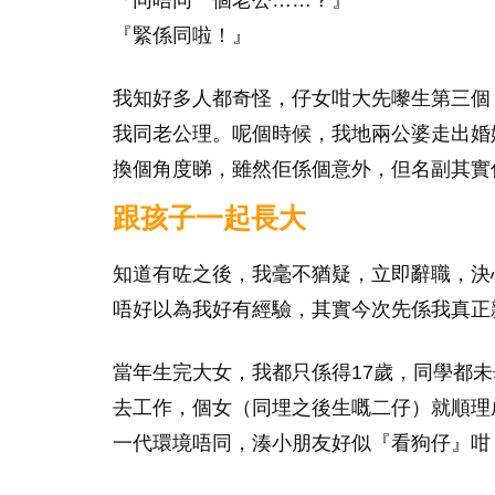
『緊係同啦！』
我知好多人都奇怪，仔女咁大先嚟生第三個
我同老公理。呢個時候，我地兩公婆走出婚
換個角度睇，雖然佢係個意外，但名副其實
跟孩子一起長大
知道有咗之後，我毫不猶疑，立即辭職，決
唔好以為我好有經驗，其實今次先係我真正
當年生完大女，我都只係得17歲，同學都
去工作，個女（同埋之後生嘅二仔）就順理
一代環境唔同，湊小朋友好似『看狗仔』咁