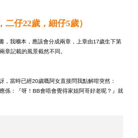
6歲，二仔22歲，細仔5歲）
書，我嗰本，應該會分成兩章，上章由17歲生下第
。兩章記載的風景截然不同。
訝，當時已經20歲嘅阿女直接問我點解咁突然：
反應係：『呀！BB會唔會覺得家姐阿哥好老呢？』就