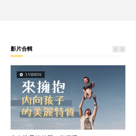
影片合輯
3 VIDEOS
5 VIDEOS
2 VIDEOS
6 VIDEOS
6 VIDEOS