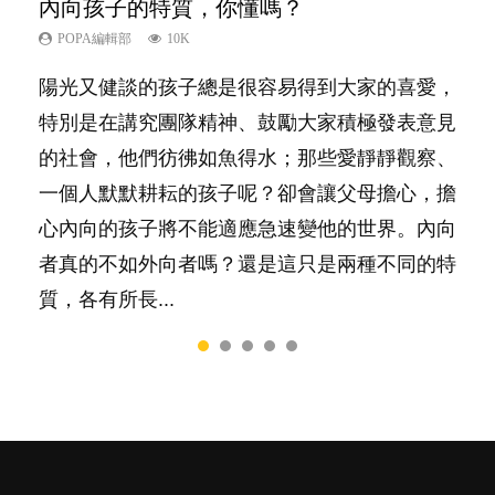
內向孩子的特質，你懂嗎？
夫妻必看！經營婚姻，沒捷徑
想孩子學好外語，點做好？
孩子能力天注定？
愛孩子也別忘了愛自己，父母如何關顧自
己的身心靈？
POPA編輯部
POPA編輯部
POPA編輯部
POPA編輯部
10K
22.9K
9.9K
7.9K
POPA編輯部
14.8K
陽光又健談的孩子總是很容易得到大家的喜愛，
你是不是也曾經以為只要跟相愛的人結婚，就自
有人話學多種語言越早開始越好，有人卻說一時
很多父母都希望孩子係個「叻仔叻女」，學業別
照顧孩子衣食住行、陪同兒女應對功課測驗，還
特別是在講究團隊精神、鼓勵大家積極發表意見
然能走到白頭，但生了孩子卻發現事情不如你所
間太多語言，會令孩子感到混淆，到底誰是誰
太差，日常自理井井有條。這樣的孩子是萬中無
要陪玩製造親子時間，尚要處理家中雜項要
的社會，他們彷彿如魚得水；那些愛靜靜觀察、
料？ 經營婚姻，不如我們想像的簡單，卻也不
非？聽聽專家怎樣說，解開語言學習的迷思～...
一，還是魚與熊掌，不能兼得？...
務……當父母的，有千百個任務要做。可惜，有
一個人默默耕耘的孩子呢？卻會讓父母擔心，擔
是大家說得那麼難。一起來認識婚姻的真相！...
一樣重要至極的，總被遺漏——關注自己的情緒
心內向的孩子將不能適應急速變他的世界。內向
和心理健康。...
者真的不如外向者嗎？還是這只是兩種不同的特
質，各有所長...