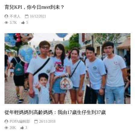
育兒KPI，你今日meet到未？
不求人
16/12/2021
3.7K
5
從年輕媽媽到高齡媽媽：我由17歲生仔生到37歲
POPA編輯部
26/11/2018
20K
3