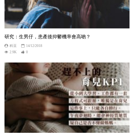
研究：生男仔，患產後抑鬱機率會高啲？
科豆
14/12/2018
2.9K
0