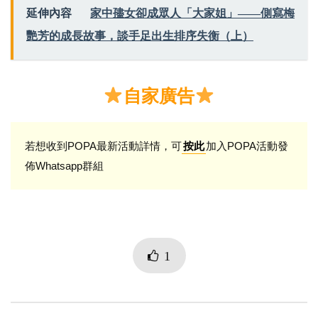
延伸內容
家中孻女卻成眾人「大家姐」——側寫梅
艷芳的成長故事，談手足出生排序失衡（上）
自家廣告
若想收到POPA最新活動詳情，可
加入POPA活動發
按此
佈Whatsapp群組
1