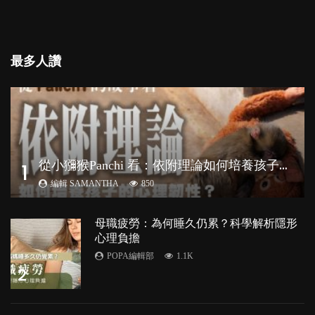
最多人讚
從
小獼猴Panchi 看：依附理論如何培養孩子心理韌性？
1
編輯 SAMANTHA
850
母職疲勞：為何睡久仍累？科學解析隱形
心理負擔
POPA編輯部
1.1K
2