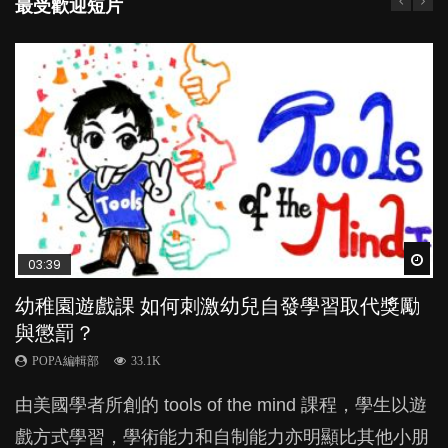
最受歡迎短片
Wat
Wat
Wat
Wat
Wat
03:39
04:59
03:02
04:18
04:06
幼稚園遊戲課 如何刺激幼兒自發學習取代獎勵
幼兒playgroup真係玩耍中學習？研究指BB 15個
老公患產後憂鬱症對BB的影響
凡事以BB為中心，就係好爸媽？｜別忽視父母
全職好？在職好？｜全職媽媽與在職媽媽的壓
與懲罰？
月大前上堂不見效果
的身心虛耗
力與價值
POPA編輯部
15.9K
POPA編輯部
POPA編輯部
POPA編輯部
POPA編輯部
33.1K
47.1K
31.5K
25.8K
BB出生後，不止媽媽，爸爸也有機會患上產後抑
由美國學者所創的 tools of the mind 課程，學生以遊
現今小朋友的起跑線，愈推愈前。雖然政府並無官方
父母日夜無間、身心俱疲地照顧BB，如何做到正向
許多媽媽心底可能都有一刻掙扎過：究竟全職好，還
鬱，影響日常生活，嚴重的甚至會有自殺，或傷害小
戲方式學習，學術能力和自制能力亦明顯比其他小朋
的統計數字，但粗略估算，香港至少有六、七百家早
教養？部份父母更會為了小朋友放棄自己的嗜好、減
是在職好。雖說每個家庭都有自己的獨特狀況和考慮
朋友的念頭。但為何爸爸患上產後抑鬱往往難以察