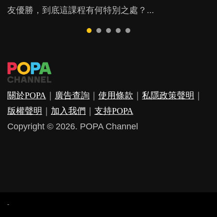
友優勝，到底這課程有何特別之處？...
期教育中心，但孩子是否愈早上Playgroup愈好？...
少出席朋友聚會等等，你以為會換來美好的親子關
因素，但原來全職和在職媽媽所養育的子女其實都各
覺？...
係，有助小朋友成長，但原來父母身心虛耗對孩子的
有擅長。...
成長可能有意想不到的影響！...
關於POPA
｜
廣告查詢
｜
使用條款
｜
私隱政策聲明
｜
版權聲明
｜
加入我們
｜
支持POPA
Copyright © 2026. POPA Channel
-