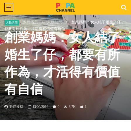
Home
教養省思
人物訪問
創業媽媽：女人結了婚生了仔，
人物訪問
都要有所作為，才活得有價值有自信
創業媽媽：女人結了
婚生了仔，都要有所
作為，才活得有價值
有自信
歡迎投稿
15/09/2016
0
3.7K
1