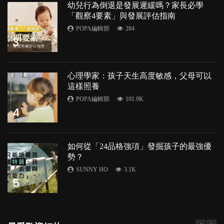
幼兒行為倒退是發展遲緩嗎？家長必學
「觀察4要素」與發展評估指南
POPA編輯部
284
3
心理學家：孩子天生高度敏感，父母可以
這樣照養
POPA編輯部
101.9K
4
如何從「24品格強項」發掘孩子的最強優
勢？
SUNNY HO
3.1K
5