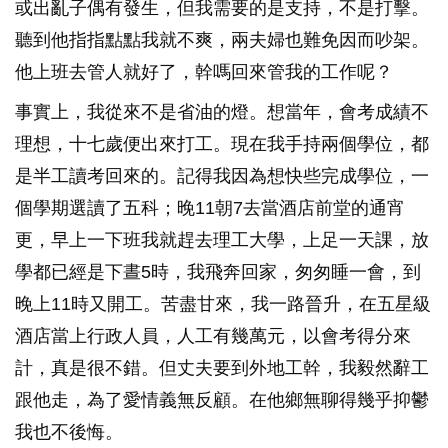
或出亂子偶有發生，但我需要的是支持，不是打擊。
聽到他指指點點我就不爽，兩夫婦也難免因而吵架。
他上班去管人就好了，幹嗎回來管我的工作呢？
事實上，我從來不是省油的燈。想當年，會考成績不
理想，十七歲便出來打工。現在我手持兩個學位，都
是半工讀考回來的。記得我因為想快些完成學位，一
個學期選讀了五科；晚11朝7去當酒店前堂的通宵
更，早上一下班我就趕去理工大學，上足一天課，放
學都已經是下晝5時，我飛奔回家，匆匆睡一會，到
晚上11時又開工。苦盡甘來，我一路晉升，在五星級
酒店當上行政人員，人工有幾萬元，以會考得分來
計，真是很不錯。但丈夫要到外地工幹，我毅然辭工
跟他走，為了愛情義無反顧。在他鄉無聊得幾乎抑鬱
我也不後悔。