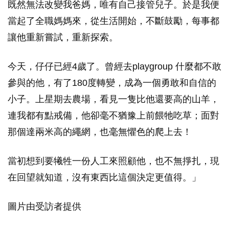
既然無法改變我爸媽，唯有自己接管兒子。於是我便
當起了全職媽媽來，從生活開始，不斷鼓勵，每事都
讓他重新嘗試，重新探索。
今天，仔仔已經4歲了。曾經去playgroup 什麼都不敢
參與的他，有了180度轉變，成為一個勇敢和自信的
小子。上星期去農場，看見一隻比他還要高的山羊，
連我都有點戒備，他卻毫不猶豫上前餵牠吃草；面對
那個達兩米高的繩網，也毫無懼色的爬上去！
當初想到要犧牲一份人工來照顧他，也不無掙扎，現
在回望就知道，沒有東西比這個決定更值得。」
圖片由受訪者提供