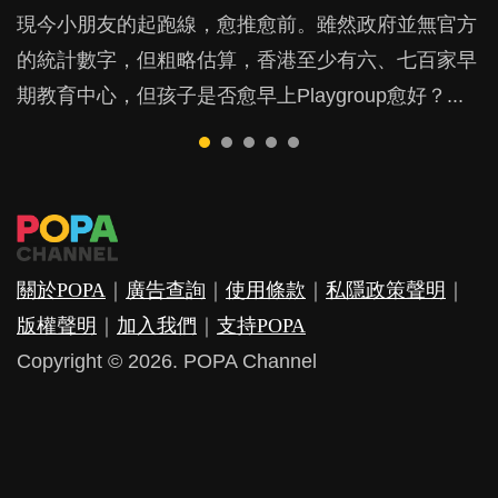
現今小朋友的起跑線，愈推愈前。雖然政府並無官方
由美國學者所創的 tools of the mind 課程，學生以遊
許多媽媽心底可能都有一刻掙扎過：究竟全職好，還
鬱，影響日常生活，嚴重的甚至會有自殺，或傷害小
成吮手指的習慣，大個就很難戒，但原來一刀切阻止
的統計數字，但粗略估算，香港至少有六、七百家早
戲方式學習，學術能力和自制能力亦明顯比其他小朋
是在職好。雖說每個家庭都有自己的獨特狀況和考慮
朋友的念頭。但為何爸爸患上產後抑鬱往往難以察
他們放東西入口，隨時會影響孩子的身心發展？...
期教育中心，但孩子是否愈早上Playgroup愈好？...
友優勝，到底這課程有何特別之處？...
因素，但原來全職和在職媽媽所養育的子女其實都各
覺？...
有擅長。...
關於POPA
｜
廣告查詢
｜
使用條款
｜
私隱政策聲明
｜
版權聲明
｜
加入我們
｜
支持POPA
Copyright © 2026. POPA Channel