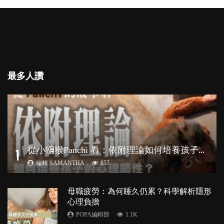
最多人讚
從
小獼猴Panchi 看：依附理論如何培養孩子心理韌性？
1
編輯 SAMANTHA
857
母職疲勞：為何睡久仍累？科學解析隱形
心理負擔
POPA編輯部
1.1K