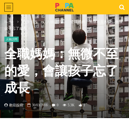
Home
教養省思
人物訪問
全職媽媽：無微不至的愛，會讓
孩子忘了成長
人物訪問
全職媽媽：無微不至
的愛，會讓孩子忘了
成長
歡迎投稿
30/03/2016
0
5.3K
1