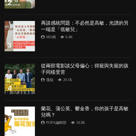
2
再談感統問題：不必然是高敏，光譜的另
一端是「低敏兒」
MO媽
6.4K
3
從兩部電影談父母偏心：得寵與失寵的孩
子同樣受苦
瓊姐
20.1K
4
蘭花、蒲公英、鬱金香，你的孩子是高敏
兒嗎？
POPA編輯部
34.8K
5