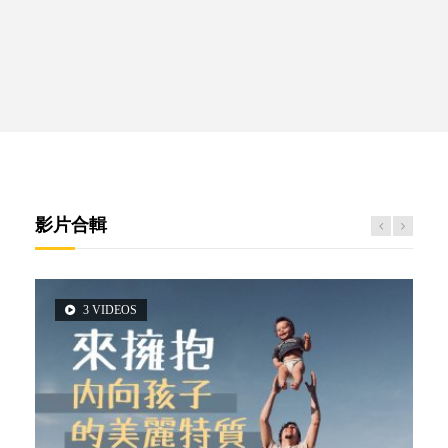
影片合輯
3 VIDEOS
6 VIDEOS
5 VIDEOS
14 VIDEOS
2 VIDEOS