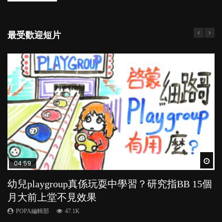
最受歡迎短片
Wat
Wat
Wat
Wat
Wat
04:59
03:39
03:02
04:06
03:41
幼兒playgroup真係玩耍中學習？研究指BB 15個
幼稚園遊戲課 如何刺激幼兒自發學習取代獎勵
老公患產後憂鬱症對BB的影響
全職好？在職好？｜全職媽媽與在職媽媽的壓
BB口腔期乜都放入口，父母該制止還是放手？
月大前上堂不見效果
與懲罰？
力與價值
POPA編輯部
POPA編輯部
15.9K
25.5K
POPA編輯部
POPA編輯部
POPA編輯部
47.1K
33.1K
25.8K
BB出生後，不止媽媽，爸爸也有機會患上產後抑
BB最喜歡隨手拿起什麼都放入口中，有人說一旦養