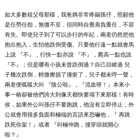
如大多數祖父母那樣，我爸媽非常疼錫孫仔，照顧他
是任勞任怨，無微不至，但同時自覺肩負重任，不容
有失。即使兒子到了可以步行的年紀，兩老仍然把他
抱出抱入，生怕他跌倒受傷。只要他行遠一點就會馬
上說 『不』，行快一點亦說 『不』，爬高一點也說
『不』；但是哪有小孩未曾跌倒過？自己目睹過 兒
子幾次跌倒，輕微擦損了撞瘀了，兒子都未哼一聲，
兩老便呱呱大叫 『陰公啦』，『流血呀！』本來小
事一樁卻被他們誇大到像天都快要塌下來那樣！有時
侯，如果外公叫孫仔不要跑跳，他沒有立即停止，外
公就會用很多負面和極端的言語來恐嚇他，『 再跳
跌死你架！』或者 『叫極仲跑，撞穿頭就開心
啦？』