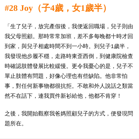
#28 Joy（子4歲，女1歲半）
「生了兒子，放完產假後，我便返回職場，兒子則由
我父母照顧。那時常常加班，差不多每晚都十時才回
到家，與兒子相處時間不到一小時。到兒子1歲半，
我發現他步履不穩，走路時東歪西倒，到健康院檢查
時確認肢體發展比較緩慢。更令我憂心的是，兒子不
單止肢體有問題，好像心理也有些缺陷。他非常怕
事，對任何新事物都很抗拒。不敢和外人說話之類當
然不在話下，連我買件新衫給他，他都不肯穿！
之後，我開始觀察我爸媽照顧兒子的方式，便發現問
題所在。