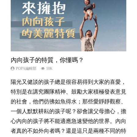
內向孩子的特質，你懂嗎？
夫妻必看！經營婚姻，沒捷徑
孩子能力天注定？
愛孩子也別忘了愛自己，父母如何關顧自
新手父母不用怕
己的身心靈？
POPA編輯部
POPA編輯部
POPA編輯部
POPA編輯部
10K
22.9K
7.9K
16.3K
POPA編輯部
14.8K
陽光又健談的孩子總是很容易得到大家的喜愛，
你是不是也曾經以為只要跟相愛的人結婚，就自
很多父母都希望孩子係個「叻仔叻女」，學業別
相信許多人初為人父母，由懷孕開始到孩子呱呱
照顧孩子衣食住行、陪同兒女應對功課測驗，還
特別是在講究團隊精神、鼓勵大家積極發表意見
然能走到白頭，但生了孩子卻發現事情不如你所
太差，日常自理井井有條。這樣的孩子是萬中無
落地，心中都有數之不盡的問題～這裡一次過集
要陪玩製造親子時間，尚要處理家中雜項要
的社會，他們彷彿如魚得水；那些愛靜靜觀察、
料？ 經營婚姻，不如我們想像的簡單，卻也不
一，還是魚與熊掌，不能兼得？...
合我們以往製作過的相關短片。 這段路讓我們
務……當父母的，有千百個任務要做。可惜，有
一個人默默耕耘的孩子呢？卻會讓父母擔心，擔
是大家說得那麼難。一起來認識婚姻的真相！...
跟你同行～...
一樣重要至極的，總被遺漏——關注自己的情緒
心內向的孩子將不能適應急速變他的世界。內向
和心理健康。...
者真的不如外向者嗎？還是這只是兩種不同的特