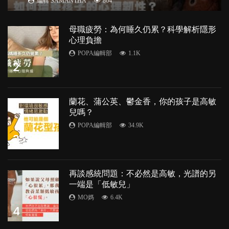
編輯 SAMANTHA
864
母職疲勞：為何睡久仍累？科學解析隱形
心理負擔
POPA編輯部
1.1K
2
蘭花、蒲公英、鬱金香，你的孩子是高敏
兒嗎？
POPA編輯部
34.9K
3
再談感統問題：不必然是高敏，光譜的另
一端是「低敏兒」
MO媽
6.4K
4