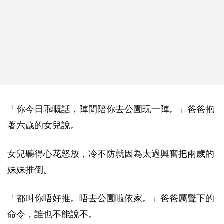
「你今日乖嘅話，陣間陪你去公園玩一陣。」爸爸抱
著六歲的女兒說。
女兒聽得心花怒放，冷不防就因為太過興奮把兩歲的
妹妹推倒。
「都叫你唔好推。唔去公園啦依家。」爸爸厲聲下的
命令，誰也不能說不。