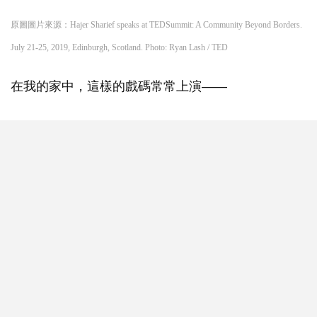
原圖圖片來源：Hajer Sharief speaks at TEDSummit: A Community Beyond Borders.
July 21-25, 2019, Edinburgh, Scotland. Photo: Ryan Lash / TED
在我的家中，這樣的戲碼常常上演——