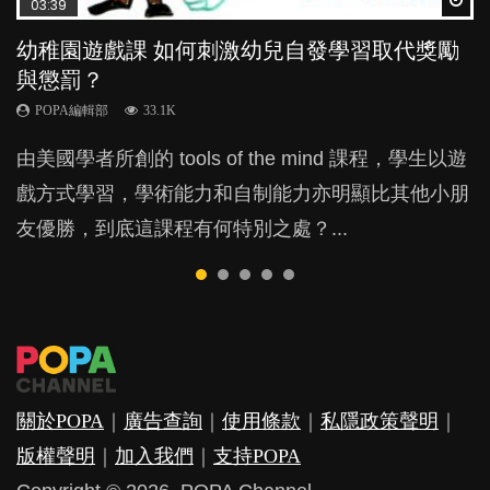
Wat
Wat
Wat
Wat
Wat
03:39
04:59
04:06
03:02
04:18
幼稚園遊戲課 如何刺激幼兒自發學習取代獎勵
幼兒playgroup真係玩耍中學習？研究指BB 15個
全職好？在職好？｜全職媽媽與在職媽媽的壓
老公患產後憂鬱症對BB的影響
凡事以BB為中心，就係好爸媽？｜別忽視父母
與懲罰？
月大前上堂不見效果
力與價值
的身心虛耗
POPA編輯部
15.9K
POPA編輯部
POPA編輯部
POPA編輯部
POPA編輯部
33.1K
47.1K
25.8K
31.5K
BB出生後，不止媽媽，爸爸也有機會患上產後抑
由美國學者所創的 tools of the mind 課程，學生以遊
現今小朋友的起跑線，愈推愈前。雖然政府並無官方
許多媽媽心底可能都有一刻掙扎過：究竟全職好，還
父母日夜無間、身心俱疲地照顧BB，如何做到正向
鬱，影響日常生活，嚴重的甚至會有自殺，或傷害小
戲方式學習，學術能力和自制能力亦明顯比其他小朋
的統計數字，但粗略估算，香港至少有六、七百家早
是在職好。雖說每個家庭都有自己的獨特狀況和考慮
教養？部份父母更會為了小朋友放棄自己的嗜好、減
朋友的念頭。但為何爸爸患上產後抑鬱往往難以察
友優勝，到底這課程有何特別之處？...
期教育中心，但孩子是否愈早上Playgroup愈好？...
因素，但原來全職和在職媽媽所養育的子女其實都各
少出席朋友聚會等等，你以為會換來美好的親子關
覺？...
有擅長。...
係，有助小朋友成長，但原來父母身心虛耗對孩子的
成長可能有意想不到的影響！...
關於POPA
｜
廣告查詢
｜
使用條款
｜
私隱政策聲明
｜
版權聲明
｜
加入我們
｜
支持POPA