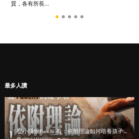
質，各有所長...
最多人讚
從
小獼猴Panchi 看：依附理論如何培養孩子心理韌性？
1