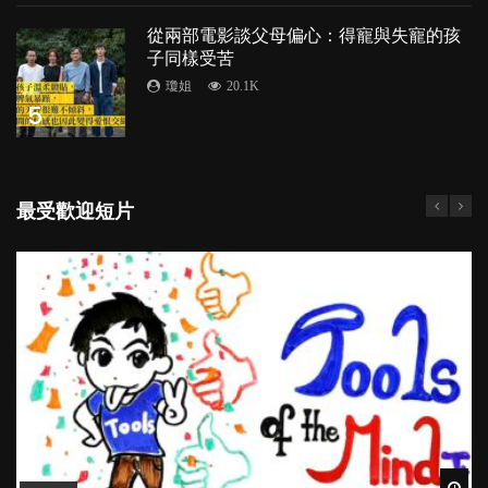
從兩部電影談父母偏心：得寵與失寵的孩
子同樣受苦
瓊姐
20.1K
5
最受歡迎短片