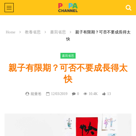
Home
教養省思
書寫省思
親子有限期？可否不要成長得太
快
書寫省思
親子有限期？可否不要成長得太
快
能量爸
12/03/2019
0
10.4K
13