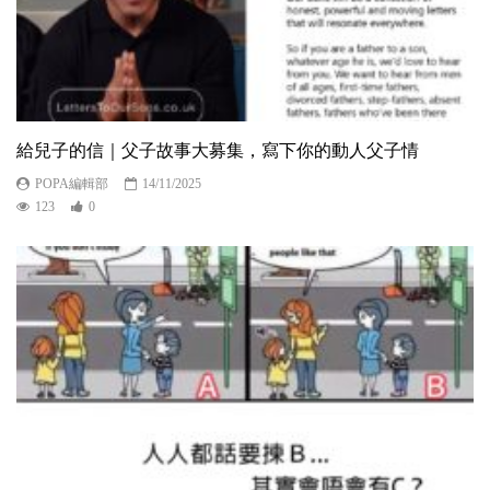
給兒子的信｜父子故事大募集，寫下你的動人父子情
POPA編輯部
14/11/2025
123
0