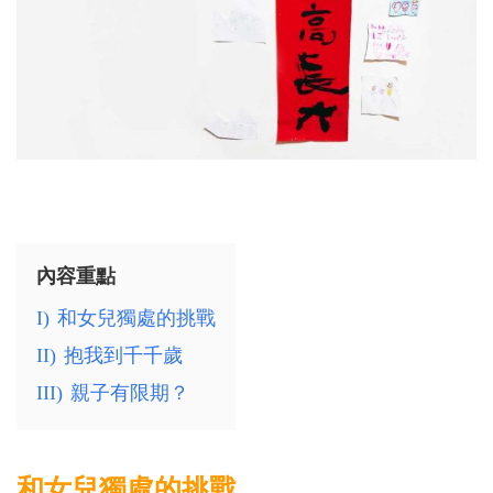
內容重點
I)
和女兒獨處的挑戰
II)
抱我到千千歲
III)
親子有限期？
和女兒獨處的挑戰