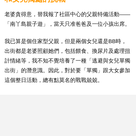
老婆貪得意，替我報了社區中心的父親特備活動——
「南丫島親子遊」，當天只准爸爸及一位小孩出席。
我已算是個住家型父親，但是兩個女兒還是BB時，
出街都是老婆照顧她們，包括餵食、換尿片及處理扭
計情緒等，我不知不覺培養了一種「逃避與女兒單獨
出街」的潛意識。因此，對於要「單獨」跟大女參加
這個整日活動，總有點莫名的戰戰兢兢。