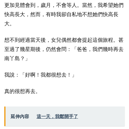
更加見體會到，歲月，不會等人。當然，我希望她們
快高長大，然而，有時我卻自私地不想她們快高長
大。
想不到經過當天後，女兒偶然都會提起這個旅程。甚
至過了幾星期後，仍然會問：「爸爸，我們幾時再去
南丫島？」
我說：「好啊！我都很想去！」
真的很想再去。
延伸內容
這一天，我鬆開手了