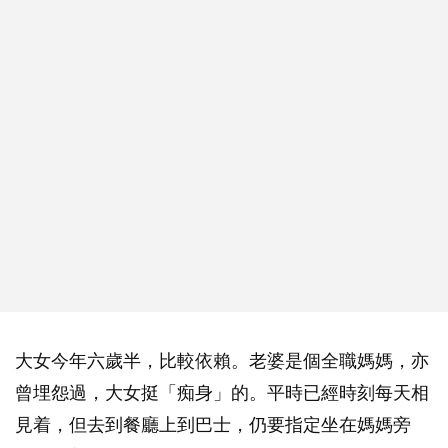
大女今年六歲半，比較依賴。老婆是個全職媽媽，亦
曾埋怨過，大女挺「痴身」的。平時已經時刻每天相
見着，但去到餐廳上到巴士，仍要指定坐在媽媽旁