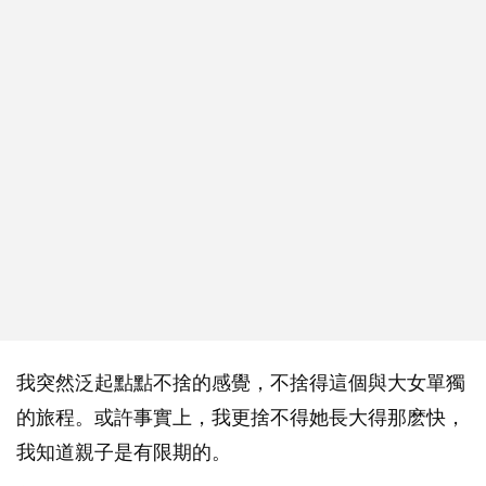
我突然泛起點點不捨的感覺，不捨得這個與大女單獨
的旅程。或許事實上，我更捨不得她長大得那麽快，
我知道親子是有限期的。