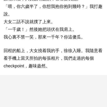
「喂，你六歲半了，你想我抱你抱到幾時？」我打趣
說。
大女二話不說就撲了上來。
「一千歲！」然後她把頭伏在我肩上。
我心裏不禁一笑，那來一千年？你這傻瓜。
回程的船上，大女撓着我的手，徐徐入睡。我隨意看
看手機上當天所拍的每張相片，我們走過的每個
checkpoint，趣味盎然。