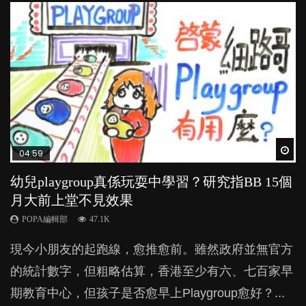
Wat
Wat
Wat
Wat
Wat
04:59
03:39
03:02
04:06
04:18
幼兒playgroup真係玩耍中學習？研究指BB 15個
幼稚園遊戲課 如何刺激幼兒自發學習取代獎勵
老公患產後憂鬱症對BB的影響
全職好？在職好？｜全職媽媽與在職媽媽的壓
凡事以BB為中心，就係好爸媽？｜別忽視父母
月大前上堂不見效果
與懲罰？
力與價值
的身心虛耗
POPA編輯部
15.9K
POPA編輯部
POPA編輯部
POPA編輯部
POPA編輯部
47.1K
33.1K
25.8K
31.5K
BB出生後，不止媽媽，爸爸也有機會患上產後抑
現今小朋友的起跑線，愈推愈前。雖然政府並無官方
由美國學者所創的 tools of the mind 課程，學生以遊
許多媽媽心底可能都有一刻掙扎過：究竟全職好，還
父母日夜無間、身心俱疲地照顧BB，如何做到正向
鬱，影響日常生活，嚴重的甚至會有自殺，或傷害小
的統計數字，但粗略估算，香港至少有六、七百家早
戲方式學習，學術能力和自制能力亦明顯比其他小朋
是在職好。雖說每個家庭都有自己的獨特狀況和考慮
教養？部份父母更會為了小朋友放棄自己的嗜好、減
朋友的念頭。但為何爸爸患上產後抑鬱往往難以察
期教育中心，但孩子是否愈早上Playgroup愈好？...
友優勝，到底這課程有何特別之處？...
因素，但原來全職和在職媽媽所養育的子女其實都各
少出席朋友聚會等等，你以為會換來美好的親子關
覺？...