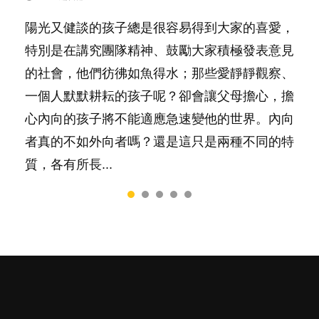
POPA編輯部
14.8K
陽光又健談的孩子總是很容易得到大家的喜愛，
有人話學多種語言越早開始越好，有人卻說一時
你是不是也曾經以為只要跟相愛的人結婚，就自
很多父母都希望孩子係個「叻仔叻女」，學業別
照顧孩子衣食住行、陪同兒女應對功課測驗，還
特別是在講究團隊精神、鼓勵大家積極發表意見
間太多語言，會令孩子感到混淆，到底誰是誰
然能走到白頭，但生了孩子卻發現事情不如你所
太差，日常自理井井有條。這樣的孩子是萬中無
要陪玩製造親子時間，尚要處理家中雜項要
的社會，他們彷彿如魚得水；那些愛靜靜觀察、
非？聽聽專家怎樣說，解開語言學習的迷思～...
料？ 經營婚姻，不如我們想像的簡單，卻也不
一，還是魚與熊掌，不能兼得？...
務……當父母的，有千百個任務要做。可惜，有
一個人默默耕耘的孩子呢？卻會讓父母擔心，擔
是大家說得那麼難。一起來認識婚姻的真相！...
一樣重要至極的，總被遺漏——關注自己的情緒
心內向的孩子將不能適應急速變他的世界。內向
和心理健康。...
者真的不如外向者嗎？還是這只是兩種不同的特
質，各有所長...