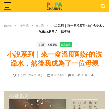
Home
按年紀
0-1歲
小說系列｜來一盆溫度剛好的洗澡水，
然後我成為了一位母親
0-1歲
初生嬰兒
書寫省思
小說系列｜來一盆溫度剛好的洗
澡水，然後我成為了一位母親
李心尹（NATALIE）
03/01/2022
0
3.5K
3