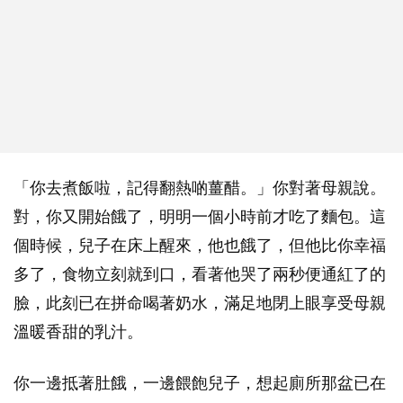
「你去煮飯啦，記得翻熱啲薑醋。」你對著母親說。
對，你又開始餓了，明明一個小時前才吃了麵包。這
個時候，兒子在床上醒來，他也餓了，但他比你幸福
多了，食物立刻就到口，看著他哭了兩秒便通紅了的
臉，此刻已在拼命喝著奶水，滿足地閉上眼享受母親
溫暖香甜的乳汁。
你一邊抵著肚餓，一邊餵飽兒子，想起廁所那盆已在