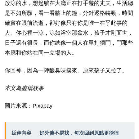
放涼的水，想起躺在大廳正在打手遊的丈夫，生活總
是不如所願，看一看牆上的鐘，分針逐格轉動，時間
確實在眼前流逝，卻好像只有你是唯一在乎此事的
人。你心裡一涼，涼如浴室那盆水，孩子才剛面世，
日子還有很長，而你總像一個人在單打獨鬥，鬥那些
本應和你站在同一立場的人。
你回神，因為一陣酸臭味撲來。原來孩子又拉了。
本文為虛構故事
圖片來源：Pixabay
延伸內容
好外傭不易找，每次回到原點更徬徨