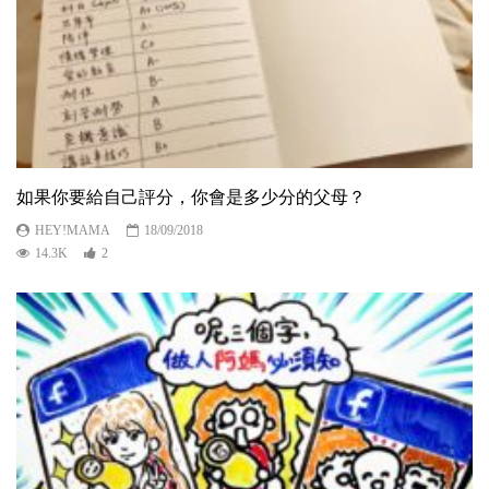
如果你要給自己評分，你會是多少分的父母？
HEY!MAMA
18/09/2018
14.3K
2