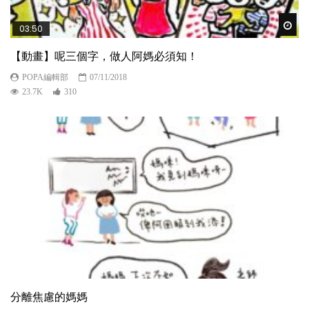
Wat
03:50
【動畫】呢三個字，做人阿媽必須知！
POPA編輯部
07/11/2018
23.7K
310
分離焦慮的媽媽