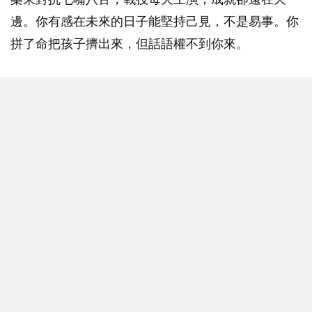
邊。你有感在未來的日子能堅持己見，不是易事。你
拼了命把孩子擠出來，但話語權不到你來。