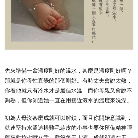
先來準備一盆溫度剛好的溫水，甚麼是溫度剛好啊？
那就是你母性直覺的那個剛好。有時丈夫會說太熱，
你看他就只有冷水才是最佳水溫；而你母親又會說不
夠熱，但你知道她一直在用接近滾水的溫度來洗澡。
初為人母沒甚麼成就可以解鎖，而且你開始意識到，
就連堅持水溫這樣雞毛蒜皮的小事也要你預備精神彈
藥來對抗七嘴八舌，戰役每天上演，成就卻遠在天