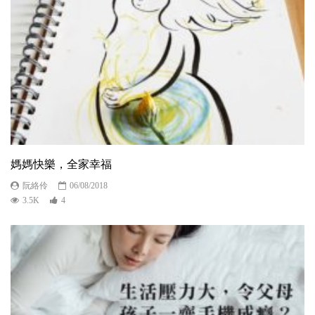
媽媽快樂，全家幸福
阮絡伶
06/08/2018
3.5K
4