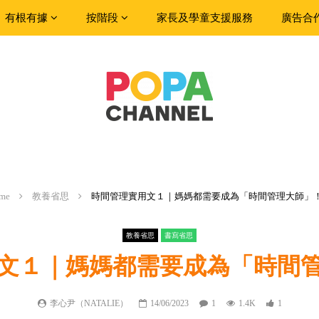
有根有據
按階段
家長及學童支援服務
廣告合
me
教養省思
時間管理實用文１｜媽媽都需要成為「時間管理大師」
教養省思
書寫省思
文１｜媽媽都需要成為「時間
李心尹（NATALIE）
14/06/2023
1
1.4K
1