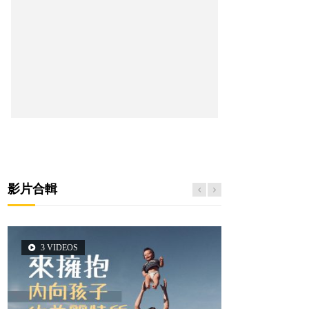
影片合輯
3 VIDEOS
5 VIDEOS
14 VIDEOS
2 VIDEOS
6 VIDEOS