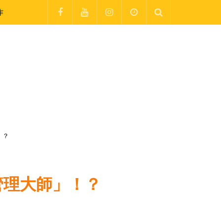
作
！？
管理大師」！？