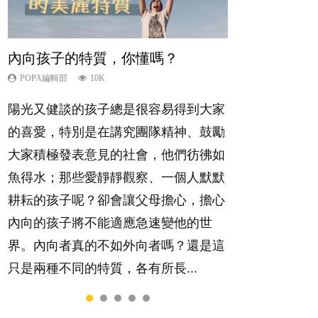
內向孩子的特質，你懂嗎？
夫妻必看！經營婚姻，沒捷徑
新手父母不用怕
想孩子學好外語，點做好？
孩子能力天注定？
POPA編輯部
POPA編輯部
POPA編輯部
POPA編輯部
POPA編輯部
10K
22.9K
16.3K
9.9K
7.9K
陽光又健談的孩子總是很容易得到大家
你是不是也曾經以為只要跟相愛的人結
相信許多人初為人父母，由懷孕開始到
有人話學多種語言越早開始越好，有人
很多父母都希望孩子係個「叻仔叻
的喜愛，特別是在講究團隊精神、鼓勵
婚，就自然能走到白頭，但生了孩子卻
孩子呱呱落地，心中都有數之不盡的問
卻說一時間太多語言，會令孩子感到混
女」，學業別太差，日常自理井井有
大家積極發表意見的社會，他們彷彿如
發現事情不如你所料？ 經營婚姻，不
題～這裡一次過集合我們以往製作過的
淆，到底誰是誰非？聽聽專家怎樣說，
條。這樣的孩子是萬中無一，還是魚與
魚得水；那些愛靜靜觀察、一個人默默
如我們想像的簡單，卻也不是大家說得
相關短片。 這段路讓我們跟你同行～...
解開語言學習的迷思～...
熊掌，不能兼得？...
耕耘的孩子呢？卻會讓父母擔心，擔心
那麼難。一起來認識婚姻的真相！...
內向的孩子將不能適應急速變他的世
界。內向者真的不如外向者嗎？還是這
只是兩種不同的特質，各有所長...