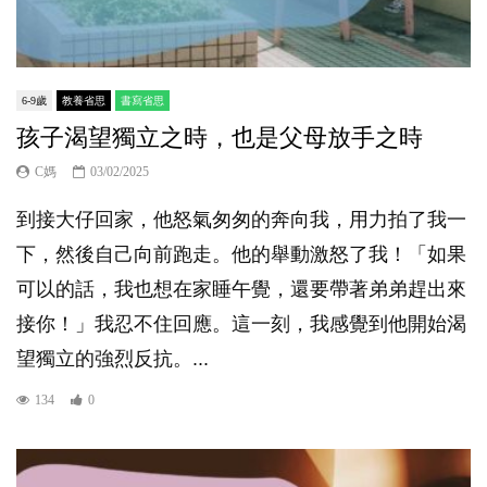
6-9歲
教養省思
書寫省思
孩子渴望獨立之時，也是父母放手之時
C媽
03/02/2025
到接大仔回家，他怒氣匆匆的奔向我，用力拍了我一
下，然後自己向前跑走。他的舉動激怒了我！「如果
可以的話，我也想在家睡午覺，還要帶著弟弟趕出來
接你！」我忍不住回應。這一刻，我感覺到他開始渴
望獨立的強烈反抗。...
134
0