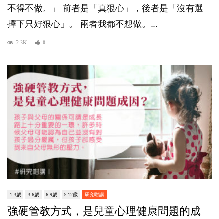
不得不做。」 前者是「真狠心」，後者是「沒有選
擇下只好狠心」。 兩者我都不想做。...
2.3K
0
1-3歲
3-6歲
6-9歲
9-12歲
研究咁講
強硬管教方式，是兒童心理健康問題的成