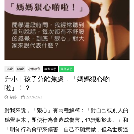
3-6歲
6-9歲
小學教育
教養省思
書寫省思
升小｜孩子分離焦慮，「媽媽狠心啲
啦」！？
希婷
22/09/2023
對我來說，「狠心」有兩種解釋：「對自己或別人的
感覺麻木，即使行為會造成傷害，也無動於衷。」和
「明知行為會帶來傷害，自己不願意做，但為世所逼