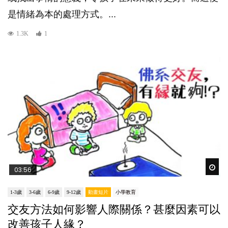
是情緒為本的處理方式。...
1.3K
1
Wat
03:56
1-3歲
3-6歲
6-9歲
9-12歲
動畫短片
小學教育
交友方法如何影響人際關係？甚麼因素可以
改善孩子人緣？