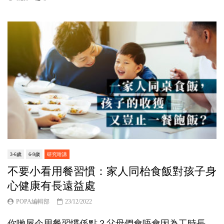
3-6歲
6-9歲
研究咁講
不要小看用餐習慣：家人同枱食飯對孩子身
心健康有長遠益處
POPA編輯部
23/12/2022
你哋屋企用餐習慣係點？父母們會唔會因為工時長，