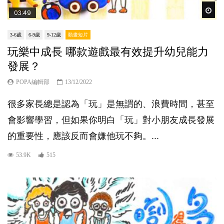
Wat
03:49
3-6歲
6-9歲
9-12歲
動畫短片
玩樂中成長 哪款遊戲最有效提升幼兒能力
發展？
POPA編輯部
13/12/2022
很多家長總是認為「玩」是無謂的、浪費時間，甚至
會影響學習，但如果你明白「玩」對小朋友成長發展
的重要性，應該反而會嫌他玩不夠。...
53.9K
515