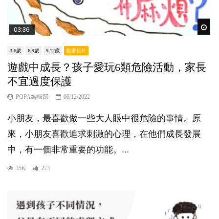
Wat
03:36
3-6歲
6-9歲
9-12歲
動畫短片
遊戲中成長？孩子愛玩6類危險活動，家長
不宜過度保護
POPA編輯部
06/12/2022
小朋友，最喜歡做一些大人眼中很危險的事情。原
來，小朋友喜歡追求刺激的心理，在他們成長發展
中，有一個非常重要的功能。...
35K
273