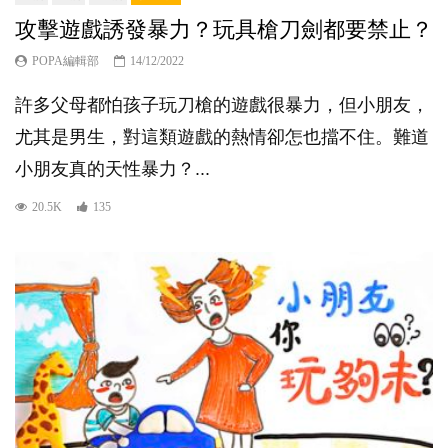
攻擊遊戲誘發暴力？玩具槍刀劍都要禁止？
POPA編輯部
14/12/2022
許多父母都怕孩子玩刀槍的遊戲很暴力，但小朋友，
尤其是男生，對這類遊戲的熱情卻怎也擋不住。難道
小朋友真的天性暴力？...
20.5K
135