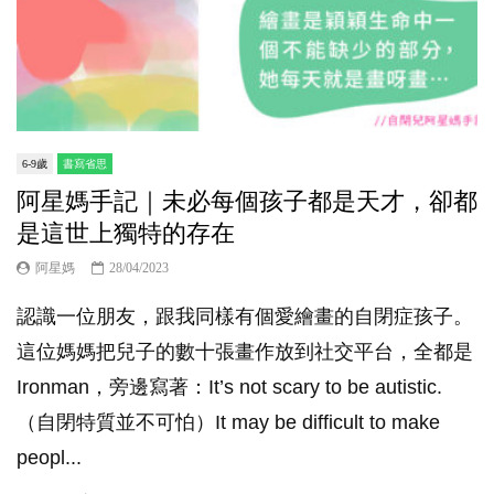
6-9歲
書寫省思
阿星媽手記｜未必每個孩子都是天才，卻都
是這世上獨特的存在
阿星媽
28/04/2023
認識一位朋友，跟我同樣有個愛繪畫的自閉症孩子。
這位媽媽把兒子的數十張畫作放到社交平台，全都是
Ironman，旁邊寫著：It’s not scary to be autistic.
（自閉特質並不可怕）It may be difficult to make
peopl...