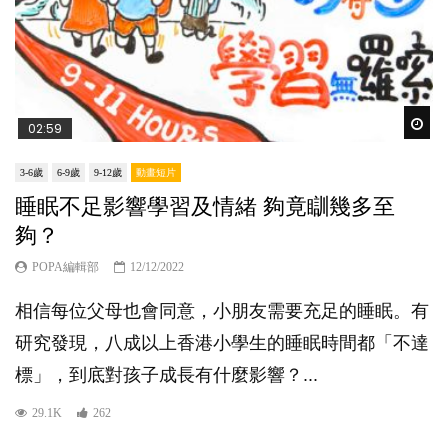
Wat
02:59
3-6歲
6-9歲
9-12歲
動畫短片
睡眠不足影響學習及情緒 夠竟瞓幾多至
夠？
POPA編輯部
12/12/2022
相信每位父母也會同意，小朋友需要充足的睡眠。有
研究發現，八成以上香港小學生的睡眠時間都「不達
標」，到底對孩子成長有什麼影響？...
29.1K
262