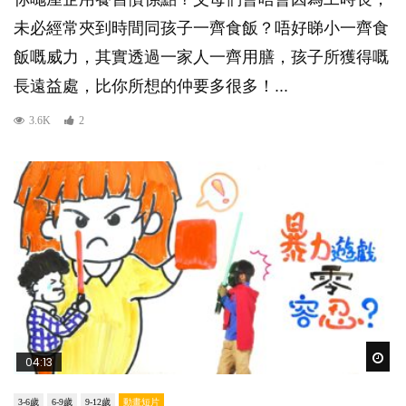
未必經常夾到時間同孩子一齊食飯？唔好睇小一齊食
飯嘅威力，其實透過一家人一齊用膳，孩子所獲得嘅
長遠益處，比你所想的仲要多很多！...
3.6K
2
Wat
04:13
3-6歲
6-9歲
9-12歲
動畫短片