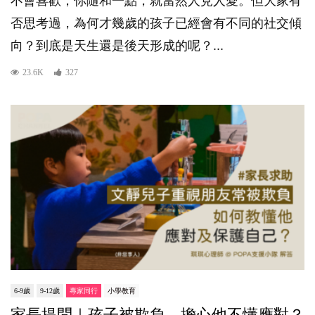
不會喜歡；你隨和一點，就當然人見人愛。但大家有
否思考過，為何才幾歲的孩子已經會有不同的社交傾
向？到底是天生還是後天形成的呢？...
23.6K
327
6-9歲
9-12歲
專家同行
小學教育
家長提問｜孩子被欺負，擔心他不懂應對？