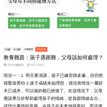
6-9歲
9-12歲
小學教育
研究咁講
教養難題：孩子遇困難，父母該如何處理？
POPA編輯部
05/12/2022
情況一：1. 明天要演講，孩子已練習很多遍，但仍然
很緊張害怕 2.孩子成績未如理想，很沮喪情況一屬於
木已成舟，可以做的都已經做了。在這情況下，父母
應該專注於幫助處理孩子的情緒，從負面情緒走出，
或找出事情的意義，令孩子在未來做得更好。而這便