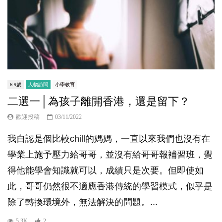
6-9歲
人物訪問
小學教育
二選一│為孩子離開香港，還是留下？
歡迎投稿
03/11/2022
我自認是個比較chill的媽媽，一直以來我們也沒有在
學業上施予壓力給哥哥，並沒有給哥哥報補習班，覺
得他能學會知識就可以，成績只是次要。但即使如
此，哥哥仍然很不適應香港傳統的學習模式，似乎是
除了轉換環境外，無法解決的問題。...
5.3K
2