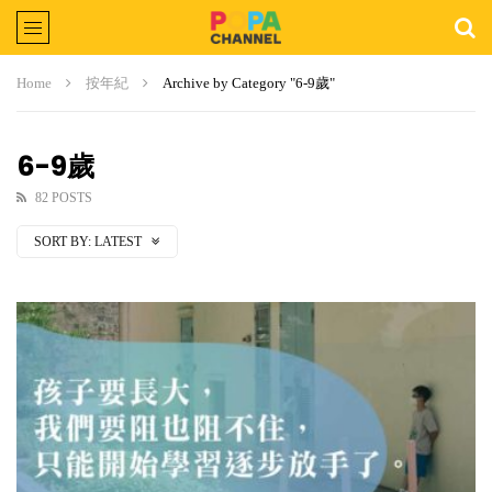
Home
按年紀
Archive by Category "6-9歲"
6-9歲
82 POSTS
SORT BY:
LATEST