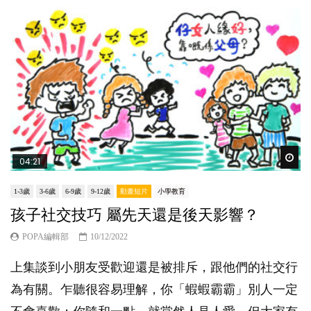
Wat
04:21
1-3歲
3-6歲
6-9歲
9-12歲
動畫短片
小學教育
孩子社交技巧 屬先天還是後天影響？
POPA編輯部
10/12/2022
上集談到小朋友受歡迎還是被排斥，跟他們的社交行
為有關。乍聽很容易理解，你「蝦蝦霸霸」別人一定