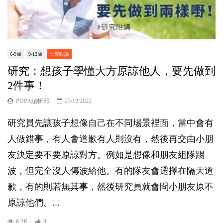
6-9歲
9-12歲
研究咁講
研究：想孩子學懂大方原諒他人，要先做到
2件事！
POPA編輯部
23/12/2022
研究員先讓孩子想像自己在不同場景裡面，當中會有
人做錯事，有人會道歉有人則沒有，然後再交由小朋
友決定要不要原諒對方。例如是想像和朋友組隊踢
波，但完全沒人傳波給他。有的隊友會選擇在隔天道
歉，有的則若無其事，然後研究員就會問小朋友原不
原諒他們。...
6.2K
3