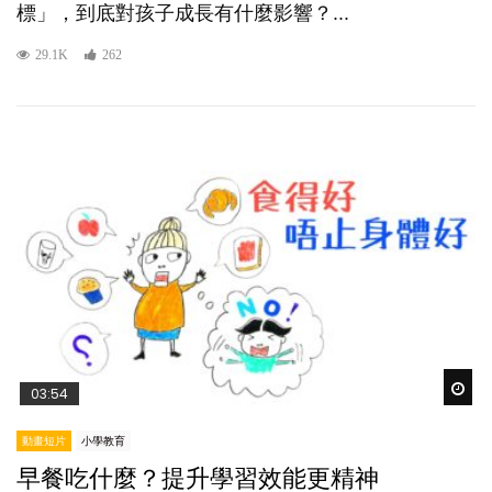
標」，到底對孩子成長有什麼影響？...
29.1K
262
Wat
03:54
動畫短片
小學教育
早餐吃什麼？提升學習效能更精神