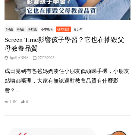
3-6歲
6-9歲
9-12歲
小學教育
研究咁講
青少年
Screen Time影響孩子學習？它也在摧毀父
母教養品質
編輯 ANNA
27/02/2023
成日見到有爸爸媽媽湊住小朋友低頭睇手機，小朋友
點嘈都唔理，大家有無諗過對教養品質有什麼影
響？...
1.1K
0