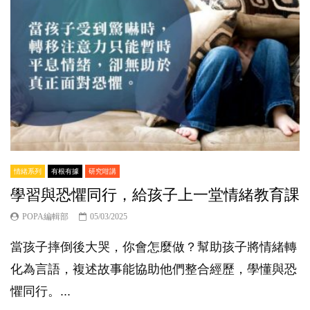
情緒系列
有根有據
研究咁講
學習與恐懼同行，給孩子上一堂情緒教育課
POPA編輯部
05/03/2025
當孩子摔倒後大哭，你會怎麼做？幫助孩子將情緒轉
化為言語，複述故事能協助他們整合經歷，學懂與恐
懼同行。...