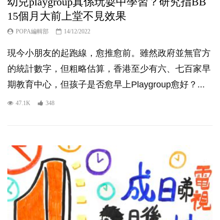
幼兒playgroup真係玩耍中學習？研究指BB
15個月大前上堂不見效果
POPA編輯部
14/12/2022
現今小朋友的起跑線，愈推愈前。雖然政府並無官方
的統計數字，但粗略估算，香港至少有六、七百家早
期教育中心，但孩子是否愈早上Playgroup愈好？...
47.1K
348