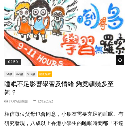
Wat
02:59
3-6歲
6-9歲
9-12歲
動畫短片
睡眠不足影響學習及情緒 夠竟瞓幾多至
夠？
POPA編輯部
12/12/2022
相信每位父母也會同意，小朋友需要充足的睡眠。有
研究發現，八成以上香港小學生的睡眠時間都「不達