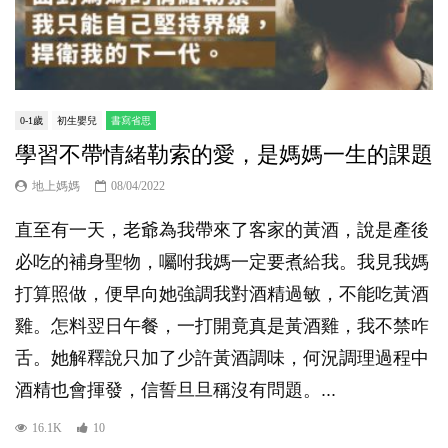
0-1歲
初生嬰兒
書寫省思
學習不帶情緒勒索的愛，是媽媽一生的課題
地上媽媽
08/04/2022
直至有一天，老爺為我帶來了客家的黃酒，說是產後
必吃的補身聖物，囑咐我媽一定要煮給我。我見我媽
打算照做，便早向她強調我對酒精過敏，不能吃黃酒
雞。怎料翌日午餐，一打開竟真是黃酒雞，我不禁咋
舌。她解釋說只加了少許黃酒調味，何況調理過程中
酒精也會揮發，信誓旦旦稱沒有問題。...
16.1K
10