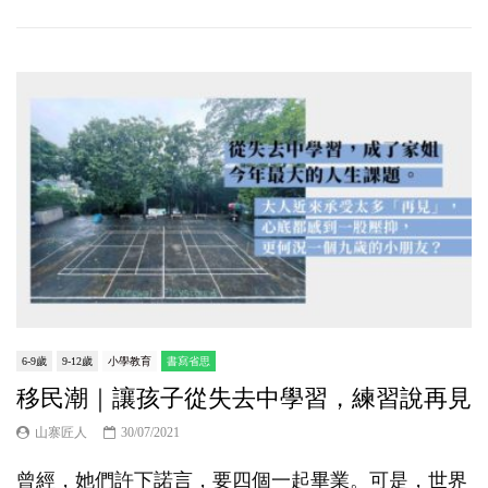
6-9歲
9-12歲
小學教育
書寫省思
移民潮｜讓孩子從失去中學習，練習說再見
山寨匠人
30/07/2021
曾經，她們許下諾言，要四個一起畢業。可是，世界