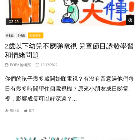
Wat
03:23
0-1歲
3-6歲
動畫短片
2歲以下幼兒不應睇電視 兒童節目誘發學習
和情緒問題
POPA編輯部
13/12/2022
你們的孩子幾多歲開始睇電視？有沒有留意過他們每
日有幾多時間望住個電視機？原來小朋友成日睇電
視，影響成長可以好深遠？...
96.3K
671