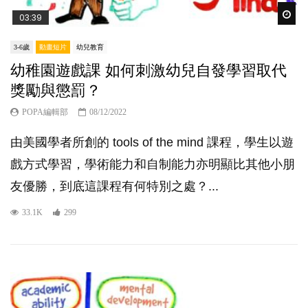
Wat
03:39
3-6歲
動畫短片
幼兒教育
幼稚園遊戲課 如何刺激幼兒自發學習取代
獎勵與懲罰？
POPA編輯部
08/12/2022
由美國學者所創的 tools of the mind 課程，學生以遊
戲方式學習，學術能力和自制能力亦明顯比其他小朋
友優勝，到底這課程有何特別之處？...
33.1K
299