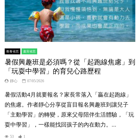
教養省思
書寫省思
暑假興趣班是必須嗎？從「起跑線焦慮」到
「玩耍中學習」的育兒心路歷程
靜心
07/05/2026
暑假活動4月就要報名？家長常落入「贏在起跑線」
的焦慮。作者靜心分享從盲目報名興趣班到讓兒子
「主動學習」的轉變，原來父母陪伴生活體驗，「玩
耍中學習」，一樣能找回孩子的內在動力。...
53
1