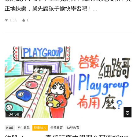
正地快樂，就先讓孩子愉快學習吧！...
1.3K
1
Wat
04:59
0-1歲
初生嬰兒
動畫短片
學前教育
幼兒教育