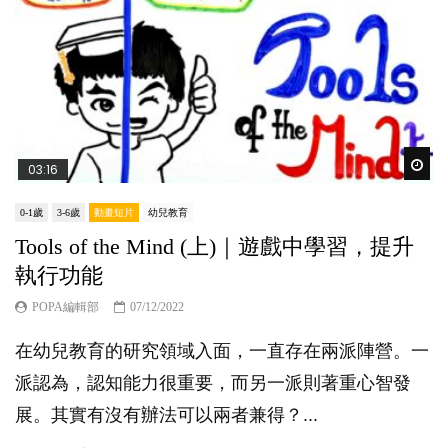
Wat
03:16
0-1歲
3-6歲
動畫短片
幼兒教育
Tools of the Mind (上)｜遊戲中學習，提升
執行功能
POPA編輯部
07/12/2022
在幼兒教育的研究領域入面，一直存在兩派陣營。一
派認為，認知能力很重要，而另一派則著重心智發
展。其實有沒有辦法可以兩者兼得？...