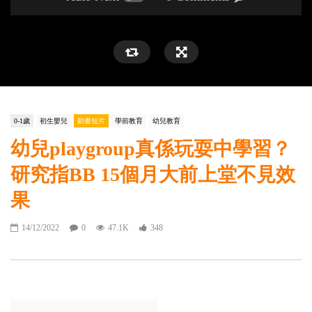
0-1歲
初生嬰兒
動畫短片
學前教育
幼兒教育
幼兒playgroup真係玩耍中學習？
研究指BB 15個月大前上堂不見效
果
14/12/2022
0
47.1K
348