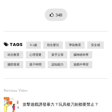
348
TAGS
0-1歲
初生嬰兒
學前教育
安全感
幼兒教育
心理需要
新手父母
腦神經科學
腦部發展
親子時間
認知能力
遊戲中學習
Previous Video
攻擊遊戲誘發暴力？玩具槍刀劍都要禁止？