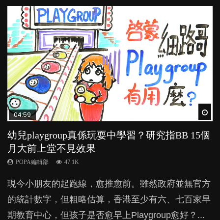
Wat
Wat
Wat
Wat
Wat
04:59
03:39
03:02
04:06
04:18
幼兒playgroup真係玩耍中學習？研究指BB 15個
幼稚園遊戲課 如何刺激幼兒自發學習取代獎勵
老公患產後憂鬱症對BB的影響
全職好？在職好？｜全職媽媽與在職媽媽的壓
凡事以BB為中心，就係好爸媽？｜別忽視父母
月大前上堂不見效果
與懲罰？
力與價值
的身心虛耗
POPA編輯部
15.9K
POPA編輯部
POPA編輯部
POPA編輯部
POPA編輯部
47.1K
33.1K
25.8K
31.5K
BB出生後，不止媽媽，爸爸也有機會患上產後抑
現今小朋友的起跑線，愈推愈前。雖然政府並無官方
由美國學者所創的 tools of the mind 課程，學生以遊
許多媽媽心底可能都有一刻掙扎過：究竟全職好，還
父母日夜無間、身心俱疲地照顧BB，如何做到正向
鬱，影響日常生活，嚴重的甚至會有自殺，或傷害小
的統計數字，但粗略估算，香港至少有六、七百家早
戲方式學習，學術能力和自制能力亦明顯比其他小朋
是在職好。雖說每個家庭都有自己的獨特狀況和考慮
教養？部份父母更會為了小朋友放棄自己的嗜好、減
朋友的念頭。但為何爸爸患上產後抑鬱往往難以察
期教育中心，但孩子是否愈早上Playgroup愈好？...
友優勝，到底這課程有何特別之處？...
因素，但原來全職和在職媽媽所養育的子女其實都各
少出席朋友聚會等等，你以為會換來美好的親子關
覺？...