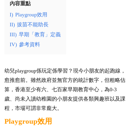
內容重點
I)
Playgroup效用
II)
拔苗不能助長
III)
早期「教育」定義
IV)
參考資料
幼兒playgroup係玩定係學習？現今小朋友的起跑線，
愈推愈前。雖然政府並無官方的統計數字，但粗略估
算，香港至少有六、七百家早期教育中心，為0-3
歲、尚未入讀幼稚園的小朋友提供各類興趣班以及課
程，市場可謂非常龐大。
Playgroup效用