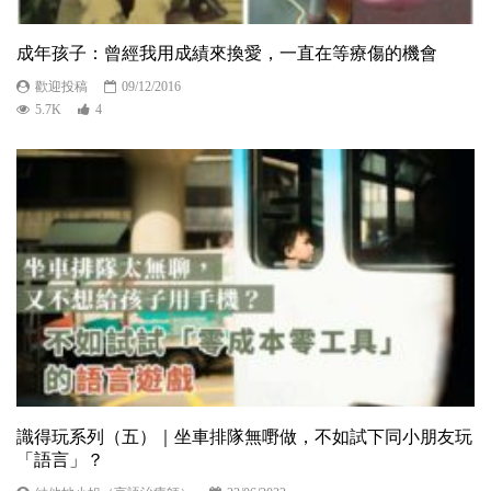
成年孩子：曾經我用成績來換愛，一直在等療傷的機會
歡迎投稿
09/12/2016
5.7K
4
識得玩系列（五）｜坐車排隊無嘢做，不如試下同小朋友玩
「語言」？