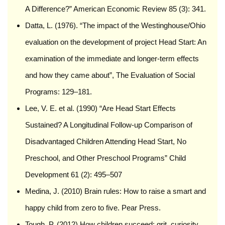
A Difference?” American Economic Review 85 (3): 341.
Datta, L. (1976). “The impact of the Westinghouse/Ohio
evaluation on the development of project Head Start: An
examination of the immediate and longer-term effects
and how they came about”, The Evaluation of Social
Programs: 129–181.
Lee, V. E. et al. (1990) “Are Head Start Effects
Sustained? A Longitudinal Follow-up Comparison of
Disadvantaged Children Attending Head Start, No
Preschool, and Other Preschool Programs” Child
Development 61 (2): 495–507
Medina, J. (2010) Brain rules: How to raise a smart and
happy child from zero to five. Pear Press.
Tough, P. (2012) How children succeed: grit, curiosity