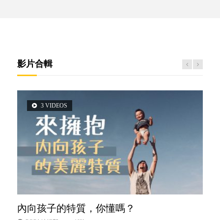
影片合輯
3 VIDEOS
2 VIDEOS
5 VIDEOS
6 VIDEOS
6 VIDEOS
內向孩子的特質，你懂嗎？
想孩子學好外語，點做好？
夫妻必看！經營婚姻，沒捷徑
孩子能力天注定？
愛孩子也別忘了愛自己，父母如何關顧自