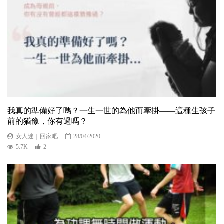
我真的準備好了嗎？一生一世的為他而牽掛——這種生孩子
前的猶豫，你有過嗎？
女人迷｜回家吧
28/04/2020
5.7K
2