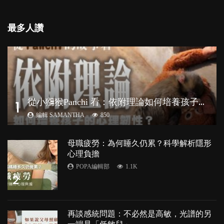
最多人讚
從
小獼猴Panchi 看：依附理論如何培養孩子心理韌性？
1
編輯 SAMANTHA
850
母職疲勞：為何睡久仍累？科學解析隱形
心理負擔
POPA編輯部
1.1K
2
再談感統問題：不必然是高敏，光譜的另