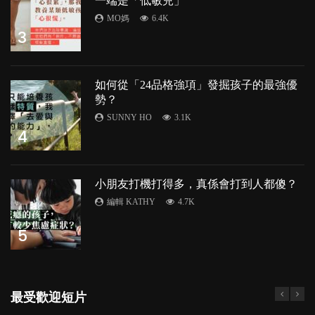
一端是「低敏兒」
MO媽
6.4K
3
如何從「24品格強項」發掘孩子的最強優
勢？
SUNNY HO
3.1K
4
小朋友打機打得多，真係會打到人都傻？
編輯 KATHY
4.7K
5
最受歡迎短片