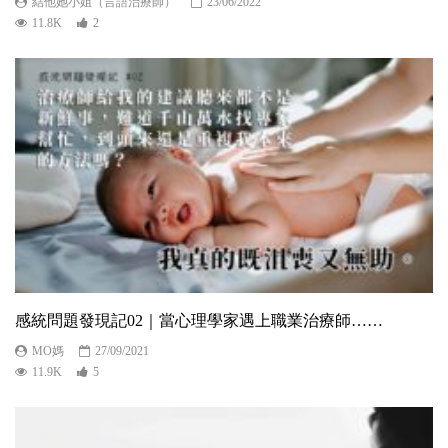
結他她小姐（言語治療師）
23/06/2022
11.8K
2
感統問題發現記02｜當心理學家遇上職業治療師……
MO媽
27/09/2021
11.9K
5