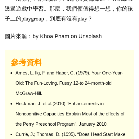
透過
遊戲中學習
。那麼，我們便值得想一想，你的孩
子上的
playgroup
，到底有沒有play？
圖片來源：by Khoa Pham on Unsplash
參考資料
Ames, L. Ilg, F. and Haber, C. (1979), Your One-Year-
Old: The Fun-Loving, Fussy 12-to 24-month-old,
McGraw-Hill.
Heckman, J. et al.(2010) “Enhancements in
Noncognitive Capacities Explain Most of the effects of
the Perry Preschool Program”, January 2010.
Currie, J.; Thomas, D. (1995). “Does Head Start Make