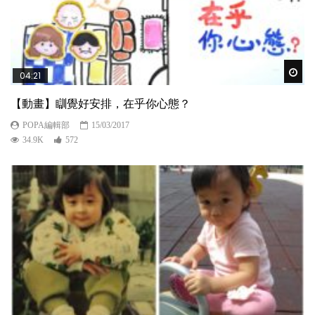
Wat
04:21
【動畫】瞓覺好安排，在乎你心態？
POPA編輯部
15/03/2017
34.9K
572