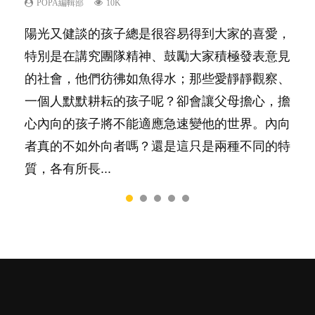
己的身心靈？
POPA編輯部
POPA編輯部
POPA編輯部
POPA編輯部
10K
9.9K
22.9K
7.9K
POPA編輯部
14.8K
陽光又健談的孩子總是很容易得到大家的喜愛，
有人話學多種語言越早開始越好，有人卻說一時
你是不是也曾經以為只要跟相愛的人結婚，就自
很多父母都希望孩子係個「叻仔叻女」，學業別
照顧孩子衣食住行、陪同兒女應對功課測驗，還
特別是在講究團隊精神、鼓勵大家積極發表意見
間太多語言，會令孩子感到混淆，到底誰是誰
然能走到白頭，但生了孩子卻發現事情不如你所
太差，日常自理井井有條。這樣的孩子是萬中無
要陪玩製造親子時間，尚要處理家中雜項要
的社會，他們彷彿如魚得水；那些愛靜靜觀察、
非？聽聽專家怎樣說，解開語言學習的迷思～...
料？ 經營婚姻，不如我們想像的簡單，卻也不
一，還是魚與熊掌，不能兼得？...
務……當父母的，有千百個任務要做。可惜，有
一個人默默耕耘的孩子呢？卻會讓父母擔心，擔
是大家說得那麼難。一起來認識婚姻的真相！...
一樣重要至極的，總被遺漏——關注自己的情緒
心內向的孩子將不能適應急速變他的世界。內向
和心理健康。...
者真的不如外向者嗎？還是這只是兩種不同的特
質，各有所長...