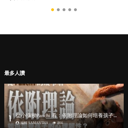
最多人讚
從
小獼猴Panchi 看：依附理論如何培養孩子心理韌性？
1
編輯 SAMANTHA
864