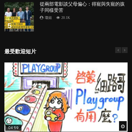
從兩部電影談父母偏心：得寵與失寵的孩
子同樣受苦
瓊姐
20.1K
5
最受歡迎短片
Wat
Wat
Wat
Wat
Wat
04:59
03:39
04:06
03:02
04:18