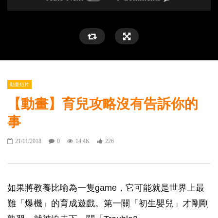
動畫短片
【動畫】育兒攻略沒有告訴你的
事
21/11/2018
0
14.4K
226
如果將教養比喻為一隻game，它可能就是世界上最
難「爆機」的育成遊戲。第一關「初生嬰兒」才剛剛