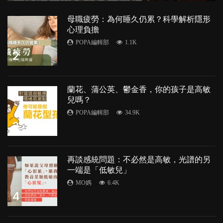
母職疲勞：為何睡久仍累？科學解析隱形
心理負擔
POPA編輯部
1.1K
2
蘭花、蒲公英、鬱金香，你的孩子是高敏
兒嗎？
POPA編輯部
34.9K
3
再談感統問題：不必然是高敏，光譜的另
一端是「低敏兒」
MO媽
6.4K
4