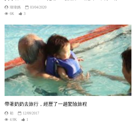
瑋瑋媽
03/04/2020
6K
3
帶著奶奶去旅行，經歷了一趟驚險旅程
初
12/09/2017
4.9K
1