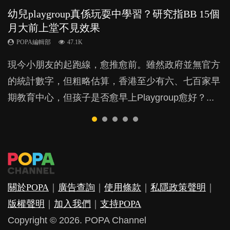
幼兒playgroup真係玩耍中學習？研究指BB 15個
幼稚園遊戲課 如何刺激幼兒自發學習取代獎勵
全職好？在職好？｜全職媽媽與在職媽媽的壓
老公患產後憂鬱症對BB的影響
凡事以BB為中心，就係好爸媽？｜別忽視父母
月大前上堂不見效果
與懲罰？
力與價值
的身心虛耗
POPA編輯部
15.9K
POPA編輯部
POPA編輯部
POPA編輯部
POPA編輯部
47.1K
33.1K
25.8K
31.5K
BB出生後，不止媽媽，爸爸也有機會患上產後抑
現今小朋友的起跑線，愈推愈前。雖然政府並無官方
由美國學者所創的 tools of the mind 課程，學生以遊
許多媽媽心底可能都有一刻掙扎過：究竟全職好，還
父母日夜無間、身心俱疲地照顧BB，如何做到正向
鬱，影響日常生活，嚴重的甚至會有自殺，或傷害小
的統計數字，但粗略估算，香港至少有六、七百家早
戲方式學習，學術能力和自制能力亦明顯比其他小朋
是在職好。雖說每個家庭都有自己的獨特狀況和考慮
教養？部份父母更會為了小朋友放棄自己的嗜好、減
朋友的念頭。但為何爸爸患上產後抑鬱往往難以察
期教育中心，但孩子是否愈早上Playgroup愈好？...
友優勝，到底這課程有何特別之處？...
因素，但原來全職和在職媽媽所養育的子女其實都各
少出席朋友聚會等等，你以為會換來美好的親子關
覺？...
有擅長。...
係，有助小朋友成長，但原來父母身心虛耗對孩子的
成長可能有意想不到的影響！...
關於POPA
｜
廣告查詢
｜
使用條款
｜
私隱政策聲明
｜
版權聲明
｜
加入我們
｜
支持POPA
Copyright © 2026. POPA Channel