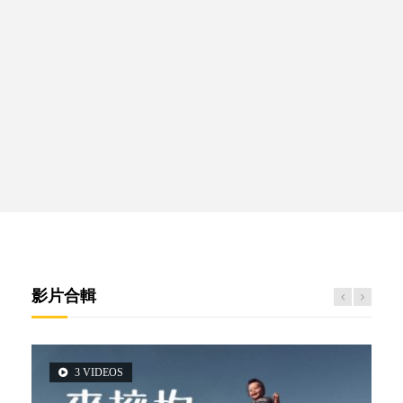
影片合輯
3 VIDEOS
5 VIDEOS
14 VIDEOS
2 VIDEOS
6 VIDEOS