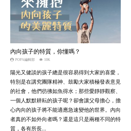
內向孩子的特質，你懂嗎？
夫妻必看！經營婚姻，沒捷徑
新手父母不用怕
想孩子學好外語，點做好？
孩子能力天注定？
POPA編輯部
POPA編輯部
POPA編輯部
POPA編輯部
POPA編輯部
10K
22.9K
16.3K
9.9K
7.9K
陽光又健談的孩子總是很容易得到大家的喜愛，
你是不是也曾經以為只要跟相愛的人結婚，就自
相信許多人初為人父母，由懷孕開始到孩子呱呱
有人話學多種語言越早開始越好，有人卻說一時
很多父母都希望孩子係個「叻仔叻女」，學業別
特別是在講究團隊精神、鼓勵大家積極發表意見
然能走到白頭，但生了孩子卻發現事情不如你所
落地，心中都有數之不盡的問題～這裡一次過集
間太多語言，會令孩子感到混淆，到底誰是誰
太差，日常自理井井有條。這樣的孩子是萬中無
的社會，他們彷彿如魚得水；那些愛靜靜觀察、
料？ 經營婚姻，不如我們想像的簡單，卻也不
合我們以往製作過的相關短片。 這段路讓我們
非？聽聽專家怎樣說，解開語言學習的迷思～...
一，還是魚與熊掌，不能兼得？...
一個人默默耕耘的孩子呢？卻會讓父母擔心，擔
是大家說得那麼難。一起來認識婚姻的真相！...
跟你同行～...
心內向的孩子將不能適應急速變他的世界。內向
者真的不如外向者嗎？還是這只是兩種不同的特
質，各有所長...