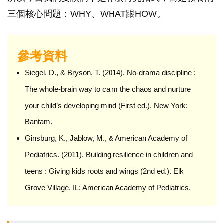
三個核心問題：WHY、WHAT跟HOW。
參考資料
Siegel, D., & Bryson, T. (2014). No-drama discipline :
The whole-brain way to calm the chaos and nurture
your child’s developing mind (First ed.). New York:
Bantam.
Ginsburg, K., Jablow, M., & American Academy of
Pediatrics. (2011). Building resilience in children and
teens : Giving kids roots and wings (2nd ed.). Elk
Grove Village, IL: American Academy of Pediatrics.