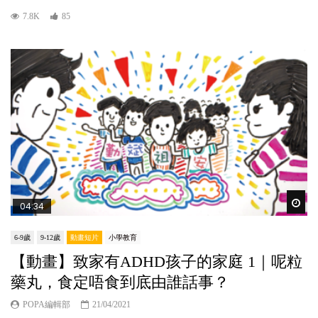
7.8K
85
Wat
04:34
6-9歲
9-12歲
動畫短片
小學教育
【動畫】致家有ADHD孩子的家庭 1｜呢粒
藥丸，食定唔食到底由誰話事？
POPA編輯部
21/04/2021