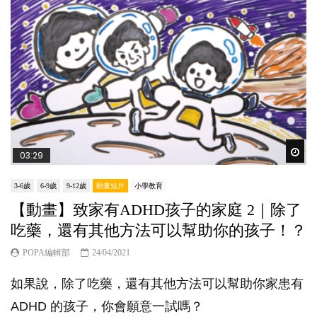
Wat
03:29
3-6歲
6-9歲
9-12歲
動畫短片
小學教育
【動畫】致家有ADHD孩子的家庭 2｜除了
吃藥，還有其他方法可以幫助你的孩子！？
POPA編輯部
24/04/2021
如果說，除了吃藥，還有其他方法可以幫助你家患有
ADHD 的孩子，你會願意一試嗎？