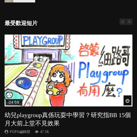
最受歡迎短片
Wat
Wat
Wat
Wat
Wat
04:59
03:39
03:02
04:06
04:18
幼兒playgroup真係玩耍中學習？研究指BB 15個
幼稚園遊戲課 如何刺激幼兒自發學習取代獎勵
老公患產後憂鬱症對BB的影響
全職好？在職好？｜全職媽媽與在職媽媽的壓
凡事以BB為中心，就係好爸媽？｜別忽視父母
月大前上堂不見效果
與懲罰？
力與價值
的身心虛耗
POPA編輯部
15.9K
POPA編輯部
POPA編輯部
POPA編輯部
POPA編輯部
47.1K
33.1K
25.8K
31.5K
BB出生後，不止媽媽，爸爸也有機會患上產後抑