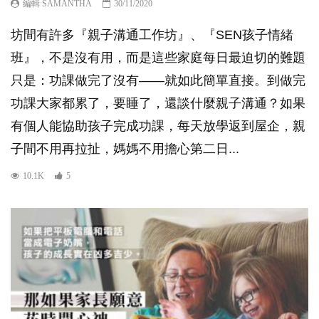
編輯 SAMANTHA
30/11/2020
坊間有許多『親子溝通工作坊』、『SEN孩子情緒
班』，不是沒有用，而是這些家庭每日最迫切的難題
只是：功課做完了沒有——就如此簡單直接。到做完
功課大家都累了，要睡了，還談什麼親子溝通？如果
有個人能協助孩子完成功課，每天放學返到屋企，親
子間不用再拉扯，媽媽不用擔心第二日...
10.1K
5