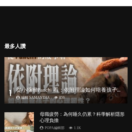
最多人讚
從
小獼猴Panchi 看：依附理論如何培養孩子心理韌性？
1
編輯 SAMANTHA
859
母職疲勞：為何睡久仍累？科學解析隱形
心理負擔
POPA編輯部
1.1K