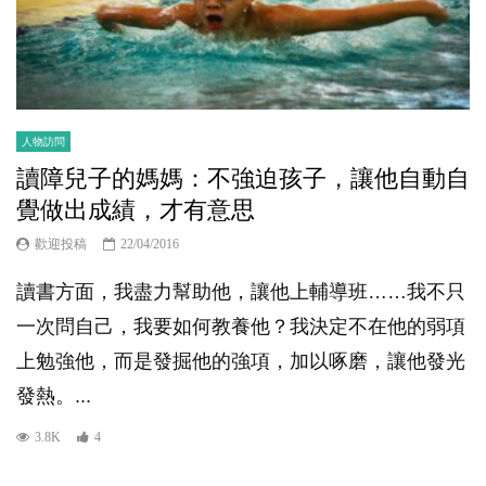
人物訪問
讀障兒子的媽媽：不強迫孩子，讓他自動自
覺做出成績，才有意思
歡迎投稿
22/04/2016
讀書方面，我盡力幫助他，讓他上輔導班……我不只
一次問自己，我要如何教養他？我決定不在他的弱項
上勉強他，而是發掘他的強項，加以啄磨，讓他發光
發熱。...
3.8K
4