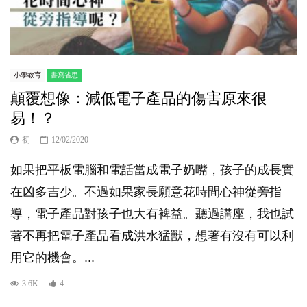
小學教育
書寫省思
顛覆想像：減低電子產品的傷害原來很
易！？
初
12/02/2020
如果把平板電腦和電話當成電子奶嘴，孩子的成長實
在凶多吉少。不過如果家長願意花時間心神從旁指
導，電子產品對孩子也大有裨益。聽過講座，我也試
著不再把電子產品看成洪水猛獸，想著有沒有可以利
用它的機會。...
3.6K
4