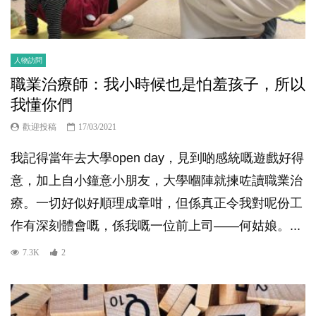
人物訪問
職業治療師：我小時候也是怕羞孩子，所以
我懂你們
歡迎投稿
17/03/2021
我記得當年去大學open day，見到啲感統嘅遊戲好得
意，加上自小鐘意小朋友，大學嗰陣就揀咗讀職業治
療。一切好似好順理成章咁，但係真正令我對呢份工
作有深刻體會嘅，係我嘅一位前上司——何姑娘。...
7.3K
2