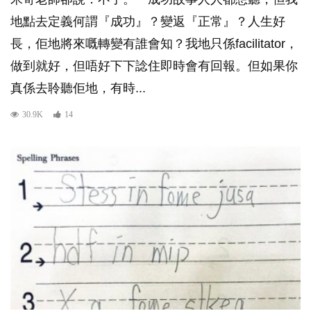
地點去定義何謂『成功』？變返『正常』？人生好
長，佢地將來嘅轉變有誰會知？我地只係facilitator，
做到就好，但唔好下下諗住即時會有回報。但如果你
真係去聆聽佢地，有時...
30.9K
14