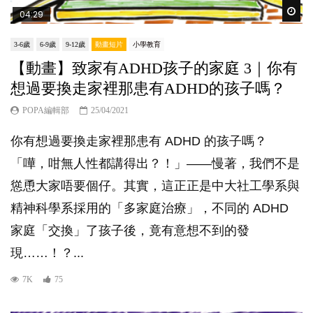
Wat
04:29
3-6歲
6-9歲
9-12歲
動畫短片
小學教育
【動畫】致家有ADHD孩子的家庭 3｜你有
想過要換走家裡那患有ADHD的孩子嗎？
POPA編輯部
25/04/2021
你有想過要換走家裡那患有 ADHD 的孩子嗎？
「嘩，咁無人性都講得出？！」——慢著，我們不是
慫恿大家唔要個仔。其實，這正正是中大社工學系與
精神科學系採用的「多家庭治療​」，不同的 ADHD
家庭「交換」了孩子後，竟有意想不到的發
現……！？...
7K
75