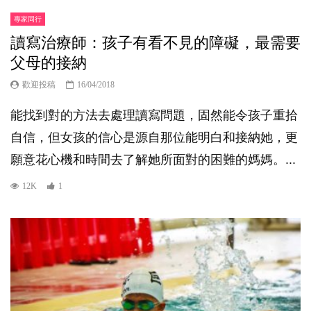
專家同行
讀寫治療師：孩子有看不見的障礙，最需要
父母的接納
歡迎投稿
16/04/2018
能找到對的方法去處理讀寫問題，固然能令孩子重拾
自信，但女孩的信心是源自那位能明白和接納她，更
願意花心機和時間去了解她所面對的困難的媽媽。...
12K
1