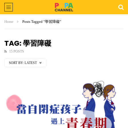
Home
Posts Tagged "學習障礙"
TAG: 學習障礙
15 POSTS
SORT BY:
LATEST