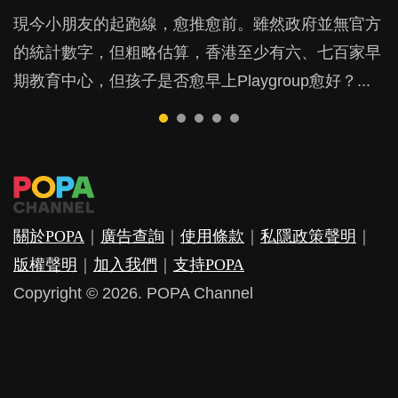
現今小朋友的起跑線，愈推愈前。雖然政府並無官方
由美國學者所創的 tools of the mind 課程，學生以遊
許多媽媽心底可能都有一刻掙扎過：究竟全職好，還
父母日夜無間、身心俱疲地照顧BB，如何做到正向
鬱，影響日常生活，嚴重的甚至會有自殺，或傷害小
的統計數字，但粗略估算，香港至少有六、七百家早
戲方式學習，學術能力和自制能力亦明顯比其他小朋
是在職好。雖說每個家庭都有自己的獨特狀況和考慮
教養？部份父母更會為了小朋友放棄自己的嗜好、減
朋友的念頭。但為何爸爸患上產後抑鬱往往難以察
期教育中心，但孩子是否愈早上Playgroup愈好？...
友優勝，到底這課程有何特別之處？...
因素，但原來全職和在職媽媽所養育的子女其實都各
少出席朋友聚會等等，你以為會換來美好的親子關
覺？...
有擅長。...
係，有助小朋友成長，但原來父母身心虛耗對孩子的
成長可能有意想不到的影響！...
關於POPA
｜
廣告查詢
｜
使用條款
｜
私隱政策聲明
｜
版權聲明
｜
加入我們
｜
支持POPA
Copyright © 2026. POPA Channel