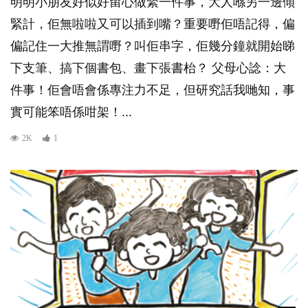
明明小朋友好似好留心做緊一件事，大人喺另一邊傾
緊計，佢無啦啦又可以插到嘴？重要嘢佢唔記得，偏
偏記住一大推無謂嘢？叫佢串字，佢幾分鐘就開始睇
下支筆、搞下個書包、畫下張書枱？ 父母心諗：大
件事！佢會唔會係專注力不足，但研究話我哋知，事
實可能笨唔係咁架！...
2K
1