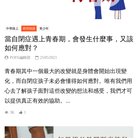
中學路上
研究咁講
青少年
當自閉症遇上青春期，會發生什麼事，又該
如何應對？
POPA編輯部
25/05/2023
青春期其中一個最大的改變就是身體會開始出現變
化，而自閉症孩子未必會懂得如何應對。唯有我們用
心去了解孩子面對這些改變的想法和感受，我們才可
以提供真正有效的協助。...
3K
1