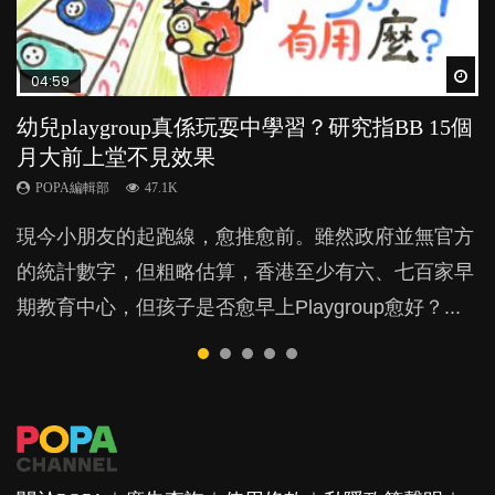
Wat
Wat
Wat
Wat
Wat
04:59
03:39
03:02
04:06
03:41
幼兒playgroup真係玩耍中學習？研究指BB 15個
幼稚園遊戲課 如何刺激幼兒自發學習取代獎勵
老公患產後憂鬱症對BB的影響
全職好？在職好？｜全職媽媽與在職媽媽的壓
BB口腔期乜都放入口，父母該制止還是放手？
月大前上堂不見效果
與懲罰？
力與價值
POPA編輯部
POPA編輯部
15.9K
25.5K
POPA編輯部
POPA編輯部
POPA編輯部
47.1K
33.1K
25.8K
BB出生後，不止媽媽，爸爸也有機會患上產後抑
BB最喜歡隨手拿起什麼都放入口中，有人說一旦養
現今小朋友的起跑線，愈推愈前。雖然政府並無官方
由美國學者所創的 tools of the mind 課程，學生以遊
許多媽媽心底可能都有一刻掙扎過：究竟全職好，還
鬱，影響日常生活，嚴重的甚至會有自殺，或傷害小
成吮手指的習慣，大個就很難戒，但原來一刀切阻止
的統計數字，但粗略估算，香港至少有六、七百家早
戲方式學習，學術能力和自制能力亦明顯比其他小朋
是在職好。雖說每個家庭都有自己的獨特狀況和考慮
朋友的念頭。但為何爸爸患上產後抑鬱往往難以察
他們放東西入口，隨時會影響孩子的身心發展？...
期教育中心，但孩子是否愈早上Playgroup愈好？...
友優勝，到底這課程有何特別之處？...
因素，但原來全職和在職媽媽所養育的子女其實都各
覺？...
有擅長。...