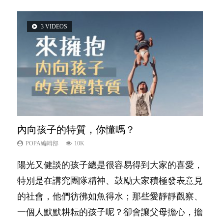
3 VIDEOS
2 VIDEOS
5 VIDEOS
6 VIDEOS
6 VIDEOS
內向孩子的特質，你懂嗎？
想孩子學好外語，點做好？
夫妻必看！經營婚姻，沒捷徑
孩子能力天注定？
愛孩子也別忘了愛自己，父母如何關顧自
己的身心靈？
POPA編輯部
POPA編輯部
POPA編輯部
POPA編輯部
10K
9.9K
22.9K
7.9K
POPA編輯部
14.8K
陽光又健談的孩子總是很容易得到大家的喜愛，
有人話學多種語言越早開始越好，有人卻說一時
你是不是也曾經以為只要跟相愛的人結婚，就自
很多父母都希望孩子係個「叻仔叻女」，學業別
照顧孩子衣食住行、陪同兒女應對功課測驗，還
特別是在講究團隊精神、鼓勵大家積極發表意見
間太多語言，會令孩子感到混淆，到底誰是誰
然能走到白頭，但生了孩子卻發現事情不如你所
太差，日常自理井井有條。這樣的孩子是萬中無
要陪玩製造親子時間，尚要處理家中雜項要
的社會，他們彷彿如魚得水；那些愛靜靜觀察、
非？聽聽專家怎樣說，解開語言學習的迷思～...
料？ 經營婚姻，不如我們想像的簡單，卻也不
一，還是魚與熊掌，不能兼得？...
務……當父母的，有千百個任務要做。可惜，有
一個人默默耕耘的孩子呢？卻會讓父母擔心，擔
是大家說得那麼難。一起來認識婚姻的真相！...