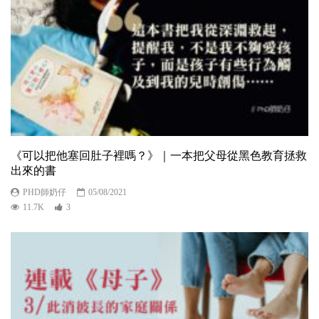
《可以把他塞回肚子裡嗎？》｜一本把父母從黑色教育拯救
出來的書
PHD師奶仔
05/08/2021
11.7K
3