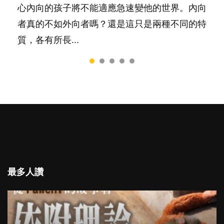
一樣重要至極的，總被遺漏——關注自己的情緒
心內向的孩子將不能適應急速變他的世界。內向
和心理健康。...
者真的不如外向者嗎？還是這只是兩種不同的特
質，各有所長...
最多人讚