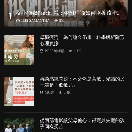
從
小獼猴Panchi 看：依附理論如何培養孩子心理韌性？
1
編輯 SAMANTHA
852
母職疲勞：為何睡久仍累？科學解析隱形
心理負擔
POPA編輯部
1.1K
2
再談感統問題：不必然是高敏，光譜的另
一端是「低敏兒」
MO媽
6.4K
3
從兩部電影談父母偏心：得寵與失寵的孩
子同樣受苦