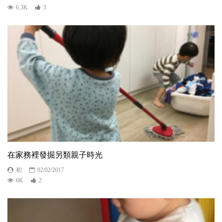
6.3K
3
在家務裡發掘另類親子時光
初
02/02/2017
6K
2