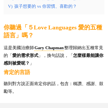
V)
孩子想要的 vs 你習慣、喜歡的？
你聽過「５Love Languages 愛的五種
語言」嗎？
這是美國治療師
Gary Chapman
整理歸納出五種常見
的「
愛的需求形式
」，換句話說，「
怎麼樣最能讓你
感到被愛呢？
」
肯定的言語
聽到對方說正面肯定你的話，包含：稱讚、感謝、鼓
勵等。