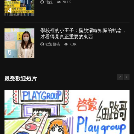
瓊姐
20.1K
4
學校裡的小王子：擺脫灌輸知識的執念，
才看得見真正重要的東西
歡迎投稿
7.3K
5
最受歡迎短片