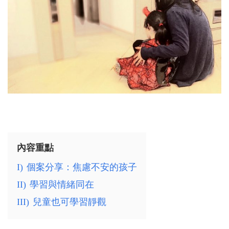
內容重點
I)
個案分享：焦慮不安的孩子
II)
學習與情緒同在
III)
兒童也可學習靜觀