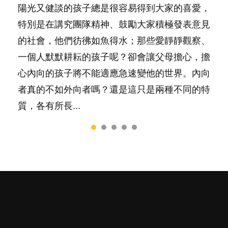
陽光又健談的孩子總是很容易得到大家的喜愛，
你是不是也曾經以為只要跟相愛的人結婚，就自
有人話學多種語言越早開始越好，有人卻說一時
相信許多人初為人父母，由懷孕開始到孩子呱呱
照顧孩子衣食住行、陪同兒女應對功課測驗，還
特別是在講究團隊精神、鼓勵大家積極發表意見
然能走到白頭，但生了孩子卻發現事情不如你所
間太多語言，會令孩子感到混淆，到底誰是誰
落地，心中都有數之不盡的問題～這裡一次過集
要陪玩製造親子時間，尚要處理家中雜項要
的社會，他們彷彿如魚得水；那些愛靜靜觀察、
料？ 經營婚姻，不如我們想像的簡單，卻也不
非？聽聽專家怎樣說，解開語言學習的迷思～...
合我們以往製作過的相關短片。 這段路讓我們
務……當父母的，有千百個任務要做。可惜，有
一個人默默耕耘的孩子呢？卻會讓父母擔心，擔
是大家說得那麼難。一起來認識婚姻的真相！...
跟你同行～...
一樣重要至極的，總被遺漏——關注自己的情緒
心內向的孩子將不能適應急速變他的世界。內向
和心理健康。...
者真的不如外向者嗎？還是這只是兩種不同的特
質，各有所長...