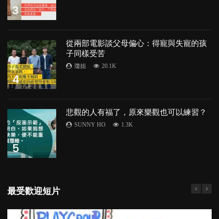
3
從兩部電影談父母偏心：得寵與失寵的孩
子同樣受苦
瓊姐
20.1K
4
悲觀的人有福了，原來樂觀也可以練習？
SUNNY HO
1.3K
5
最受歡迎短片