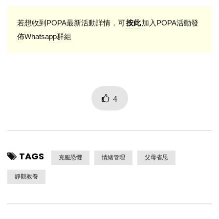
若想收到POPA最新活動詳情，可
加入POPA活動發
按此
佈Whatsapp群組
4
TAGS
克服恐懼
情緒管理
父母省思
靜觀教養