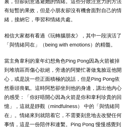
裏，但卻刻意逃避她的情緒。這些分散注意力的方法
有短暫的果效，但是小朋友卻沒有機會面對自己的情
緒，接納它，學習和情緒共處。
相信大家都有看過《玩轉腦朋友》，其中一段演活了
「與情緒同在」（being with emotions）的精髓。
當主角韋利的童年幻想角色Ping Pong因為火箭被掉
到堆填區而傷心欲絕，旁邊的阿樂忙著做鬼臉逗他開
心，或是說一些正面積極的說話，但是Ping Pong依
然垂頭喪氣。這時阿愁卻坐到他的身邊，講出他內心
的感受：「你好唔開心因為火箭是你和韋利珍貴的回
憶」，這就是靜觀（mindfulness） 中的「與情緒同
在」。情緒來到就陪着它，不需要刻意地去改變任何
事情，這是一份陪伴和連繫。Ping Pong 慢慢感覺到