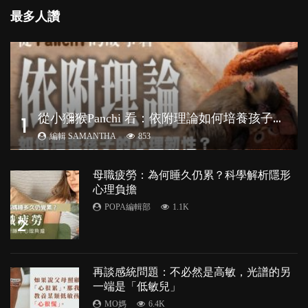
最多人讚
從
小獼猴Panchi 看：依附理論如何培養孩子心理韌性？
1
編輯 SAMANTHA
853
母職疲勞：為何睡久仍累？科學解析隱形
心理負擔
POPA編輯部
1.1K
2
再談感統問題：不必然是高敏，光譜的另
一端是「低敏兒」
MO媽
6.4K