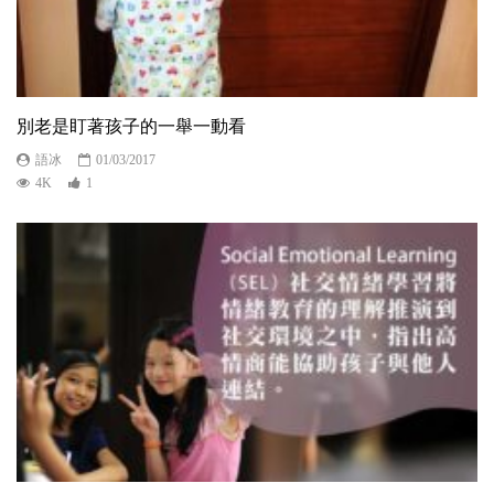
別老是盯著孩子的一舉一動看
語冰
01/03/2017
4K
1