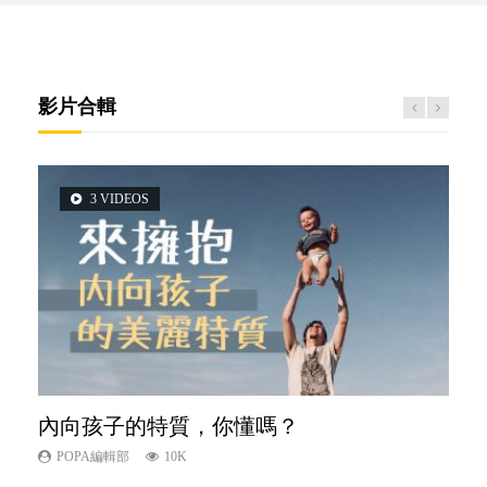
影片合輯
3 VIDEOS
5 VIDEOS
2 VIDEOS
6 VIDEOS
14 VIDEOS
內向孩子的特質，你懂嗎？
夫妻必看！經營婚姻，沒捷徑
想孩子學好外語，點做好？
愛孩子也別忘了愛自己，父母如何關顧自
新手父母不用怕
己的身心靈？
POPA編輯部
POPA編輯部
POPA編輯部
POPA編輯部
10K
22.9K
9.9K
16.3K
POPA編輯部
14.8K