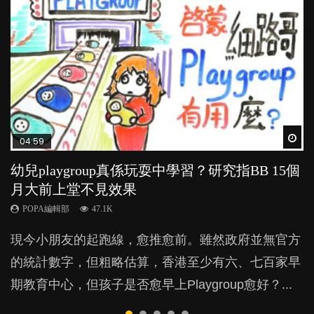
Wat
Wat
Wat
Wat
Wat
04:59
03:39
03:02
04:06
03:41
幼兒playgroup真係玩耍中學習？研究指BB 15個
幼稚園遊戲課 如何刺激幼兒自發學習取代獎勵
老公患產後憂鬱症對BB的影響
全職好？在職好？｜全職媽媽與在職媽媽的壓
BB口腔期乜都放入口，父母該制止還是放手？
月大前上堂不見效果
與懲罰？
力與價值
POPA編輯部
POPA編輯部
15.9K
25.5K
POPA編輯部
POPA編輯部
POPA編輯部
47.1K
33.1K
25.8K
BB出生後，不止媽媽，爸爸也有機會患上產後抑
BB最喜歡隨手拿起什麼都放入口中，有人說一旦養
現今小朋友的起跑線，愈推愈前。雖然政府並無官方
由美國學者所創的 tools of the mind 課程，學生以遊
許多媽媽心底可能都有一刻掙扎過：究竟全職好，還
鬱，影響日常生活，嚴重的甚至會有自殺，或傷害小
成吮手指的習慣，大個就很難戒，但原來一刀切阻止
的統計數字，但粗略估算，香港至少有六、七百家早
戲方式學習，學術能力和自制能力亦明顯比其他小朋
是在職好。雖說每個家庭都有自己的獨特狀況和考慮
朋友的念頭。但為何爸爸患上產後抑鬱往往難以察
他們放東西入口，隨時會影響孩子的身心發展？...
期教育中心，但孩子是否愈早上Playgroup愈好？...
友優勝，到底這課程有何特別之處？...
因素，但原來全職和在職媽媽所養育的子女其實都各
覺？...
有擅長。...