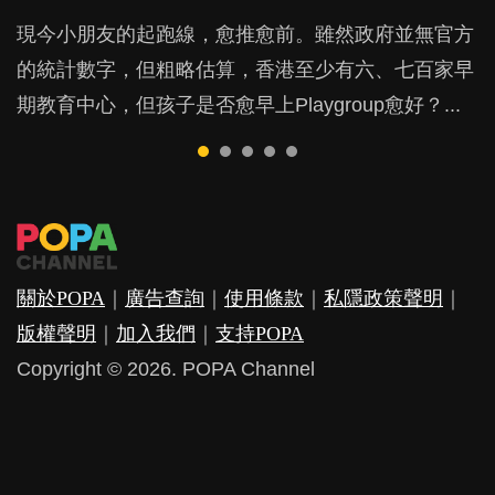
BB出生後，不止媽媽，爸爸也有機會患上產後抑
現今小朋友的起跑線，愈推愈前。雖然政府並無官方
由美國學者所創的 tools of the mind 課程，學生以遊
許多媽媽心底可能都有一刻掙扎過：究竟全職好，還
父母日夜無間、身心俱疲地照顧BB，如何做到正向
鬱，影響日常生活，嚴重的甚至會有自殺，或傷害小
的統計數字，但粗略估算，香港至少有六、七百家早
戲方式學習，學術能力和自制能力亦明顯比其他小朋
是在職好。雖說每個家庭都有自己的獨特狀況和考慮
教養？部份父母更會為了小朋友放棄自己的嗜好、減
朋友的念頭。但為何爸爸患上產後抑鬱往往難以察
期教育中心，但孩子是否愈早上Playgroup愈好？...
友優勝，到底這課程有何特別之處？...
因素，但原來全職和在職媽媽所養育的子女其實都各
少出席朋友聚會等等，你以為會換來美好的親子關
覺？...
有擅長。...
係，有助小朋友成長，但原來父母身心虛耗對孩子的
成長可能有意想不到的影響！...
關於POPA
｜
廣告查詢
｜
使用條款
｜
私隱政策聲明
｜
版權聲明
｜
加入我們
｜
支持POPA
Copyright © 2026. POPA Channel