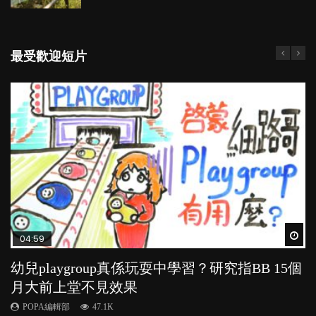
最受歡迎短片
Wat
Wat
Wat
Wat
Wat
04:59
03:39
03:02
04:06
04:18
幼兒playgroup真係玩耍中學習？研究指BB 15個
幼稚園遊戲課 如何刺激幼兒自發學習取代獎勵
老公患產後憂鬱症對BB的影響
全職好？在職好？｜全職媽媽與在職媽媽的壓
凡事以BB為中心，就係好爸媽？｜別忽視父母
月大前上堂不見效果
與懲罰？
力與價值
的身心虛耗
POPA編輯部
15.9K
POPA編輯部
POPA編輯部
POPA編輯部
POPA編輯部
47.1K
33.1K
25.8K
31.5K