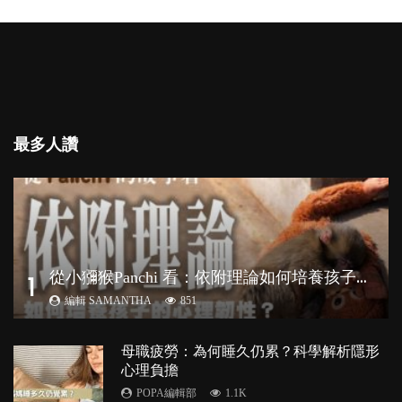
最多人讚
從
小獼猴Panchi 看：依附理論如何培養孩子心理韌性？
1
編輯 SAMANTHA
851
母職疲勞：為何睡久仍累？科學解析隱形
心理負擔
POPA編輯部
1.1K