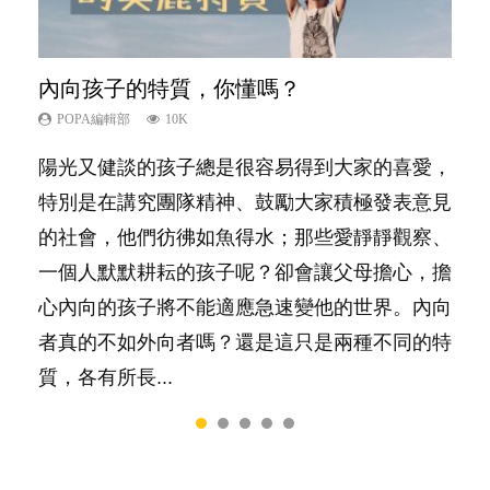
內向孩子的特質，你懂嗎？
想孩子學好外語，點做好？
夫妻必看！經營婚姻，沒捷徑
孩子能力天注定？
愛孩子也別忘了愛自己，父母如何關顧自
己的身心靈？
POPA編輯部
POPA編輯部
POPA編輯部
POPA編輯部
10K
9.9K
22.9K
7.9K
POPA編輯部
14.8K
陽光又健談的孩子總是很容易得到大家的喜愛，
有人話學多種語言越早開始越好，有人卻說一時
你是不是也曾經以為只要跟相愛的人結婚，就自
很多父母都希望孩子係個「叻仔叻女」，學業別
照顧孩子衣食住行、陪同兒女應對功課測驗，還
特別是在講究團隊精神、鼓勵大家積極發表意見
間太多語言，會令孩子感到混淆，到底誰是誰
然能走到白頭，但生了孩子卻發現事情不如你所
太差，日常自理井井有條。這樣的孩子是萬中無
要陪玩製造親子時間，尚要處理家中雜項要
的社會，他們彷彿如魚得水；那些愛靜靜觀察、
非？聽聽專家怎樣說，解開語言學習的迷思～...
料？ 經營婚姻，不如我們想像的簡單，卻也不
一，還是魚與熊掌，不能兼得？...
務……當父母的，有千百個任務要做。可惜，有
一個人默默耕耘的孩子呢？卻會讓父母擔心，擔
是大家說得那麼難。一起來認識婚姻的真相！...
一樣重要至極的，總被遺漏——關注自己的情緒
心內向的孩子將不能適應急速變他的世界。內向
和心理健康。...
者真的不如外向者嗎？還是這只是兩種不同的特
質，各有所長...