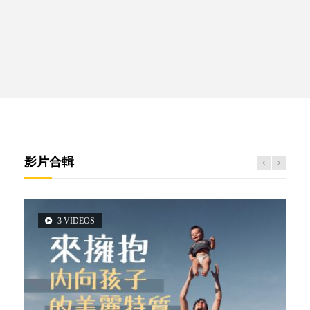
影片合輯
3 VIDEOS
2 VIDEOS
5 VIDEOS
6 VIDEOS
6 VIDEOS