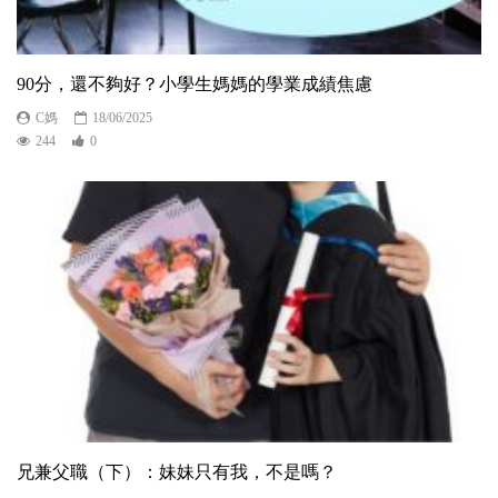
90分，還不夠好？小學生媽媽的學業成績焦慮
C媽
18/06/2025
244
0
兄兼父職（下）：妹妹只有我，不是嗎？