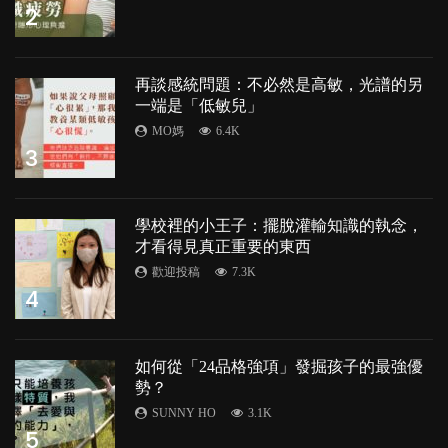
2
再談感統問題：不必然是高敏，光譜的另
一端是「低敏兒」
MO媽
6.4K
3
學校裡的小王子：擺脫灌輸知識的執念，
才看得見真正重要的東西
歡迎投稿
7.3K
4
如何從「24品格強項」發掘孩子的最強優
勢？
SUNNY HO
3.1K
5