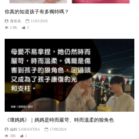
你真的知道孩子有多獨特嗎？
傑爸爸
11/01/2018
2.8K
2
《壞媽媽》｜媽媽是時而嚴苛、時而溫柔的狠角色
編輯 SAMANTHA
17/09/2024
386
1