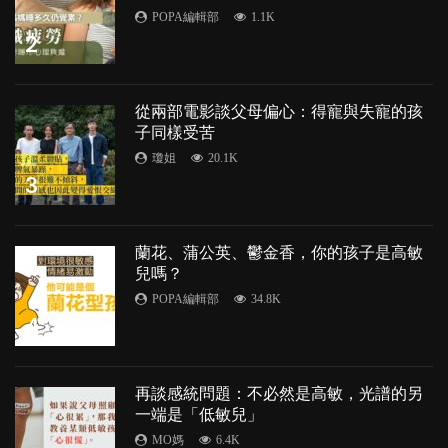
POPA編輯部
1.1K
2
從兩部電影談父母偏心：得寵與失寵的孩
子同樣受苦
瓊姐
20.1K
3
蘭花、蒲公英、鬱金香，你的孩子是高敏
兒嗎？
POPA編輯部
34.8K
4
再談感統問題：不必然是高敏，光譜的另
一端是「低敏兒」
MO媽
6.4K