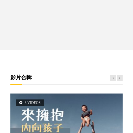
影片合輯
3 VIDEOS
6 VIDEOS
5 VIDEOS
14 VIDEOS
2 VIDEOS