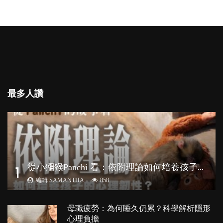
最多人讚
從
小獼猴Panchi 看：依附理論如何培養孩子心理韌性？
1
編輯 SAMANTHA
858
母職疲勞：為何睡久仍累？科學解析隱形
心理負擔