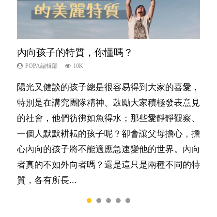
內向孩子的特質，你懂嗎？
愛孩子也別忘了愛自己，父母如何關顧自
夫妻必看！經營婚姻，沒捷徑
新手父母不用怕
想孩子學好外語，點做好？
己的身心靈？
POPA編輯部
POPA編輯部
POPA編輯部
POPA編輯部
10K
22.9K
16.3K
9.9K
POPA編輯部
14.8K
陽光又健談的孩子總是很容易得到大家的喜愛，
你是不是也曾經以為只要跟相愛的人結婚，就自
相信許多人初為人父母，由懷孕開始到孩子呱呱
有人話學多種語言越早開始越好，有人卻說一時
照顧孩子衣食住行、陪同兒女應對功課測驗，還
特別是在講究團隊精神、鼓勵大家積極發表意見
然能走到白頭，但生了孩子卻發現事情不如你所
落地，心中都有數之不盡的問題～這裡一次過集
間太多語言，會令孩子感到混淆，到底誰是誰
要陪玩製造親子時間，尚要處理家中雜項要
的社會，他們彷彿如魚得水；那些愛靜靜觀察、
料？ 經營婚姻，不如我們想像的簡單，卻也不
合我們以往製作過的相關短片。 這段路讓我們
非？聽聽專家怎樣說，解開語言學習的迷思～...
務……當父母的，有千百個任務要做。可惜，有
一個人默默耕耘的孩子呢？卻會讓父母擔心，擔
是大家說得那麼難。一起來認識婚姻的真相！...
跟你同行～...
一樣重要至極的，總被遺漏——關注自己的情緒
心內向的孩子將不能適應急速變他的世界。內向
和心理健康。...
者真的不如外向者嗎？還是這只是兩種不同的特
質，各有所長...