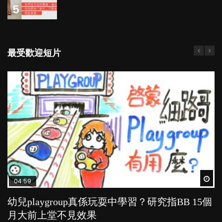
5
最受歡迎短片
Wat
Wat
Wat
Wat
Wat
04:59
03:39
03:02
04:06
03:41
幼兒playgroup真係玩耍中學習？研究指BB 15個
幼稚園遊戲課 如何刺激幼兒自發學習取代獎勵
老公患產後憂鬱症對BB的影響
全職好？在職好？｜全職媽媽與在職媽媽的壓
BB口腔期乜都放入口，父母該制止還是放手？
月大前上堂不見效果
與懲罰？
力與價值
POPA編輯部
POPA編輯部
15.9K
25.5K