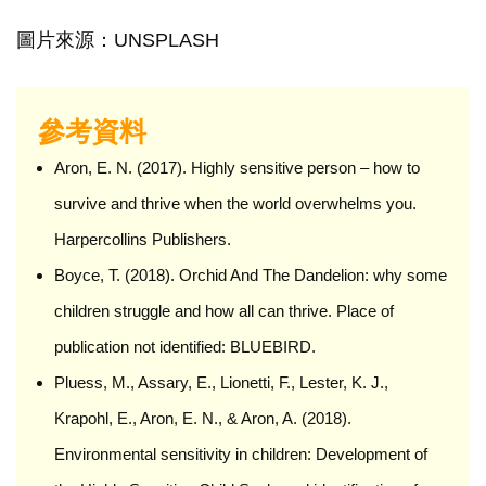
圖片來源：UNSPLASH
參考資料
Aron, E. N. (2017). Highly sensitive person – how to
survive and thrive when the world overwhelms you.
Harpercollins Publishers.
Boyce, T. (2018). Orchid And The Dandelion: why some
children struggle and how all can thrive. Place of
publication not identified: BLUEBIRD.
Pluess, M., Assary, E., Lionetti, F., Lester, K. J.,
Krapohl, E., Aron, E. N., & Aron, A. (2018).
Environmental sensitivity in children: Development of