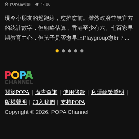
POPA編輯部
POPA編輯部
POPA編輯部
47.1K
33.1K
25.8K
BB出生後，不止媽媽，爸爸也有機會患上產後抑
BB最喜歡隨手拿起什麼都放入口中，有人說一旦養
現今小朋友的起跑線，愈推愈前。雖然政府並無官方
由美國學者所創的 tools of the mind 課程，學生以遊
許多媽媽心底可能都有一刻掙扎過：究竟全職好，還
鬱，影響日常生活，嚴重的甚至會有自殺，或傷害小
成吮手指的習慣，大個就很難戒，但原來一刀切阻止
的統計數字，但粗略估算，香港至少有六、七百家早
戲方式學習，學術能力和自制能力亦明顯比其他小朋
是在職好。雖說每個家庭都有自己的獨特狀況和考慮
朋友的念頭。但為何爸爸患上產後抑鬱往往難以察
他們放東西入口，隨時會影響孩子的身心發展？...
期教育中心，但孩子是否愈早上Playgroup愈好？...
友優勝，到底這課程有何特別之處？...
因素，但原來全職和在職媽媽所養育的子女其實都各
覺？...
有擅長。...
關於POPA
｜
廣告查詢
｜
使用條款
｜
私隱政策聲明
｜
版權聲明
｜
加入我們
｜
支持POPA
Copyright © 2026. POPA Channel