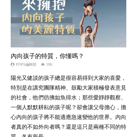
內向孩子的特質，你懂嗎？
夫妻必看！經營婚姻，沒捷徑
想孩子學好外語，點做好？
孩子能力天注定？
愛孩子也別忘了愛自己，父母如何關顧自
己的身心靈？
POPA編輯部
POPA編輯部
POPA編輯部
POPA編輯部
10K
22.9K
9.9K
7.9K
POPA編輯部
14.8K
陽光又健談的孩子總是很容易得到大家的喜愛，
你是不是也曾經以為只要跟相愛的人結婚，就自
有人話學多種語言越早開始越好，有人卻說一時
很多父母都希望孩子係個「叻仔叻女」，學業別
照顧孩子衣食住行、陪同兒女應對功課測驗，還
特別是在講究團隊精神、鼓勵大家積極發表意見
然能走到白頭，但生了孩子卻發現事情不如你所
間太多語言，會令孩子感到混淆，到底誰是誰
太差，日常自理井井有條。這樣的孩子是萬中無
要陪玩製造親子時間，尚要處理家中雜項要
的社會，他們彷彿如魚得水；那些愛靜靜觀察、
料？ 經營婚姻，不如我們想像的簡單，卻也不
非？聽聽專家怎樣說，解開語言學習的迷思～...
一，還是魚與熊掌，不能兼得？...
務……當父母的，有千百個任務要做。可惜，有
一個人默默耕耘的孩子呢？卻會讓父母擔心，擔
是大家說得那麼難。一起來認識婚姻的真相！...
一樣重要至極的，總被遺漏——關注自己的情緒
心內向的孩子將不能適應急速變他的世界。內向
和心理健康。...
者真的不如外向者嗎？還是這只是兩種不同的特
質，各有所長...