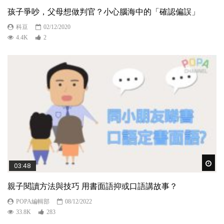
孩子爭吵，父母想做判官？小心腦海中的「確認偏誤」
科豆
02/12/2020
4.4K
2
Wat
03:48
親子閱讀方法與技巧 用書面語抑或口語講故事？
POPA編輯部
08/12/2022
33.8K
283