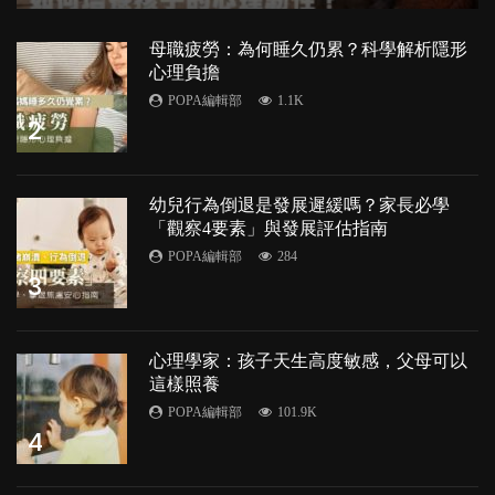
母職疲勞：為何睡久仍累？科學解析隱形
心理負擔
POPA編輯部
1.1K
2
幼兒行為倒退是發展遲緩嗎？家長必學
「觀察4要素」與發展評估指南
POPA編輯部
284
3
心理學家：孩子天生高度敏感，父母可以
這樣照養
POPA編輯部
101.9K
4