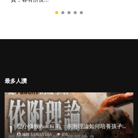
最多人讚
從
小獼猴Panchi 看：依附理論如何培養孩子心理韌性？
1
編輯 SAMANTHA
850