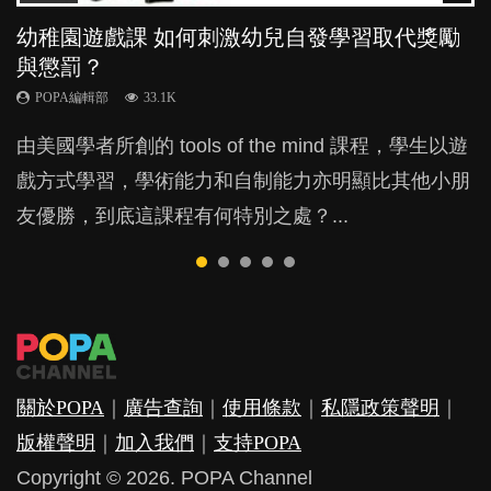
幼稚園遊戲課 如何刺激幼兒自發學習取代獎勵
幼兒playgroup真係玩耍中學習？研究指BB 15個
老公患產後憂鬱症對BB的影響
凡事以BB為中心，就係好爸媽？｜別忽視父母
全職好？在職好？｜全職媽媽與在職媽媽的壓
與懲罰？
月大前上堂不見效果
的身心虛耗
力與價值
POPA編輯部
15.9K
POPA編輯部
POPA編輯部
POPA編輯部
POPA編輯部
33.1K
47.1K
31.5K
25.8K
BB出生後，不止媽媽，爸爸也有機會患上產後抑
由美國學者所創的 tools of the mind 課程，學生以遊
現今小朋友的起跑線，愈推愈前。雖然政府並無官方
父母日夜無間、身心俱疲地照顧BB，如何做到正向
許多媽媽心底可能都有一刻掙扎過：究竟全職好，還
鬱，影響日常生活，嚴重的甚至會有自殺，或傷害小
戲方式學習，學術能力和自制能力亦明顯比其他小朋
的統計數字，但粗略估算，香港至少有六、七百家早
教養？部份父母更會為了小朋友放棄自己的嗜好、減
是在職好。雖說每個家庭都有自己的獨特狀況和考慮
朋友的念頭。但為何爸爸患上產後抑鬱往往難以察
友優勝，到底這課程有何特別之處？...
期教育中心，但孩子是否愈早上Playgroup愈好？...
少出席朋友聚會等等，你以為會換來美好的親子關
因素，但原來全職和在職媽媽所養育的子女其實都各
覺？...
係，有助小朋友成長，但原來父母身心虛耗對孩子的
有擅長。...
成長可能有意想不到的影響！...
關於POPA
｜
廣告查詢
｜
使用條款
｜
私隱政策聲明
｜
版權聲明
｜
加入我們
｜
支持POPA
Copyright © 2026. POPA Channel