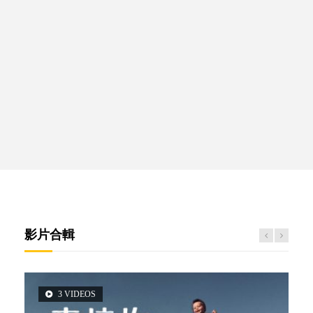
影片合輯
3 VIDEOS
5 VIDEOS
2 VIDEOS
6 VIDEOS
6 VIDEOS