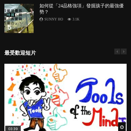
如何從「24品格強項」發掘孩子的最強優
勢？
SUNNY HO
3.1K
5
最受歡迎短片
Wat
Wat
Wat
Wat
Wat
03:39
04:59
03:02
04:18
04:06