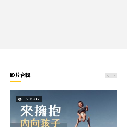
影片合輯
3 VIDEOS
5 VIDEOS
2 VIDEOS
14 VIDEOS
6 VIDEOS