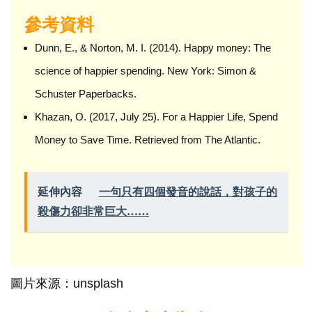
參考資料
Dunn, E., & Norton, M. I. (2014). Happy money: The
science of happier spending. New York: Simon &
Schuster Paperbacks.
Khazan, O. (2017, July 25). For a Happier Life, Spend
Money to Save Time. Retrieved from The Atlantic.
延伸內容
一句只有四個發音的說話，對孩子的
殺傷力卻非常巨大……
圖片來源：unsplash