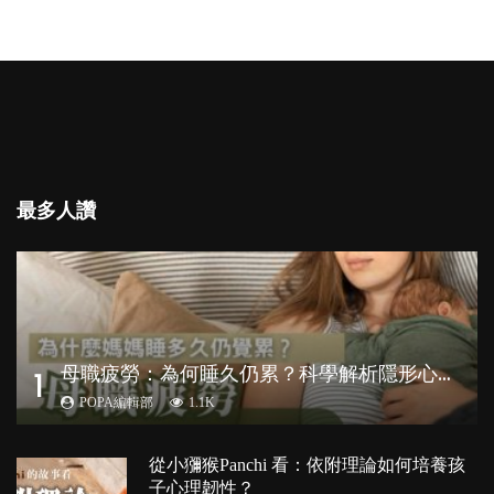
最多人讚
母
職疲勞：為何睡久仍累？科學解析隱形心理負擔
1
POPA編輯部
1.1K
從小獼猴Panchi 看：依附理論如何培養孩
子心理韌性？