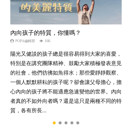
內向孩子的特質，你懂嗎？
夫妻必看！經營婚姻，沒捷徑
想孩子學好外語，點做好？
新手父母不用怕
孩子能力天注定？
POPA編輯部
POPA編輯部
POPA編輯部
POPA編輯部
POPA編輯部
10K
22.9K
9.9K
16.3K
7.9K
陽光又健談的孩子總是很容易得到大家的喜愛，
你是不是也曾經以為只要跟相愛的人結婚，就自
有人話學多種語言越早開始越好，有人卻說一時
相信許多人初為人父母，由懷孕開始到孩子呱呱
很多父母都希望孩子係個「叻仔叻女」，學業別
特別是在講究團隊精神、鼓勵大家積極發表意見
然能走到白頭，但生了孩子卻發現事情不如你所
間太多語言，會令孩子感到混淆，到底誰是誰
落地，心中都有數之不盡的問題～這裡一次過集
太差，日常自理井井有條。這樣的孩子是萬中無
的社會，他們彷彿如魚得水；那些愛靜靜觀察、
料？ 經營婚姻，不如我們想像的簡單，卻也不
非？聽聽專家怎樣說，解開語言學習的迷思～...
合我們以往製作過的相關短片。 這段路讓我們
一，還是魚與熊掌，不能兼得？...
一個人默默耕耘的孩子呢？卻會讓父母擔心，擔
是大家說得那麼難。一起來認識婚姻的真相！...
跟你同行～...
心內向的孩子將不能適應急速變他的世界。內向
者真的不如外向者嗎？還是這只是兩種不同的特
質，各有所長...