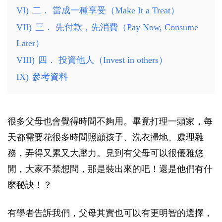
VI)
二． 當成一種享受（Make It a Treat）
VII)
三． 先付款，先消費（Pay Now, Consume
Later）
VIII)
四． 投資他人（Invest in others）
IX)
參考資料
很多父母也會覺得時間不夠用。畢竟打理一頭家，每
天都需要花很多時間照顧孩子、洗衣掃地、處理雜
務，弄得又累又大壓力。見到有父母可以很優雅悠
閒，大家不禁想問，那是裝出來的吧！還是他們有什
麼秘訣！？
有學者告訴我們，父母其實也可以有更明智的選擇，