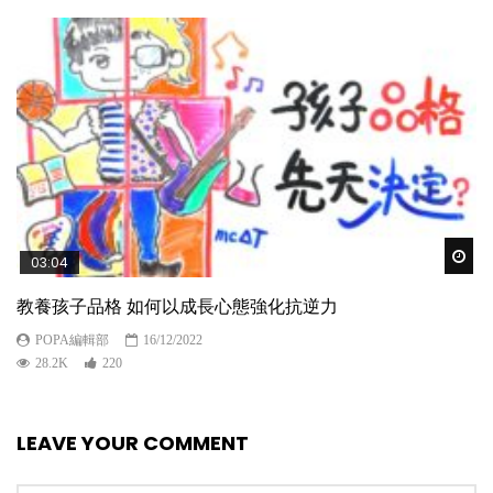
Wat
03:04
教養孩子品格 如何以成長心態強化抗逆力
POPA編輯部
16/12/2022
28.2K
220
LEAVE YOUR COMMENT