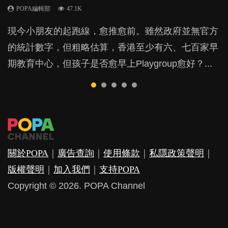
POPA編輯部
POPA編輯部
POPA編輯部
47.1K
33.1K
25.8K
BB出生後，不止媽媽，爸爸也有機會患上產後抑
BB最喜歡隨手拿起什麼都放入口中，有人說一旦養
現今小朋友的起跑線，愈推愈前。雖然政府並無官方
由美國學者所創的 tools of the mind 課程，學生以遊
許多媽媽心底可能都有一刻掙扎過：究竟全職好，還
鬱，影響日常生活，嚴重的甚至會有自殺，或傷害小
成吮手指的習慣，大個就很難戒，但原來一刀切阻止
的統計數字，但粗略估算，香港至少有六、七百家早
戲方式學習，學術能力和自制能力亦明顯比其他小朋
是在職好。雖說每個家庭都有自己的獨特狀況和考慮
朋友的念頭。但為何爸爸患上產後抑鬱往往難以察
他們放東西入口，隨時會影響孩子的身心發展？...
期教育中心，但孩子是否愈早上Playgroup愈好？...
友優勝，到底這課程有何特別之處？...
因素，但原來全職和在職媽媽所養育的子女其實都各
覺？...
有擅長。...
關於POPA
｜
廣告查詢
｜
使用條款
｜
私隱政策聲明
｜
版權聲明
｜
加入我們
｜
支持POPA
Copyright © 2026. POPA Channel