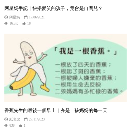
阿星媽手記｜快樂愛笑的孩子，竟會是自閉兒？
阿星媽
17/06/2021
16.3K
18
香蕉先生的最後一個早上｜亦是二孩媽媽的每一天
紙老虎
27/11/2023
838
1