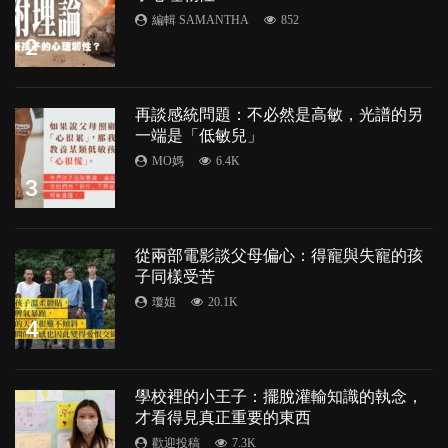
編輯 SAMANTHA
852
2
再談感統問題：不必然是高敏，光譜的另
一端是「低敏兒」
MO媽
6.4K
3
從兩部電影談父母偏心：得寵與失寵的孩
子同樣受苦
瓊姐
20.1K
4
學校裡的小王子：擺脫灌輸知識的執念，
才看得見真正重要的東西
歡迎投稿
7.3K