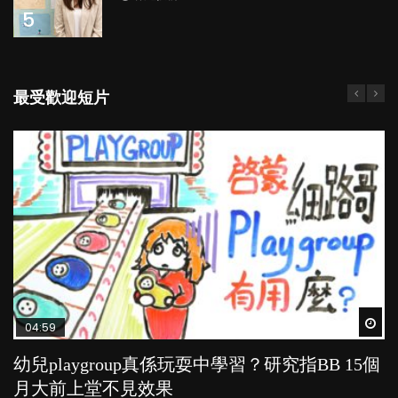
5
最受歡迎短片
Wat
Wat
Wat
Wat
Wat
04:59
03:39
03:02
04:06
03:41
幼兒playgroup真係玩耍中學習？研究指BB 15個
幼稚園遊戲課 如何刺激幼兒自發學習取代獎勵
老公患產後憂鬱症對BB的影響
全職好？在職好？｜全職媽媽與在職媽媽的壓
BB口腔期乜都放入口，父母該制止還是放手？
月大前上堂不見效果
與懲罰？
力與價值
POPA編輯部
POPA編輯部
15.9K
25.5K