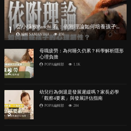
從
小獼猴Panchi 看：依附理論如何培養孩子心理韌性？
1
編輯 SAMANTHA
850
母職疲勞：為何睡久仍累？科學解析隱形
心理負擔
POPA編輯部
1.1K
2
幼兒行為倒退是發展遲緩嗎？家長必學
「觀察4要素」與發展評估指南
POPA編輯部
284
3