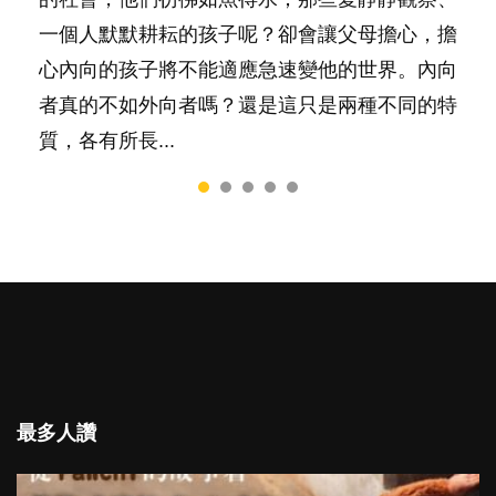
務……當父母的，有千百個任務要做。可惜，有
一個人默默耕耘的孩子呢？卻會讓父母擔心，擔
是大家說得那麼難。一起來認識婚姻的真相！...
一樣重要至極的，總被遺漏——關注自己的情緒
心內向的孩子將不能適應急速變他的世界。內向
和心理健康。...
者真的不如外向者嗎？還是這只是兩種不同的特
質，各有所長...
最多人讚