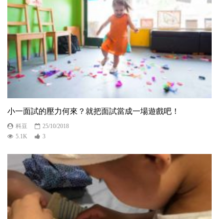
小一面試的壓力何來？就把面試當成一場遊戲吧！
科豆
25/10/2018
5.1K
3