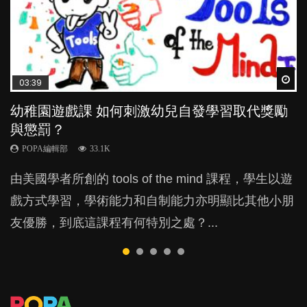
Wat
Wat
Wat
Wat
Wat
03:39
04:59
03:02
04:06
04:18
幼稚園遊戲課 如何刺激幼兒自發學習取代獎勵
幼兒playgroup真係玩耍中學習？研究指BB 15個
老公患產後憂鬱症對BB的影響
全職好？在職好？｜全職媽媽與在職媽媽的壓
凡事以BB為中心，就係好爸媽？｜別忽視父母
與懲罰？
月大前上堂不見效果
力與價值
的身心虛耗
POPA編輯部
15.9K
POPA編輯部
POPA編輯部
POPA編輯部
POPA編輯部
33.1K
47.1K
25.8K
31.5K
BB出生後，不止媽媽，爸爸也有機會患上產後抑
由美國學者所創的 tools of the mind 課程，學生以遊
現今小朋友的起跑線，愈推愈前。雖然政府並無官方
許多媽媽心底可能都有一刻掙扎過：究竟全職好，還
父母日夜無間、身心俱疲地照顧BB，如何做到正向
鬱，影響日常生活，嚴重的甚至會有自殺，或傷害小
戲方式學習，學術能力和自制能力亦明顯比其他小朋
的統計數字，但粗略估算，香港至少有六、七百家早
是在職好。雖說每個家庭都有自己的獨特狀況和考慮
教養？部份父母更會為了小朋友放棄自己的嗜好、減
朋友的念頭。但為何爸爸患上產後抑鬱往往難以察
友優勝，到底這課程有何特別之處？...
期教育中心，但孩子是否愈早上Playgroup愈好？...
因素，但原來全職和在職媽媽所養育的子女其實都各
少出席朋友聚會等等，你以為會換來美好的親子關
覺？...
有擅長。...
係，有助小朋友成長，但原來父母身心虛耗對孩子的
成長可能有意想不到的影響！...