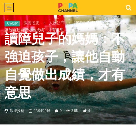
Home
教養省思
人物訪問
讀障兒子的媽媽：不強迫孩子，
人物訪問
讓他自動自覺做出成績，才有意思
讀障兒子的媽媽：不
強迫孩子，讓他自動
自覺做出成績，才有
意思
歡迎投稿
22/04/2016
0
3.8K
4