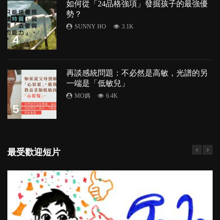
如何從「24品格強項」發掘孩子的最強優
勢？
SUNNY HO
3.1K
4
再談感統問題：不必然是高敏，光譜的另
一端是「低敏兒」
MO媽
6.4K
5
最受歡迎短片