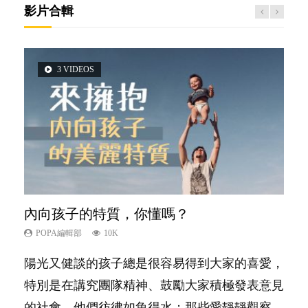
影片合輯
3 VIDEOS
5 VIDEOS
2 VIDEOS
6 VIDEOS
6 VIDEOS
內向孩子的特質，你懂嗎？
夫妻必看！經營婚姻，沒捷徑
想孩子學好外語，點做好？
孩子能力天注定？
愛孩子也別忘了愛自己，父母如何關顧自
己的身心靈？
POPA編輯部
POPA編輯部
POPA編輯部
POPA編輯部
10K
22.9K
9.9K
7.9K
POPA編輯部
14.8K
陽光又健談的孩子總是很容易得到大家的喜愛，
你是不是也曾經以為只要跟相愛的人結婚，就自
有人話學多種語言越早開始越好，有人卻說一時
很多父母都希望孩子係個「叻仔叻女」，學業別
照顧孩子衣食住行、陪同兒女應對功課測驗，還
特別是在講究團隊精神、鼓勵大家積極發表意見
然能走到白頭，但生了孩子卻發現事情不如你所
間太多語言，會令孩子感到混淆，到底誰是誰
太差，日常自理井井有條。這樣的孩子是萬中無
要陪玩製造親子時間，尚要處理家中雜項要
的社會，他們彷彿如魚得水；那些愛靜靜觀察、
料？ 經營婚姻，不如我們想像的簡單，卻也不
非？聽聽專家怎樣說，解開語言學習的迷思～...
一，還是魚與熊掌，不能兼得？...