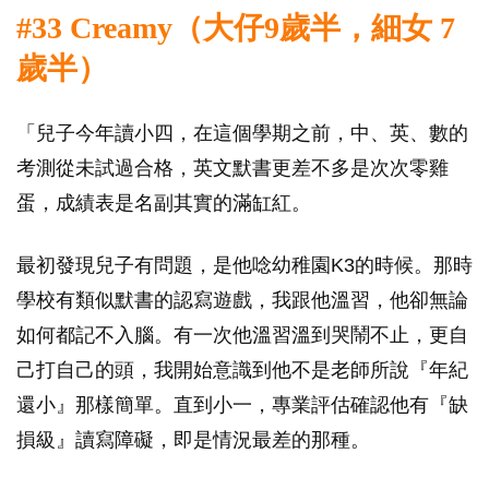
#33 Creamy（大仔9歲半，細女 7
歲半）
「兒子今年讀小四，在這個學期之前，中、英、數的
考測從未試過合格，英文默書更差不多是次次零雞
蛋，成績表是名副其實的滿缸紅。
最初發現兒子有問題，是他唸幼稚園K3的時候。那時
學校有類似默書的認寫遊戲，我跟他溫習，他卻無論
如何都記不入腦。有一次他溫習溫到哭鬧不止，更自
己打自己的頭，我開始意識到他不是老師所說『年紀
還小』那樣簡單。直到小一，專業評估確認他有『缺
損級』讀寫障礙，即是情況最差的那種。