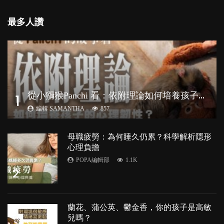
最多人讚
從
小獼猴Panchi 看：依附理論如何培養孩子心理韌性？
1
編輯 SAMANTHA
857
母職疲勞：為何睡久仍累？科學解析隱形
心理負擔
POPA編輯部
1.1K
2
蘭花、蒲公英、鬱金香，你的孩子是高敏
兒嗎？