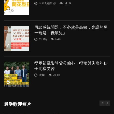
POPA編輯部
34.8K
3
再談感統問題：不必然是高敏，光譜的另
一端是「低敏兒」
MO媽
6.4K
4
從兩部電影談父母偏心：得寵與失寵的孩
子同樣受苦
瓊姐
20.1K
5
最受歡迎短片