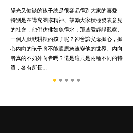
陽光又健談的孩子總是很容易得到大家的喜愛，
你是不是也曾經以為只要跟相愛的人結婚，就自
相信許多人初為人父母，由懷孕開始到孩子呱呱
有人話學多種語言越早開始越好，有人卻說一時
很多父母都希望孩子係個「叻仔叻女」，學業別
特別是在講究團隊精神、鼓勵大家積極發表意見
然能走到白頭，但生了孩子卻發現事情不如你所
落地，心中都有數之不盡的問題～這裡一次過集
間太多語言，會令孩子感到混淆，到底誰是誰
太差，日常自理井井有條。這樣的孩子是萬中無
的社會，他們彷彿如魚得水；那些愛靜靜觀察、
料？ 經營婚姻，不如我們想像的簡單，卻也不
合我們以往製作過的相關短片。 這段路讓我們
非？聽聽專家怎樣說，解開語言學習的迷思～...
一，還是魚與熊掌，不能兼得？...
一個人默默耕耘的孩子呢？卻會讓父母擔心，擔
是大家說得那麼難。一起來認識婚姻的真相！...
跟你同行～...
心內向的孩子將不能適應急速變他的世界。內向
者真的不如外向者嗎？還是這只是兩種不同的特
質，各有所長...