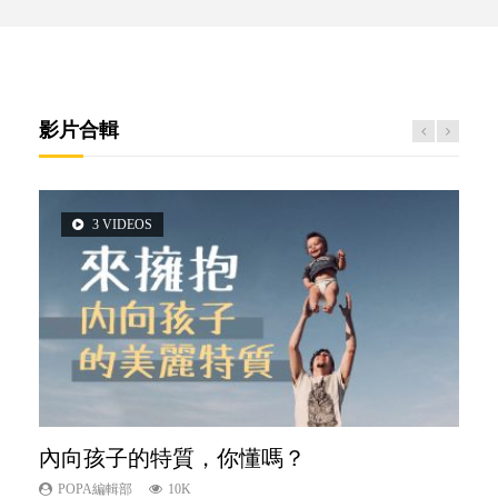
影片合輯
3 VIDEOS
5 VIDEOS
14 VIDEOS
2 VIDEOS
6 VIDEOS
內向孩子的特質，你懂嗎？
夫妻必看！經營婚姻，沒捷徑
新手父母不用怕
想孩子學好外語，點做好？
孩子能力天注定？
POPA編輯部
POPA編輯部
POPA編輯部
POPA編輯部
POPA編輯部
10K
22.9K
16.3K
9.9K
7.9K