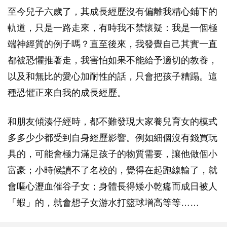
至今兒子六歲了，其成長經歷沒有偏離我精心鋪下的
軌道，只是一路走來，有時我不禁懷疑：我是一個極
端神經質的例子嗎？直至後來，我發覺自己其實一直
都被恐懼推著走，我害怕如果不能給予適切的教養，
以及和無比的愛心加耐性的話，只會把孩子糟蹋。這
種恐懼正來自我的成長經歷。
和朋友傾湊仔經時，都不難發現大家養兒育女的模式
多多少少都受到自身經歷影響。例如細個沒有錢買玩
具的，可能會極力滿足孩子的物質需要，讓他做個小
富豪；小時候讀不了名校的，覺得在起跑線輸了，就
會嘔心瀝血催谷子女；身體長得矮小乾癟而成日被人
「蝦」的，就會想子女游水打籃球增高等等……