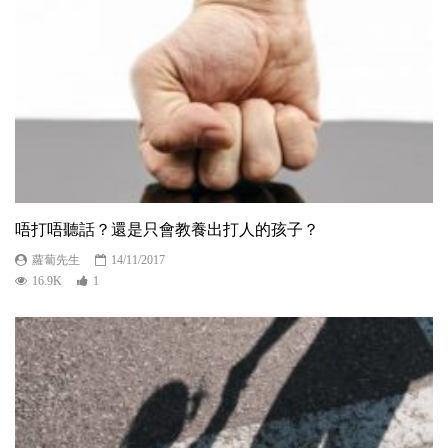
唔打唔聽話？還是只會教養出打人的孩子？
蘿蔔先生
14/11/2017
16.9K
1