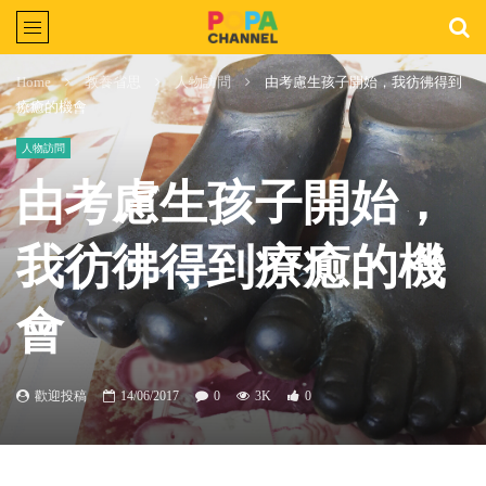
Home
教養省思
人物訪問
由考慮生孩子開始，我彷彿得到
療癒的機會
人物訪問
由考慮生孩子開始，
我彷彿得到療癒的機
會
歡迎投稿
14/06/2017
0
3K
0