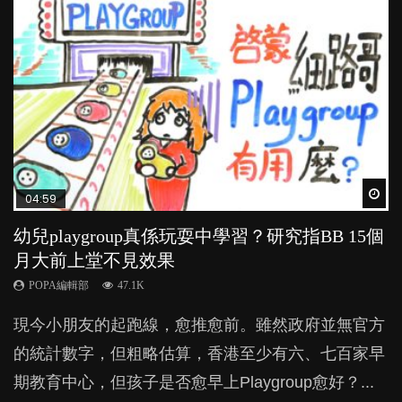
Wat
Wat
Wat
Wat
Wat
04:59
03:39
03:02
04:06
03:41
幼兒playgroup真係玩耍中學習？研究指BB 15個
幼稚園遊戲課 如何刺激幼兒自發學習取代獎勵
老公患產後憂鬱症對BB的影響
全職好？在職好？｜全職媽媽與在職媽媽的壓
BB口腔期乜都放入口，父母該制止還是放手？
月大前上堂不見效果
與懲罰？
力與價值
POPA編輯部
POPA編輯部
15.9K
25.5K
POPA編輯部
POPA編輯部
POPA編輯部
47.1K
33.1K
25.8K
BB出生後，不止媽媽，爸爸也有機會患上產後抑
BB最喜歡隨手拿起什麼都放入口中，有人說一旦養
現今小朋友的起跑線，愈推愈前。雖然政府並無官方
由美國學者所創的 tools of the mind 課程，學生以遊
許多媽媽心底可能都有一刻掙扎過：究竟全職好，還
鬱，影響日常生活，嚴重的甚至會有自殺，或傷害小
成吮手指的習慣，大個就很難戒，但原來一刀切阻止
的統計數字，但粗略估算，香港至少有六、七百家早
戲方式學習，學術能力和自制能力亦明顯比其他小朋
是在職好。雖說每個家庭都有自己的獨特狀況和考慮
朋友的念頭。但為何爸爸患上產後抑鬱往往難以察
他們放東西入口，隨時會影響孩子的身心發展？...
期教育中心，但孩子是否愈早上Playgroup愈好？...
友優勝，到底這課程有何特別之處？...
因素，但原來全職和在職媽媽所養育的子女其實都各
覺？...