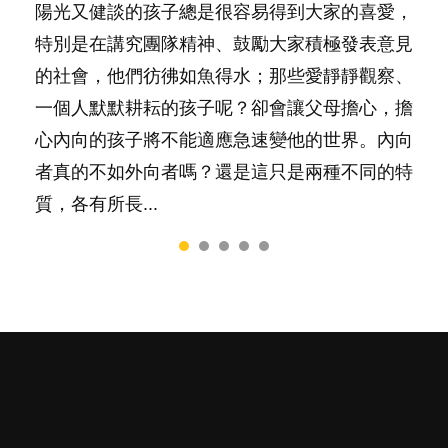
陽光又健談的孩子總是很容易得到大家的喜愛，
有人話學多種語言越早開始越好，有人卻說一時
你是不是也曾經以為只要跟相愛的人結婚，就自
很多父母都希望孩子係個「叻仔叻女」，學業別
照顧孩子衣食住行、陪同兒女應對功課測驗，還
特別是在講究團隊精神、鼓勵大家積極發表意見
間太多語言，會令孩子感到混淆，到底誰是誰
然能走到白頭，但生了孩子卻發現事情不如你所
太差，日常自理井井有條。這樣的孩子是萬中無
要陪玩製造親子時間，尚要處理家中雜項要
的社會，他們彷彿如魚得水；那些愛靜靜觀察、
非？聽聽專家怎樣說，解開語言學習的迷思～...
料？ 經營婚姻，不如我們想像的簡單，卻也不
一，還是魚與熊掌，不能兼得？...
務……當父母的，有千百個任務要做。可惜，有
一個人默默耕耘的孩子呢？卻會讓父母擔心，擔
是大家說得那麼難。一起來認識婚姻的真相！...
一樣重要至極的，總被遺漏——關注自己的情緒
心內向的孩子將不能適應急速變他的世界。內向
和心理健康。...
者真的不如外向者嗎？還是這只是兩種不同的特
質，各有所長...