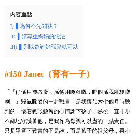
內容重點
I)
▌為何不先問我？
II)
▌請尊重媽媽的想法
III)
▌別以為討好孫兒就可以
#150 Janet（育有一子）
「『仔係用嚟教嘅，孫係用嚟縱嘅，呢個孫我縱梗㗎
喇。』殺氣騰騰的一封戰書，是我懷胎六七個月時聽
到的。懷着戰戰兢兢的心情誕下孩子，然後一直寸步
不離地守護著他，是我作為母親可以盡的一點責任。
只是畢竟下戰書的不是誰，而是孩子的祖父母，再小