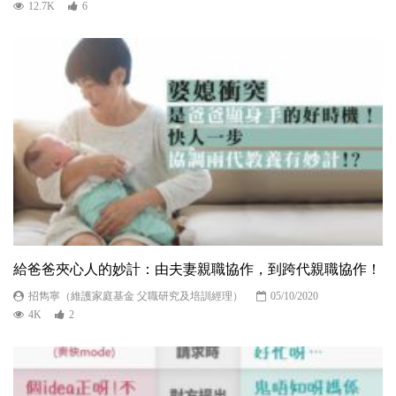
12.7K
6
給爸爸夾心人的妙計：由夫妻親職協作，到跨代親職協作！
招雋寧（維護家庭基金 父職研究及培訓經理）
05/10/2020
4K
2