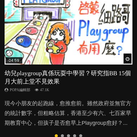
Wat
Wat
Wat
Wat
Wat
04:59
03:39
03:02
04:06
03:41
幼兒playgroup真係玩耍中學習？研究指BB 15個
幼稚園遊戲課 如何刺激幼兒自發學習取代獎勵
老公患產後憂鬱症對BB的影響
全職好？在職好？｜全職媽媽與在職媽媽的壓
BB口腔期乜都放入口，父母該制止還是放手？
月大前上堂不見效果
與懲罰？
力與價值
POPA編輯部
POPA編輯部
15.9K
25.5K
POPA編輯部
POPA編輯部
POPA編輯部
47.1K
33.1K
25.8K
BB出生後，不止媽媽，爸爸也有機會患上產後抑
BB最喜歡隨手拿起什麼都放入口中，有人說一旦養
現今小朋友的起跑線，愈推愈前。雖然政府並無官方
由美國學者所創的 tools of the mind 課程，學生以遊
許多媽媽心底可能都有一刻掙扎過：究竟全職好，還
鬱，影響日常生活，嚴重的甚至會有自殺，或傷害小
成吮手指的習慣，大個就很難戒，但原來一刀切阻止
的統計數字，但粗略估算，香港至少有六、七百家早
戲方式學習，學術能力和自制能力亦明顯比其他小朋
是在職好。雖說每個家庭都有自己的獨特狀況和考慮
朋友的念頭。但為何爸爸患上產後抑鬱往往難以察
他們放東西入口，隨時會影響孩子的身心發展？...
期教育中心，但孩子是否愈早上Playgroup愈好？...
友優勝，到底這課程有何特別之處？...
因素，但原來全職和在職媽媽所養育的子女其實都各
覺？...
有擅長。...