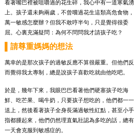
看著嘴巴裡被咀嚼過的花生碎，我心中有一道寒氣湧
上。孩子還未夠兩歲，不曾嚐過花生這類高危食物，
萬一敏感怎麼辦？但我不敢哼半句，只是覺得很委
屈。心裏充滿疑問：為何不問問我才請孩子吃？
▌請尊重媽媽的想法
萬幸的是那次孩子的過敏反應不算很嚴重。但他們反
而覺得我太專制，總是說孩子喜歡吃就由他吃吧。
於是，幾年下來，我眼巴巴看著他們硬塞孩子吃海
鮮、吃芒果、喝牛奶，只要孩子想吃的，他們都一一
送上，然後看著孩子全身長滿過敏性紅點，甚至小手
指都腫起來，他們仍然理直氣壯認為多吃的話，總有
一天會克服到敏感症的。