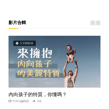
影片合輯
3 VIDEOS
2 VIDEOS
5 VIDEOS
6 VIDEOS
6 VIDEOS
內向孩子的特質，你懂嗎？
想孩子學好外語，點做好？
夫妻必看！經營婚姻，沒捷徑
孩子能力天注定？
愛孩子也別忘了愛自己，父母如何關顧自
己的身心靈？
POPA編輯部
POPA編輯部
POPA編輯部
POPA編輯部
10K
9.9K
22.9K
7.9K
POPA編輯部
14.8K