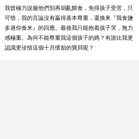
我曾極力說服他們別再胡亂餵食，免得孩子受苦，只
可惜，我的言論沒有贏得基本尊重，還換來『我食鹽
多過你食米』的回應。最後我只能抱着孩子哭，無力
感極重。為何不能尊重我這個孩子的媽？有誰比我更
認識更珍惜這個十月懷胎的寶貝呢？