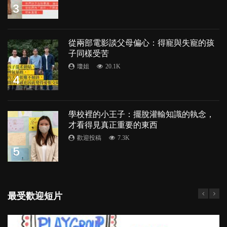
3
從兩部電影談父母偏心：得寵與失寵的孩
子同樣受苦
瓊姐
20.1K
4
學校裡的小王子：擺脫灌輸知識的執念，
才看得見真正重要的東西
歡迎投稿
7.3K
5
最受歡迎短片