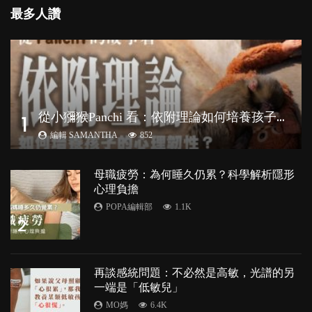
最多人讚
從
小獼猴Panchi 看：依附理論如何培養孩子心理韌性？
1
編輯 SAMANTHA
852
母職疲勞：為何睡久仍累？科學解析隱形
心理負擔
POPA編輯部
1.1K
2
再談感統問題：不必然是高敏，光譜的另
一端是「低敏兒」
MO媽
6.4K