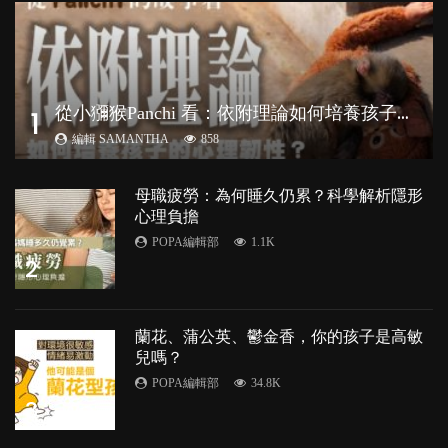
從
小獼猴Panchi 看：依附理論如何培養孩子心理韌性？
1
編輯 SAMANTHA
858
母職疲勞：為何睡久仍累？科學解析隱形
心理負擔
POPA編輯部
1.1K
2
蘭花、蒲公英、鬱金香，你的孩子是高敏
兒嗎？
POPA編輯部
34.8K
3