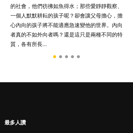
要陪玩製造親子時間，尚要處理家中雜項要
的社會，他們彷彿如魚得水；那些愛靜靜觀察、
料？ 經營婚姻，不如我們想像的簡單，卻也不
合我們以往製作過的相關短片。 這段路讓我們
非？聽聽專家怎樣說，解開語言學習的迷思～...
務……當父母的，有千百個任務要做。可惜，有
一個人默默耕耘的孩子呢？卻會讓父母擔心，擔
是大家說得那麼難。一起來認識婚姻的真相！...
跟你同行～...
一樣重要至極的，總被遺漏——關注自己的情緒
心內向的孩子將不能適應急速變他的世界。內向
和心理健康。...
者真的不如外向者嗎？還是這只是兩種不同的特
質，各有所長...
最多人讚