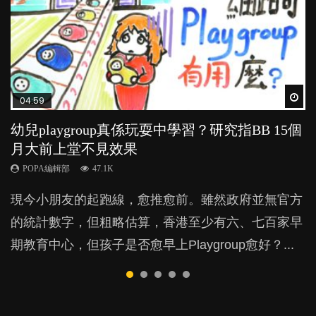
Wat
Wat
Wat
Wat
Wat
04:59
03:39
03:02
04:06
03:41
幼兒playgroup真係玩耍中學習？研究指BB 15個
幼稚園遊戲課 如何刺激幼兒自發學習取代獎勵
老公患產後憂鬱症對BB的影響
全職好？在職好？｜全職媽媽與在職媽媽的壓
BB口腔期乜都放入口，父母該制止還是放手？
月大前上堂不見效果
與懲罰？
力與價值
POPA編輯部
POPA編輯部
15.9K
25.5K
POPA編輯部
POPA編輯部
POPA編輯部
47.1K
33.1K
25.8K
BB出生後，不止媽媽，爸爸也有機會患上產後抑
BB最喜歡隨手拿起什麼都放入口中，有人說一旦養
現今小朋友的起跑線，愈推愈前。雖然政府並無官方
由美國學者所創的 tools of the mind 課程，學生以遊
許多媽媽心底可能都有一刻掙扎過：究竟全職好，還
鬱，影響日常生活，嚴重的甚至會有自殺，或傷害小
成吮手指的習慣，大個就很難戒，但原來一刀切阻止
的統計數字，但粗略估算，香港至少有六、七百家早
戲方式學習，學術能力和自制能力亦明顯比其他小朋
是在職好。雖說每個家庭都有自己的獨特狀況和考慮
朋友的念頭。但為何爸爸患上產後抑鬱往往難以察
他們放東西入口，隨時會影響孩子的身心發展？...
期教育中心，但孩子是否愈早上Playgroup愈好？...
友優勝，到底這課程有何特別之處？...
因素，但原來全職和在職媽媽所養育的子女其實都各
覺？...
有擅長。...