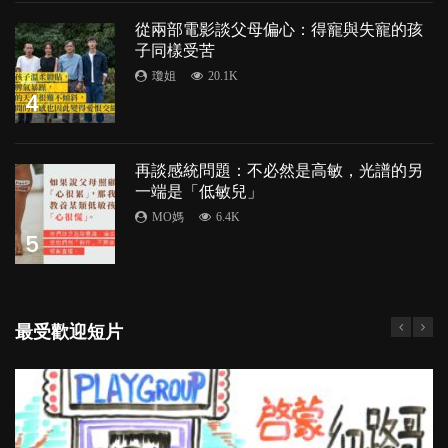
從兩部電影談父母偏心：得寵與失寵的孩
子同樣受苦
瓊姐
20.1K
4
再談感統問題：不必然是高敏，光譜的另
一端是「低敏兒」
MO媽
6.4K
5
最受歡迎短片