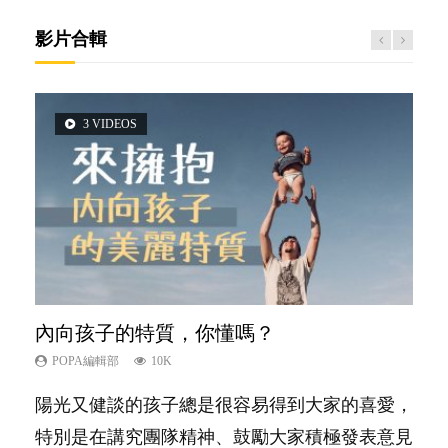
影片合輯
3 VIDEOS
5 VIDEOS
6 VIDEOS
14 VIDEOS
2 VIDEOS
內向孩子的特質，你懂嗎？
夫妻必看！經營婚姻，沒捷徑
愛孩子也別忘了愛自己，父母如何關顧自
新手父母不用怕
想孩子學好外語，點做好？
己的身心靈？
POPA編輯部
POPA編輯部
POPA編輯部
POPA編輯部
10K
22.9K
16.3K
9.9K
POPA編輯部
14.8K
陽光又健談的孩子總是很容易得到大家的喜愛，
你是不是也曾經以為只要跟相愛的人結婚，就自
相信許多人初為人父母，由懷孕開始到孩子呱呱
有人話學多種語言越早開始越好，有人卻說一時
照顧孩子衣食住行、陪同兒女應對功課測驗，還
特別是在講究團隊精神、鼓勵大家積極發表意見
然能走到白頭，但生了孩子卻發現事情不如你所
落地，心中都有數之不盡的問題～這裡一次過集
間太多語言，會令孩子感到混淆，到底誰是誰