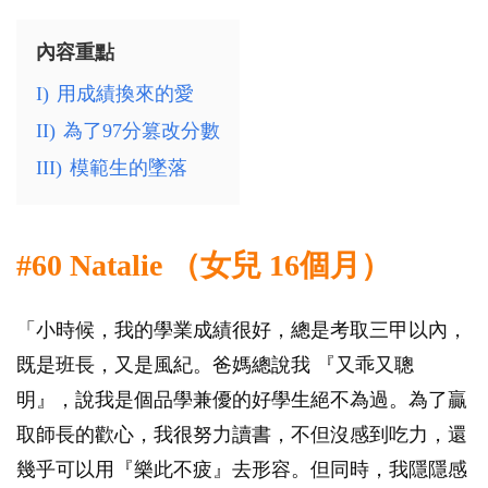
內容重點
I)
用成績換來的愛
II)
為了97分篡改分數
III)
模範生的墜落
#60 Natalie （女兒 16個月）
「小時候，我的學業成績很好，總是考取三甲以內，
既是班長，又是風紀。爸媽總說我 『又乖又聰
明』，說我是個品學兼優的好學生絕不為過。為了贏
取師長的歡心，我很努力讀書，不但沒感到吃力，還
幾乎可以用『樂此不疲』去形容。但同時，我隱隱感