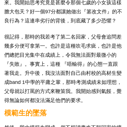
來。我開始思考究竟是甚麼令那個七歲的小女孩這樣
膽大包天？好一個97分都讓她做出『篡改文件』的不
良行為？這連串劣行的背後，到底藏了多少恐懼？
很記得，那時的我若考了第二名回家，父母會追問差
幾多分便可拿第一。也許是這種吹毛求疵，也許是他
們總把目光集中在成績上，令我無法面對最微小的
『失敗』。事實上，這種 『唔輸得』的心態一直跟
著我走。升中後，我沒法面對自己由村校的高材生變
成band 1中學的平庸之輩，那時考測成績未如理想，
父母就以打罵的方式來鞭策我。我開始感到氣餒，覺
得無論如何都沒法滿足他們的要求。
模範生的墜落