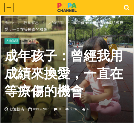
Home
教養省思
人物訪問
成年孩子：曾經我用成績來換
愛，一直在等療傷的機會
人物訪問
成年孩子
成年孩子：曾經我用
成績來換愛，一直在
等療傷的機會
歡迎投稿
09/12/2016
0
5.7K
4