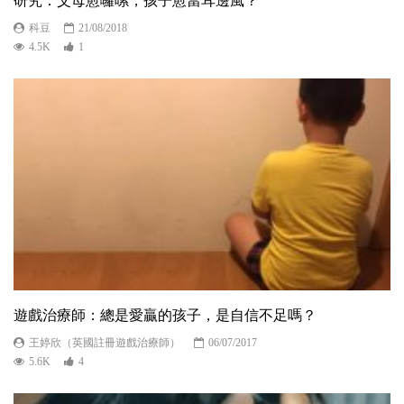
研究：父母愈囉嗦，孩子愈當耳邊風？
科豆
21/08/2018
4.5K
1
遊戲治療師：總是愛贏的孩子，是自信不足嗎？
王婷欣（英國註冊遊戲治療師）
06/07/2017
5.6K
4