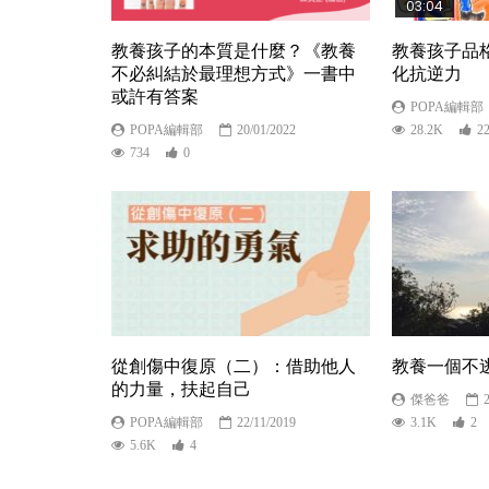
03:04
教養孩子的本質是什麼？《教養
教養孩子品
不必糾結於最理想方式》一書中
化抗逆力
或許有答案
POPA編輯部
POPA編輯部
20/01/2022
28.2K
2
734
0
從創傷中復原（二）：借助他人
教養一個不
的力量，扶起自己
傑爸爸
POPA編輯部
22/11/2019
3.1K
2
5.6K
4