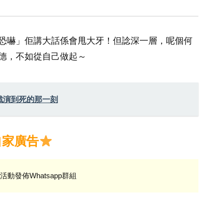
恐嚇」佢講大話係會甩大牙！但諗深一層，呢個何
德，不如從自己做起～
戲演到死的那一刻
自家廣告
活動發佈Whatsapp群組