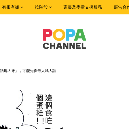
有根有據
按階段
家長及學童支援服務
廣告合
話甩大牙」，可能先係最大嘅大話