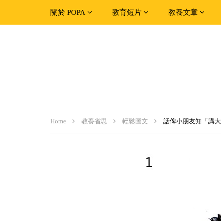
關於 POPA
教育短片
教養文章
Home
教養省思
輕鬆圖文
話俾小朋友知「講大