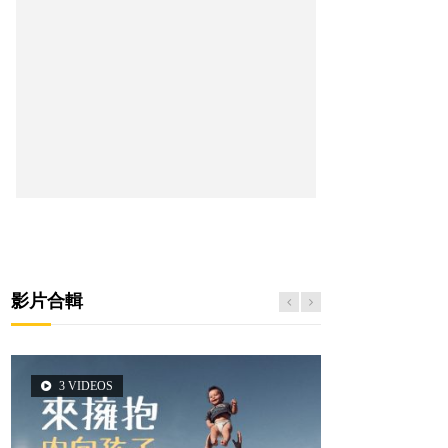
影片合輯
3 VIDEOS
6 VIDEOS
6 VIDEOS
5 VIDEOS
2 VIDEOS