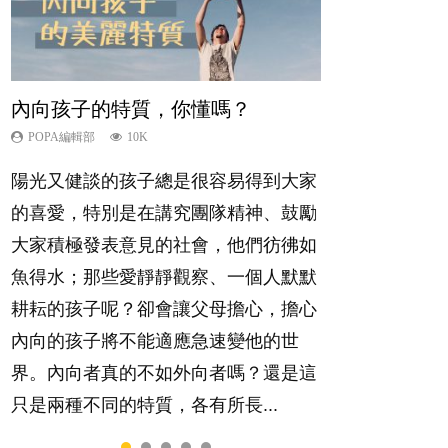
內向孩子的特質，你懂嗎？
孩子能力天注定？
愛孩子也別忘了愛自己，父母如何
夫妻必看！經營婚姻，沒捷徑
想孩子學好外語，點做好？
關顧自己的身心靈？
POPA編輯部
POPA編輯部
POPA編輯部
POPA編輯部
10K
7.9K
22.9K
9.9K
POPA編輯部
14.8K
陽光又健談的孩子總是很容易得到大家
很多父母都希望孩子係個「叻仔叻
你是不是也曾經以為只要跟相愛的人結
有人話學多種語言越早開始越好，有人
照顧孩子衣食住行、陪同兒女應對功課
的喜愛，特別是在講究團隊精神、鼓勵
女」，學業別太差，日常自理井井有
婚，就自然能走到白頭，但生了孩子卻
卻說一時間太多語言，會令孩子感到混
測驗，還要陪玩製造親子時間，尚要處
大家積極發表意見的社會，他們彷彿如
條。這樣的孩子是萬中無一，還是魚與
發現事情不如你所料？ 經營婚姻，不
淆，到底誰是誰非？聽聽專家怎樣說，
理家中雜項要務……當父母的，有千百
魚得水；那些愛靜靜觀察、一個人默默
熊掌，不能兼得？...
如我們想像的簡單，卻也不是大家說得
解開語言學習的迷思～...
個任務要做。可惜，有一樣重要至極
耕耘的孩子呢？卻會讓父母擔心，擔心
那麼難。一起來認識婚姻的真相！...
的，總被遺漏——關注自己的情緒和心
內向的孩子將不能適應急速變他的世
理健康。...
界。內向者真的不如外向者嗎？還是這
只是兩種不同的特質，各有所長...