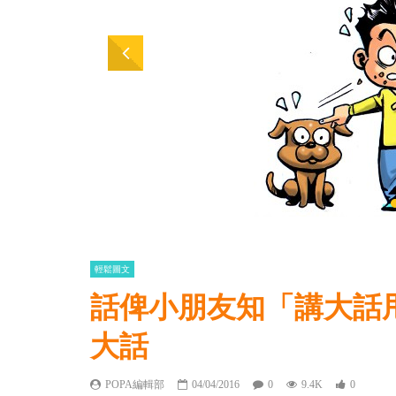
輕鬆圖文
話俾小朋友知「講大話
大話
POPA編輯部
04/04/2016
0
9.4K
0