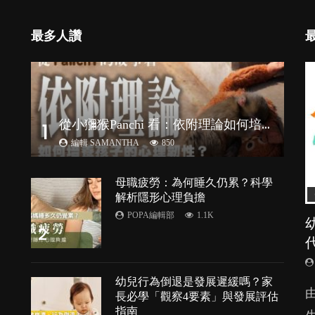
最多人讚
從
小獼猴Panchi 看：依附理論如何培養孩子心理韌性？
1
編輯 SAMANTHA
850
母職疲勞：為何睡久仍累？科學
解析隱形心理負擔
POPA編輯部
1.1K
2
幼兒行為倒退是發展遲緩嗎？家
由
長必學「觀察4要素」與發展評估
指南