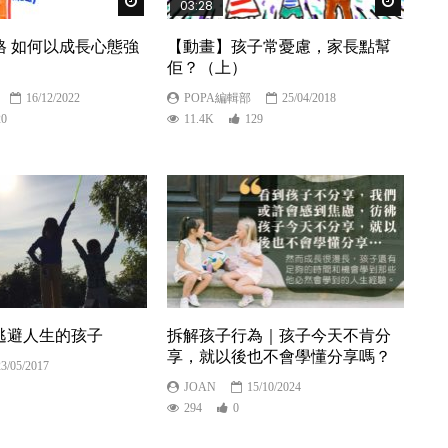
Watch Later
Watch Lat
03:28
格 如何以成長心態強
【動畫】孩子常憂慮，家長點幫
佢？（上）
16/12/2022
POPA編輯部
25/04/2018
20
11.4K
129
逃避人生的孩子
拆解孩子行為｜孩子今天不肯分
享，就以後也不會學懂分享嗎？
23/05/2017
JOAN
15/10/2024
294
0