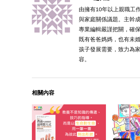
由擁有10年以上親職工
與家庭關係議題。主幹
專業編輯嚴謹把關，確
既有爸爸媽媽，也有未
孩子發展需要，致力為
容。
相關內容