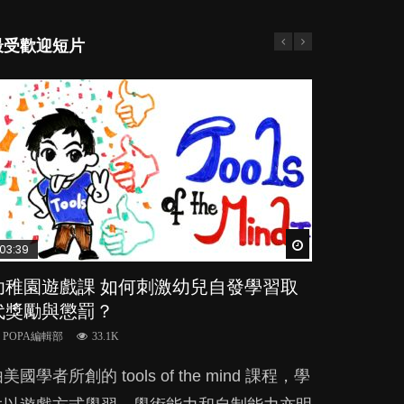
最受歡迎短片
Watch Later
Watch Later
Watch Later
Watch Later
Watch Later
03:39
03:02
04:59
04:06
03:41
幼稚園遊戲課 如何刺激幼兒自發學習取
老公患產後憂鬱症對BB的影響
幼兒playgroup真係玩耍中學習？研究指
全職好？在職好？｜全職媽媽與在職媽媽
BB口腔期乜都放入口，父母該制止還是
代獎勵與懲罰？
BB 15個月大前上堂不見效果
的壓力與價值
放手？
POPA編輯部
15.9K
POPA編輯部
POPA編輯部
POPA編輯部
POPA編輯部
33.1K
47.1K
25.8K
25.5K
BB出生後，不止媽媽，爸爸也有機會患上產
美國學者所創的 tools of the mind 課程，學
現今小朋友的起跑線，愈推愈前。雖然政府並
許多媽媽心底可能都有一刻掙扎過：究竟全職
BB最喜歡隨手拿起什麼都放入口中，有人說
後抑鬱，影響日常生活，嚴重的甚至會有自