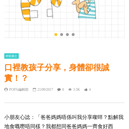
輕鬆圖文
口裡教孩子分享，身體卻很誠
實！？
POPA編輯部
21/09/2017
0
3.5K
4
小朋友心諗：「爸爸媽媽唔係叫我分享㗎咩？點解我
地食嘅嘢唔同樣？我都想同爸爸媽媽一齊食好西