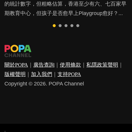
的統計數字，但粗略估算，香港至少有六、七百家早
戲方式學習，學術能力和自制能力亦明顯比其他小朋
是在職好。雖說每個家庭都有自己的獨特狀況和考慮
朋友的念頭。但為何爸爸患上產後抑鬱往往難以察
他們放東西入口，隨時會影響孩子的身心發展？...
期教育中心，但孩子是否愈早上Playgroup愈好？...
友優勝，到底這課程有何特別之處？...
因素，但原來全職和在職媽媽所養育的子女其實都各
覺？...
有擅長。...
關於POPA
｜
廣告查詢
｜
使用條款
｜
私隱政策聲明
｜
版權聲明
｜
加入我們
｜
支持POPA
Copyright © 2026. POPA Channel
-