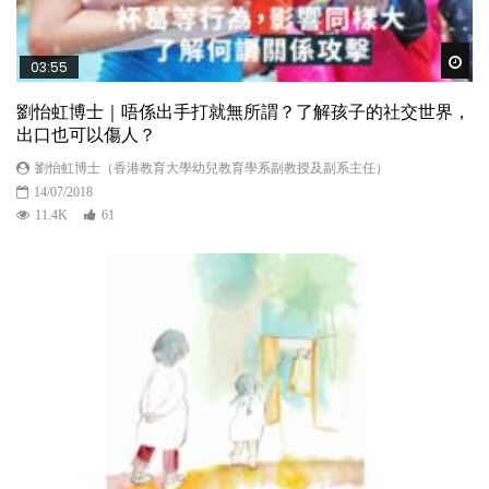
Wat
03:55
劉怡虹博士｜唔係出手打就無所謂？了解孩子的社交世界，
出口也可以傷人？
劉怡虹博士（香港教育大學幼兒教育學系副教授及副系主任）
14/07/2018
11.4K
61