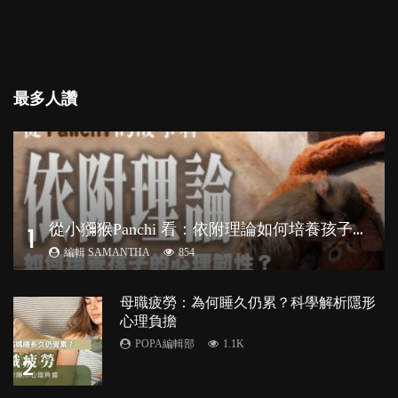
最多人讚
從
小獼猴Panchi 看：依附理論如何培養孩子心理韌性？
1
編輯 SAMANTHA
854
母職疲勞：為何睡久仍累？科學解析隱形
心理負擔
POPA編輯部
1.1K
2