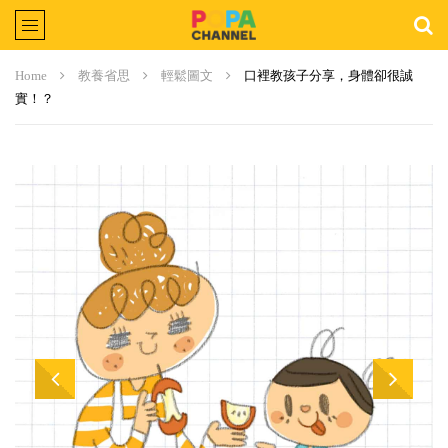
Home
教養省思
輕鬆圖文
口裡教孩子分享，身體卻很誠
實！？