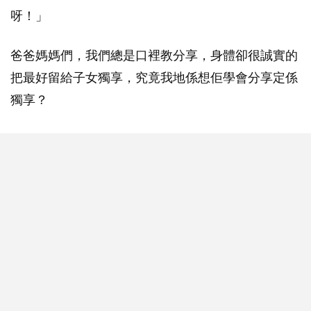
呀！」
爸爸媽媽們，我們總是口裡教分享，身體卻很誠實的
把最好留給子女獨享，究竟我地係想佢學會分享定係
獨享？