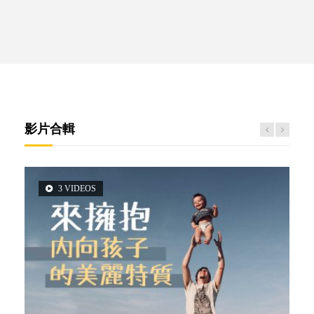
影片合輯
3 VIDEOS
5 VIDEOS
2 VIDEOS
6 VIDEOS
14 VIDEOS