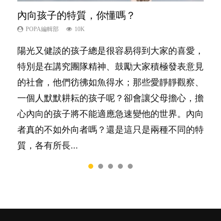
內向孩子的特質，你懂嗎？
夫妻必看！經營婚姻，沒捷徑
想孩子學好外語，點做好？
愛孩子也別忘了愛自己，父母如何關顧自
新手父母不用怕
己的身心靈？
POPA編輯部
POPA編輯部
POPA編輯部
POPA編輯部
10K
22.9K
9.9K
16.3K
POPA編輯部
14.8K
陽光又健談的孩子總是很容易得到大家的喜愛，
你是不是也曾經以為只要跟相愛的人結婚，就自
有人話學多種語言越早開始越好，有人卻說一時
相信許多人初為人父母，由懷孕開始到孩子呱呱
照顧孩子衣食住行、陪同兒女應對功課測驗，還
特別是在講究團隊精神、鼓勵大家積極發表意見
然能走到白頭，但生了孩子卻發現事情不如你所
間太多語言，會令孩子感到混淆，到底誰是誰
落地，心中都有數之不盡的問題～這裡一次過集
要陪玩製造親子時間，尚要處理家中雜項要
的社會，他們彷彿如魚得水；那些愛靜靜觀察、
料？ 經營婚姻，不如我們想像的簡單，卻也不
非？聽聽專家怎樣說，解開語言學習的迷思～...
合我們以往製作過的相關短片。 這段路讓我們
務……當父母的，有千百個任務要做。可惜，有
一個人默默耕耘的孩子呢？卻會讓父母擔心，擔
是大家說得那麼難。一起來認識婚姻的真相！...
跟你同行～...
一樣重要至極的，總被遺漏——關注自己的情緒
心內向的孩子將不能適應急速變他的世界。內向
和心理健康。...
者真的不如外向者嗎？還是這只是兩種不同的特
質，各有所長...