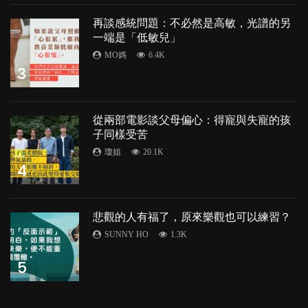
再談感統問題：不必然是高敏，光譜的另
一端是「低敏兒」
MO媽
6.4K
3
從兩部電影談父母偏心：得寵與失寵的孩
子同樣受苦
瓊姐
20.1K
4
悲觀的人有福了，原來樂觀也可以練習？
SUNNY HO
1.3K
5