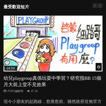
最受歡迎短片
Wat
Wat
Wat
Wat
Wat
04:59
03:39
03:02
04:06
03:41
幼兒playgroup真係玩耍中學習？研究指BB 15個
幼稚園遊戲課 如何刺激幼兒自發學習取代獎勵
老公患產後憂鬱症對BB的影響
全職好？在職好？｜全職媽媽與在職媽媽的壓
BB口腔期乜都放入口，父母該制止還是放手？
月大前上堂不見效果
與懲罰？
力與價值
POPA編輯部
POPA編輯部
15.9K
25.5K
POPA編輯部
POPA編輯部
POPA編輯部
47.1K
33.1K
25.8K
BB出生後，不止媽媽，爸爸也有機會患上產後抑
BB最喜歡隨手拿起什麼都放入口中，有人說一旦養
現今小朋友的起跑線，愈推愈前。雖然政府並無官方
由美國學者所創的 tools of the mind 課程，學生以遊
許多媽媽心底可能都有一刻掙扎過：究竟全職好，還
鬱，影響日常生活，嚴重的甚至會有自殺，或傷害小
成吮手指的習慣，大個就很難戒，但原來一刀切阻止