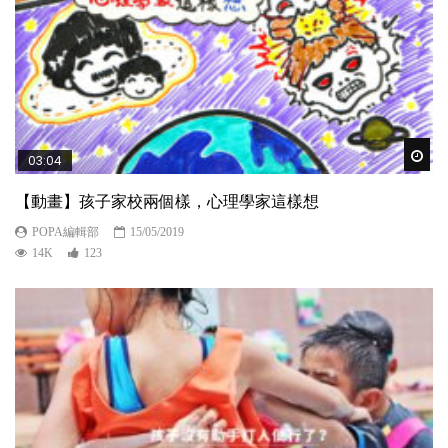
Wat
03:04
【動畫】孩子家校兩個樣，心理學家這樣想
POPA編輯部
15/05/2019
14K
123