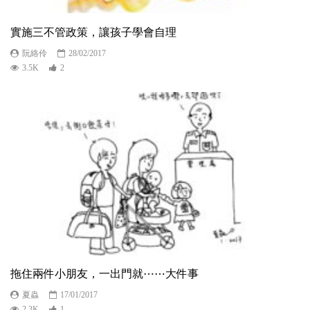
實施三不管政策，讓孩子學會自理
阮絡伶
28/02/2017
3.5K
2
拖住兩件小朋友，一出門就⋯⋯大件事
夏蟲
17/01/2017
2.3K
1