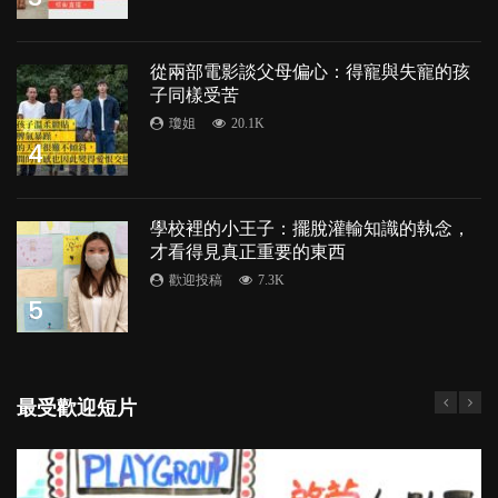
從兩部電影談父母偏心：得寵與失寵的孩
子同樣受苦
瓊姐
20.1K
4
學校裡的小王子：擺脫灌輸知識的執念，
才看得見真正重要的東西
歡迎投稿
7.3K
5
最受歡迎短片