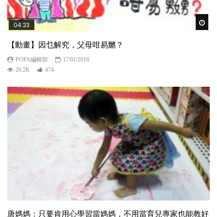
Wat
04:23
【動畫】因乜解究，父母咁易嬲？
POPA編輯部
17/01/2018
26.2K
474
唐媽媽：只要肯用心學習當媽媽，不用當育兒專家也能教好