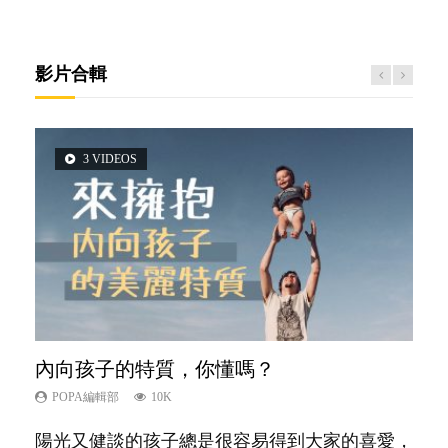
影片合輯
3 VIDEOS
5 VIDEOS
2 VIDEOS
14 VIDEOS
6 VIDEOS
內向孩子的特質，你懂嗎？
夫妻必看！經營婚姻，沒捷徑
想孩子學好外語，點做好？
新手父母不用怕
孩子能力天注定？
POPA編輯部
POPA編輯部
POPA編輯部
POPA編輯部
POPA編輯部
10K
22.9K
9.9K
16.3K
7.9K
陽光又健談的孩子總是很容易得到大家的喜愛，
你是不是也曾經以為只要跟相愛的人結婚，就自
有人話學多種語言越早開始越好，有人卻說一時
相信許多人初為人父母，由懷孕開始到孩子呱呱
很多父母都希望孩子係個「叻仔叻女」，學業別