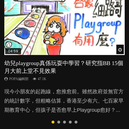
Wat
Wat
Wat
Wat
Wat
04:59
03:39
03:02
04:06
03:41
幼兒playgroup真係玩耍中學習？研究指BB 15個
幼稚園遊戲課 如何刺激幼兒自發學習取代獎勵
老公患產後憂鬱症對BB的影響
全職好？在職好？｜全職媽媽與在職媽媽的壓
BB口腔期乜都放入口，父母該制止還是放手？
月大前上堂不見效果
與懲罰？
力與價值
POPA編輯部
POPA編輯部
15.9K
25.5K
POPA編輯部
POPA編輯部
POPA編輯部
47.1K
33.1K
25.8K
BB出生後，不止媽媽，爸爸也有機會患上產後抑
BB最喜歡隨手拿起什麼都放入口中，有人說一旦養
現今小朋友的起跑線，愈推愈前。雖然政府並無官方
由美國學者所創的 tools of the mind 課程，學生以遊
許多媽媽心底可能都有一刻掙扎過：究竟全職好，還
鬱，影響日常生活，嚴重的甚至會有自殺，或傷害小
成吮手指的習慣，大個就很難戒，但原來一刀切阻止
的統計數字，但粗略估算，香港至少有六、七百家早
戲方式學習，學術能力和自制能力亦明顯比其他小朋
是在職好。雖說每個家庭都有自己的獨特狀況和考慮
朋友的念頭。但為何爸爸患上產後抑鬱往往難以察
他們放東西入口，隨時會影響孩子的身心發展？...
期教育中心，但孩子是否愈早上Playgroup愈好？...
友優勝，到底這課程有何特別之處？...
因素，但原來全職和在職媽媽所養育的子女其實都各
覺？...
有擅長。...