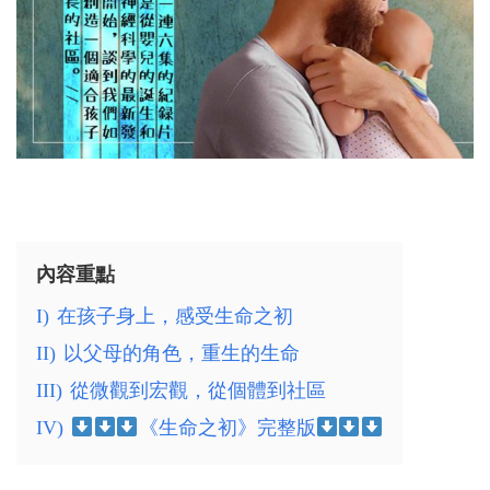
內容重點
I)
在孩子身上，感受生命之初
II)
以父母的角色，重生的生命
III)
從微觀到宏觀，從個體到社區
IV)
《生命之初》完整版