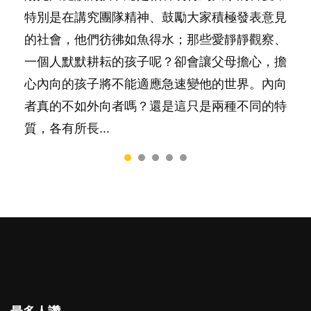
特別是在講究團隊精神、鼓勵大家積極發表意見
然能走到白頭，但生了孩子卻發現事情不如你所
間太多語言，會令孩子感到混淆，到底誰是誰
落地，心中都有數之不盡的問題～這裡一次過集
太差，日常自理井井有條。這樣的孩子是萬中無
的社會，他們彷彿如魚得水；那些愛靜靜觀察、
料？ 經營婚姻，不如我們想像的簡單，卻也不
非？聽聽專家怎樣說，解開語言學習的迷思～...
合我們以往製作過的相關短片。 這段路讓我們
一，還是魚與熊掌，不能兼得？...
一個人默默耕耘的孩子呢？卻會讓父母擔心，擔
是大家說得那麼難。一起來認識婚姻的真相！...
跟你同行～...
心內向的孩子將不能適應急速變他的世界。內向
者真的不如外向者嗎？還是這只是兩種不同的特
質，各有所長...