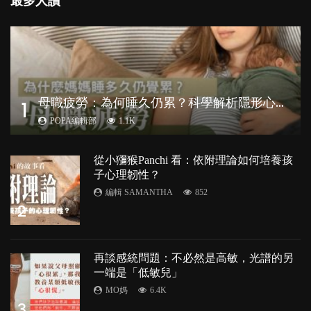
最多人讚
母
職疲勞：為何睡久仍累？科學解析隱形心理負擔
1
POPA編輯部
1.1K
從小獼猴Panchi 看：依附理論如何培養孩
子心理韌性？
編輯 SAMANTHA
852
2
再談感統問題：不必然是高敏，光譜的另
一端是「低敏兒」
MO媽
6.4K
3