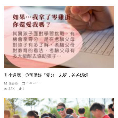
升小適應｜你預備好「零分」未呀，爸爸媽媽
傑爸爸
28/08/2018
5.5K
1