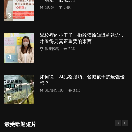
MO媽
6.4K
3
學校裡的小王子：擺脫灌輸知識的執念，
才看得見真正重要的東西
歡迎投稿
7.3K
4
如何從「24品格強項」發掘孩子的最強優
勢？
SUNNY HO
3.1K
5
最受歡迎短片