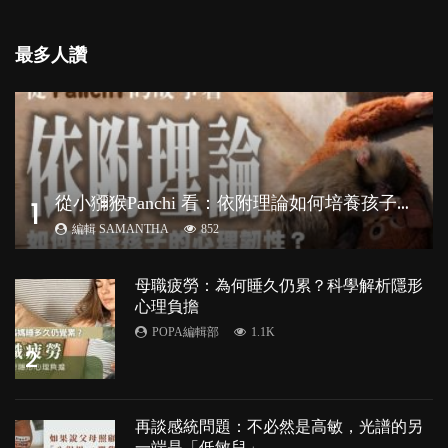
最多人讚
從
小獼猴Panchi 看：依附理論如何培養孩子心理韌性？
1
編輯 SAMANTHA
852
母職疲勞：為何睡久仍累？科學解析隱形
心理負擔
POPA編輯部
1.1K
2
再談感統問題：不必然是高敏，光譜的另
一端是「低敏兒」