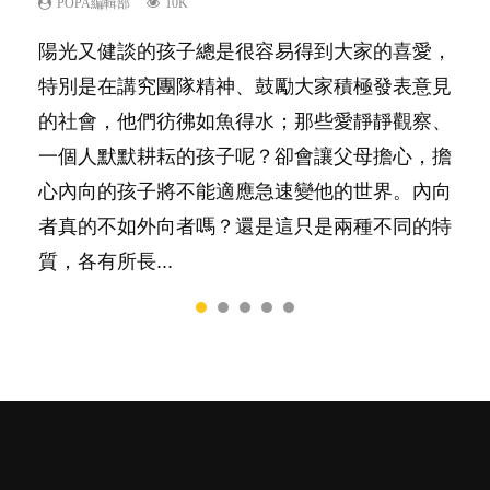
己的身心靈？
POPA編輯部
POPA編輯部
POPA編輯部
POPA編輯部
10K
9.9K
22.9K
7.9K
POPA編輯部
14.8K
陽光又健談的孩子總是很容易得到大家的喜愛，
有人話學多種語言越早開始越好，有人卻說一時
你是不是也曾經以為只要跟相愛的人結婚，就自
很多父母都希望孩子係個「叻仔叻女」，學業別
照顧孩子衣食住行、陪同兒女應對功課測驗，還
特別是在講究團隊精神、鼓勵大家積極發表意見
間太多語言，會令孩子感到混淆，到底誰是誰
然能走到白頭，但生了孩子卻發現事情不如你所
太差，日常自理井井有條。這樣的孩子是萬中無
要陪玩製造親子時間，尚要處理家中雜項要
的社會，他們彷彿如魚得水；那些愛靜靜觀察、
非？聽聽專家怎樣說，解開語言學習的迷思～...
料？ 經營婚姻，不如我們想像的簡單，卻也不
一，還是魚與熊掌，不能兼得？...
務……當父母的，有千百個任務要做。可惜，有
一個人默默耕耘的孩子呢？卻會讓父母擔心，擔
是大家說得那麼難。一起來認識婚姻的真相！...
一樣重要至極的，總被遺漏——關注自己的情緒
心內向的孩子將不能適應急速變他的世界。內向
和心理健康。...
者真的不如外向者嗎？還是這只是兩種不同的特
質，各有所長...