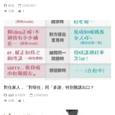
科豆
21/02/2017
3.9K
3
對住家人，「對唔住」同「多謝」特別難講出口？
編輯 KATHY
12/04/2018
4.6K
3