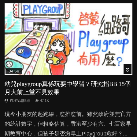
Wat
Wat
Wat
Wat
Wat
04:59
03:39
03:02
04:06
04:18
幼兒playgroup真係玩耍中學習？研究指BB 15個
幼稚園遊戲課 如何刺激幼兒自發學習取代獎勵
老公患產後憂鬱症對BB的影響
全職好？在職好？｜全職媽媽與在職媽媽的壓
凡事以BB為中心，就係好爸媽？｜別忽視父母
月大前上堂不見效果
與懲罰？
力與價值
的身心虛耗
POPA編輯部
15.9K
POPA編輯部
POPA編輯部
POPA編輯部
POPA編輯部
47.1K
33.1K
25.8K
31.5K
BB出生後，不止媽媽，爸爸也有機會患上產後抑
現今小朋友的起跑線，愈推愈前。雖然政府並無官方
由美國學者所創的 tools of the mind 課程，學生以遊
許多媽媽心底可能都有一刻掙扎過：究竟全職好，還
父母日夜無間、身心俱疲地照顧BB，如何做到正向
鬱，影響日常生活，嚴重的甚至會有自殺，或傷害小
的統計數字，但粗略估算，香港至少有六、七百家早
戲方式學習，學術能力和自制能力亦明顯比其他小朋
是在職好。雖說每個家庭都有自己的獨特狀況和考慮
教養？部份父母更會為了小朋友放棄自己的嗜好、減
朋友的念頭。但為何爸爸患上產後抑鬱往往難以察
期教育中心，但孩子是否愈早上Playgroup愈好？...
友優勝，到底這課程有何特別之處？...
因素，但原來全職和在職媽媽所養育的子女其實都各
少出席朋友聚會等等，你以為會換來美好的親子關
覺？...