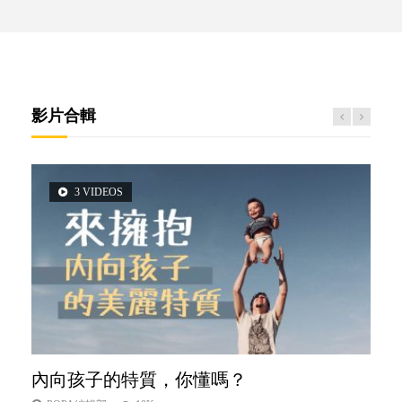
影片合輯
3 VIDEOS
2 VIDEOS
5 VIDEOS
6 VIDEOS
6 VIDEOS
內向孩子的特質，你懂嗎？
想孩子學好外語，點做好？
夫妻必看！經營婚姻，沒捷徑
孩子能力天注定？
愛孩子也別忘了愛自己，父母如何關顧自