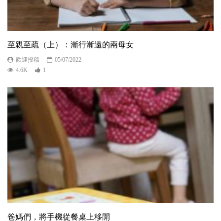
至親至疏（上）：漸行漸遠的兩母女
歡迎投稿
05/07/2022
4.6K
1
爸媽們，將手機從餐桌上移開