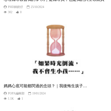
PHD師奶仔
25/10/2024
302
0
媽媽心底可能都閃過的念頭？｜我後悔生孩子…
POPA編輯部
19/01/2024
1.1K
1