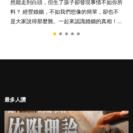
然能走到白頭，但生了孩子卻發現事情不如你所
特別是在講究團隊精神、鼓勵大家積極發表意見
落地，心中都有數之不盡的問題～這裡一次過集
間太多語言，會令孩子感到混淆，到底誰是誰
太差，日常自理井井有條。這樣的孩子是萬中無
料？ 經營婚姻，不如我們想像的簡單，卻也不
的社會，他們彷彿如魚得水；那些愛靜靜觀察、
合我們以往製作過的相關短片。 這段路讓我們
非？聽聽專家怎樣說，解開語言學習的迷思～...
一，還是魚與熊掌，不能兼得？...
是大家說得那麼難。一起來認識婚姻的真相！...
一個人默默耕耘的孩子呢？卻會讓父母擔心，擔
跟你同行～...
心內向的孩子將不能適應急速變他的世界。內向
者真的不如外向者嗎？還是這只是兩種不同的特
質，各有所長...
最多人讚