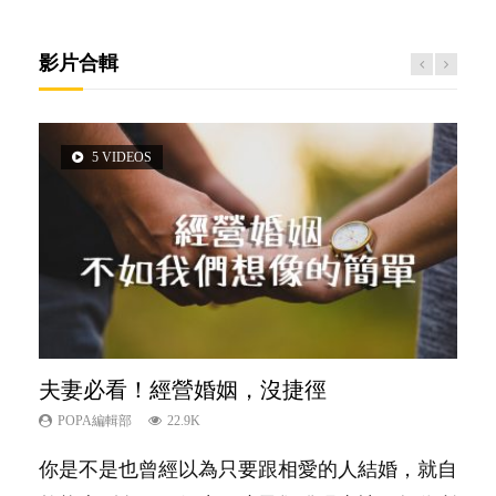
影片合輯
5 VIDEOS
3 VIDEOS
14 VIDEOS
2 VIDEOS
6 VIDEOS
夫妻必看！經營婚姻，沒捷徑
內向孩子的特質，你懂嗎？
新手父母不用怕
想孩子學好外語，點做好？
孩子能力天注定？
POPA編輯部
POPA編輯部
POPA編輯部
POPA編輯部
POPA編輯部
22.9K
10K
16.3K
9.9K
7.9K
你是不是也曾經以為只要跟相愛的人結婚，就自
陽光又健談的孩子總是很容易得到大家的喜愛，
相信許多人初為人父母，由懷孕開始到孩子呱呱
有人話學多種語言越早開始越好，有人卻說一時
很多父母都希望孩子係個「叻仔叻女」，學業別