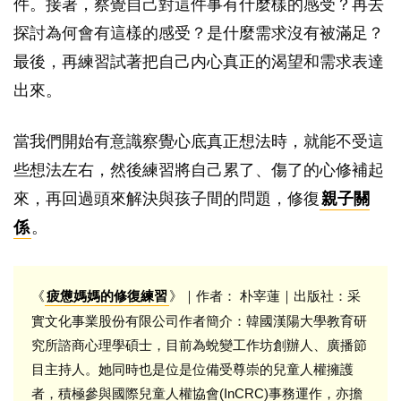
件。接著，察覺自己對這件事有什麼樣的感受？再去
探討為何會有這樣的感受？是什麼需求沒有被滿足？
最後，再練習試著把自己内心真正的渴望和需求表達
出來。
當我們開始有意識察覺心底真正想法時，就能不受這
些想法左右，然後練習將自己累了、傷了的心修補起
來，再回過頭來解決與孩子間的問題，修復
親子關
係
。
《
》｜作者： 朴宰蓮｜出版社：采
疲憊媽媽的修復練習
實文化事業股份有限公司作者簡介：韓國漢陽大學教育研
究所諮商心理學碩士，目前為蛻變工作坊創辦人、廣播節
目主持人。她同時也是位是位備受尊崇的兒童人權擁護
者，積極參與國際兒童人權協會(InCRC)事務運作，亦擔