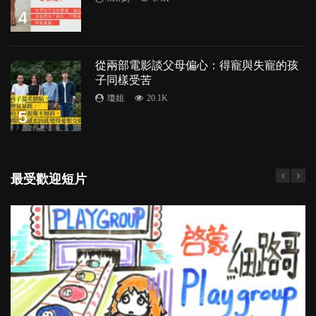
4
從兩部電影談父母偏心：得寵與失寵的孩
子同樣受苦
瓊姐
20.1K
5
最受歡迎短片