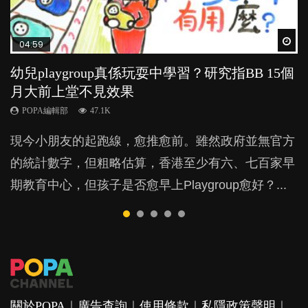
Wat
Wat
Wat
Wat
Wat
04:59
03:39
04:06
03:02
03:41
幼兒playgroup真係玩耍中學習？研究指BB 15個
幼稚園遊戲課 如何刺激幼兒自發學習取代獎勵
全職好？在職好？｜全職媽媽與在職媽媽的壓
老公患產後憂鬱症對BB的影響
BB口腔期乜都放入口，父母該制止還是放手？
月大前上堂不見效果
與懲罰？
力與價值
POPA編輯部
POPA編輯部
15.9K
25.5K
POPA編輯部
POPA編輯部
POPA編輯部
47.1K
33.1K
25.8K
BB出生後，不止媽媽，爸爸也有機會患上產後抑
BB最喜歡隨手拿起什麼都放入口中，有人說一旦養
現今小朋友的起跑線，愈推愈前。雖然政府並無官方
由美國學者所創的 tools of the mind 課程，學生以遊
許多媽媽心底可能都有一刻掙扎過：究竟全職好，還
鬱，影響日常生活，嚴重的甚至會有自殺，或傷害小
成吮手指的習慣，大個就很難戒，但原來一刀切阻止
的統計數字，但粗略估算，香港至少有六、七百家早
戲方式學習，學術能力和自制能力亦明顯比其他小朋
是在職好。雖說每個家庭都有自己的獨特狀況和考慮
朋友的念頭。但為何爸爸患上產後抑鬱往往難以察
他們放東西入口，隨時會影響孩子的身心發展？...
期教育中心，但孩子是否愈早上Playgroup愈好？...
友優勝，到底這課程有何特別之處？...
因素，但原來全職和在職媽媽所養育的子女其實都各
覺？...
有擅長。...
關於POPA
｜
廣告查詢
｜
使用條款
｜
私隱政策聲明
｜