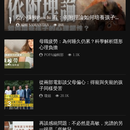
從
小獼猴Panchi 看：依附理論如何培養孩子心理韌性？
1
編輯 SAMANTHA
868
母職疲勞：為何睡久仍累？科學解析隱形
心理負擔
POPA編輯部
1.1K
2
從兩部電影談父母偏心：得寵與失寵的孩
子同樣受苦
瓊姐
20.1K
3
再談感統問題：不必然是高敏，光譜的另
一端是「低敏兒」