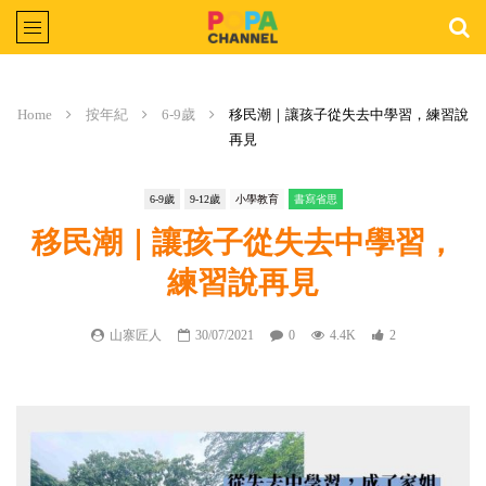
Home
按年紀
6-9歲
移民潮｜讓孩子從失去中學習，練習說
再見
6-9歲
9-12歲
小學教育
書寫省思
移民潮｜讓孩子從失去中學習，
練習說再見
山寨匠人
30/07/2021
0
4.4K
2