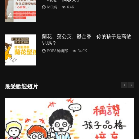
MO媽
6.4K
4
蘭花、蒲公英、鬱金香，你的孩子是高敏
兒嗎？
POPA編輯部
34.9K
5
最受歡迎短片