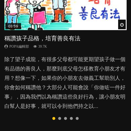
Wat
Wat
Wat
Wat
Wat
03:59
03:41
04:28
03:31
03:48
稱讚孩子品格，培育善良有法
BB口腔期乜都放入口，父母該制止還是放手？
管教｜唔打得，唔罵得，Time-out又得唔得？
【動畫】父母信念如何，子女也必如何？
親子閱讀方法與技巧 用書面語抑或口語講故
事？
POPA編輯部
POPA編輯部
POPA編輯部
POPA編輯部
39.7K
25.5K
36.2K
20.2K
POPA編輯部
33.8K
除了望子成龍，有很多父母都可能更期望孩子做一個
BB最喜歡隨手拿起什麼都放入口中，有人說一旦養
很多家長期望以time-out「暫停隔離法」，讓孩子跟
俗語有云「好醜命生成」，那麼孩子聰明或愚笨、將
親子共讀的好處不需多說，但你和孩子看書講故事
有品德的善良人，那麼到底父母怎樣教育小朋友才有
成吮手指的習慣，大個就很難戒，但原來一刀切阻止
令他失控的情境隔離，從而有反思的空間。不過這方
來有沒有成就，是不是早就由天注定？原來，父母師
時，會用書面語朗讀，還是用口語講？原來不同的方
用？想像一下，如果你的小朋友去做義工幫助別人，
他們放東西入口，隨時會影響孩子的身心發展？...
法，卻隱藏著危機，隨時令孩子蒙受精神傷害？...
長的信念才是關鍵，並會在不知不覺間影響了孩子的
式都各有影響？...
你會如何稱讚他？大部分人可能會說「你做咗一件好
表現……...
事」，因為我們以為稱讚這些良好行為，讓小朋友明
白幫人是好事，就可以令到他們持之以...