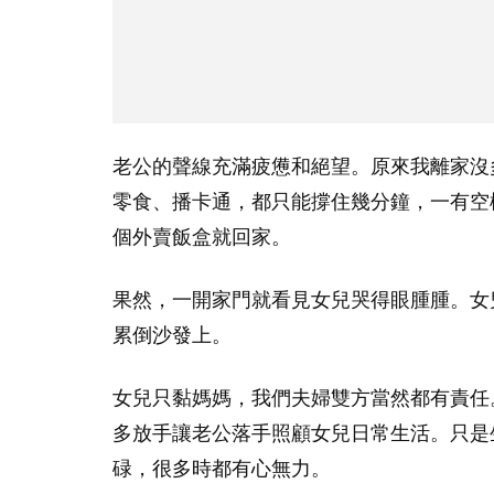
老公的聲線充滿疲憊和絕望。原來我離家沒
零食、播卡通，都只能撐住幾分鐘，一有空
個外賣飯盒就回家。
果然，一開家門就看見女兒哭得眼腫腫。女
累倒沙發上。
女兒只黏媽媽，我們夫婦雙方當然都有責任
多放手讓老公落手照顧女兒日常生活。只是
碌，很多時都有心無力。