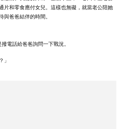
通片和零食應付女兒。這樣也無礙，就當老公陪她
待與爸爸結伴的時間。
是撥電話給爸爸詢問一下戰況。
？」