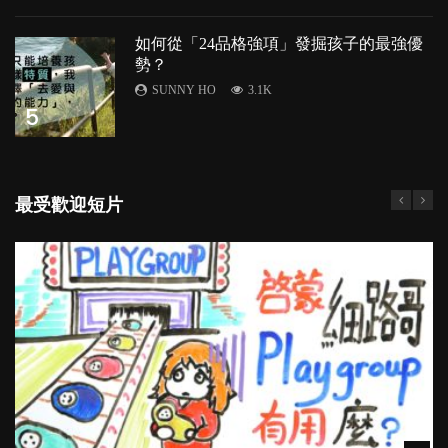
如何從「24品格強項」發掘孩子的最強優
勢？
SUNNY HO
3.1K
5
最受歡迎短片