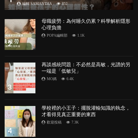
編輯 SAMANTHA
852
母職疲勞：為何睡久仍累？科學解析隱形
心理負擔
POPA編輯部
1.1K
2
再談感統問題：不必然是高敏，光譜的另
一端是「低敏兒」
MO媽
6.4K
3
學校裡的小王子：擺脫灌輸知識的執念，
才看得見真正重要的東西
歡迎投稿
7.3K
4