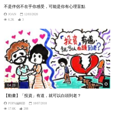
不是伴侶不在乎你感受，可能是你有心理盲點
JOAN
12/03/2020
6.2K
3
Wat
04:23
【動畫】「投資」有道，就可以白頭到老？
POPA編輯部
18/07/2018
17.6K
208