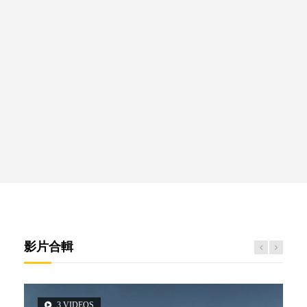
影片合輯
3 VIDEOS
2 VIDEOS
5 VIDEOS
14 VIDEOS
6 VIDEOS