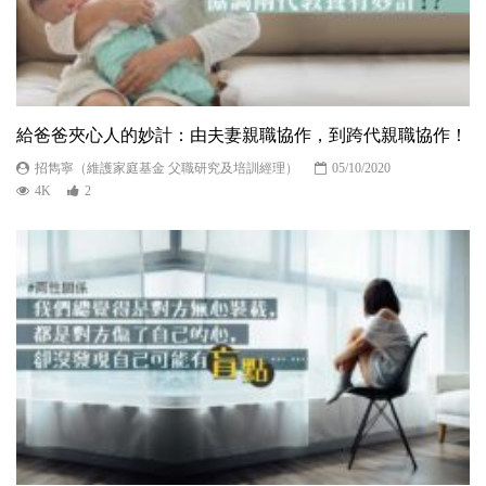
給爸爸夾心人的妙計：由夫妻親職協作，到跨代親職協作！
招雋寧（維護家庭基金 父職研究及培訓經理）
05/10/2020
4K
2