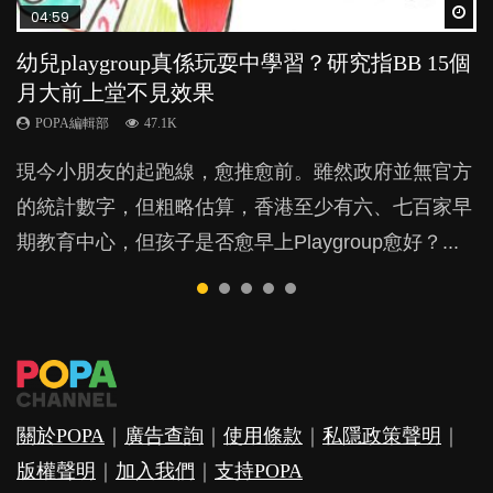
Wat
Wat
Wat
Wat
Wat
04:59
03:39
03:02
04:06
03:41
幼兒playgroup真係玩耍中學習？研究指BB 15個
幼稚園遊戲課 如何刺激幼兒自發學習取代獎勵
老公患產後憂鬱症對BB的影響
全職好？在職好？｜全職媽媽與在職媽媽的壓
BB口腔期乜都放入口，父母該制止還是放手？
月大前上堂不見效果
與懲罰？
力與價值
POPA編輯部
POPA編輯部
15.9K
25.5K
POPA編輯部
POPA編輯部
POPA編輯部
47.1K
33.1K
25.8K
BB出生後，不止媽媽，爸爸也有機會患上產後抑
BB最喜歡隨手拿起什麼都放入口中，有人說一旦養
現今小朋友的起跑線，愈推愈前。雖然政府並無官方
由美國學者所創的 tools of the mind 課程，學生以遊
許多媽媽心底可能都有一刻掙扎過：究竟全職好，還
鬱，影響日常生活，嚴重的甚至會有自殺，或傷害小
成吮手指的習慣，大個就很難戒，但原來一刀切阻止
的統計數字，但粗略估算，香港至少有六、七百家早
戲方式學習，學術能力和自制能力亦明顯比其他小朋
是在職好。雖說每個家庭都有自己的獨特狀況和考慮
朋友的念頭。但為何爸爸患上產後抑鬱往往難以察
他們放東西入口，隨時會影響孩子的身心發展？...
期教育中心，但孩子是否愈早上Playgroup愈好？...
友優勝，到底這課程有何特別之處？...
因素，但原來全職和在職媽媽所養育的子女其實都各
覺？...
有擅長。...
關於POPA
｜
廣告查詢
｜
使用條款
｜
私隱政策聲明
｜
版權聲明
｜
加入我們
｜
支持POPA