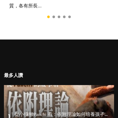
質，各有所長...
最多人讚
從
小獼猴Panchi 看：依附理論如何培養孩子心理韌性？
1