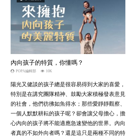
內向孩子的特質，你懂嗎？
想孩子學好外語，點做好？
夫妻必看！經營婚姻，沒捷徑
新手父母不用怕
孩子能力天注定？
POPA編輯部
POPA編輯部
POPA編輯部
POPA編輯部
POPA編輯部
10K
9.9K
22.9K
16.3K
7.9K
陽光又健談的孩子總是很容易得到大家的喜愛，
有人話學多種語言越早開始越好，有人卻說一時
你是不是也曾經以為只要跟相愛的人結婚，就自
相信許多人初為人父母，由懷孕開始到孩子呱呱
很多父母都希望孩子係個「叻仔叻女」，學業別
特別是在講究團隊精神、鼓勵大家積極發表意見
間太多語言，會令孩子感到混淆，到底誰是誰
然能走到白頭，但生了孩子卻發現事情不如你所
落地，心中都有數之不盡的問題～這裡一次過集
太差，日常自理井井有條。這樣的孩子是萬中無
的社會，他們彷彿如魚得水；那些愛靜靜觀察、
非？聽聽專家怎樣說，解開語言學習的迷思～...
料？ 經營婚姻，不如我們想像的簡單，卻也不
合我們以往製作過的相關短片。 這段路讓我們
一，還是魚與熊掌，不能兼得？...
一個人默默耕耘的孩子呢？卻會讓父母擔心，擔
是大家說得那麼難。一起來認識婚姻的真相！...
跟你同行～...
心內向的孩子將不能適應急速變他的世界。內向
者真的不如外向者嗎？還是這只是兩種不同的特