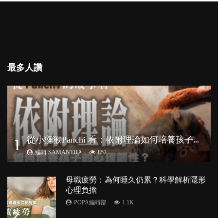
最多人讚
從
小獼猴Panchi 看：依附理論如何培養孩子心理韌性？
1
編輯 SAMANTHA
852
母職疲勞：為何睡久仍累？科學解析隱形
心理負擔
POPA編輯部
1.1K
2