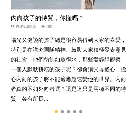
內向孩子的特質，你懂嗎？
想孩子學好外語，點做好？
夫妻必看！經營婚姻，沒捷徑
孩子能力天注定？
愛孩子也別忘了愛自己，父母如何關顧自
己的身心靈？
POPA編輯部
POPA編輯部
POPA編輯部
POPA編輯部
10K
9.9K
22.9K
7.9K
POPA編輯部
14.8K
陽光又健談的孩子總是很容易得到大家的喜愛，
有人話學多種語言越早開始越好，有人卻說一時
你是不是也曾經以為只要跟相愛的人結婚，就自
很多父母都希望孩子係個「叻仔叻女」，學業別
照顧孩子衣食住行、陪同兒女應對功課測驗，還
特別是在講究團隊精神、鼓勵大家積極發表意見
間太多語言，會令孩子感到混淆，到底誰是誰
然能走到白頭，但生了孩子卻發現事情不如你所
太差，日常自理井井有條。這樣的孩子是萬中無
要陪玩製造親子時間，尚要處理家中雜項要
的社會，他們彷彿如魚得水；那些愛靜靜觀察、
非？聽聽專家怎樣說，解開語言學習的迷思～...
料？ 經營婚姻，不如我們想像的簡單，卻也不
一，還是魚與熊掌，不能兼得？...
務……當父母的，有千百個任務要做。可惜，有
一個人默默耕耘的孩子呢？卻會讓父母擔心，擔
是大家說得那麼難。一起來認識婚姻的真相！...
一樣重要至極的，總被遺漏——關注自己的情緒
心內向的孩子將不能適應急速變他的世界。內向
和心理健康。...
者真的不如外向者嗎？還是這只是兩種不同的特
質，各有所長...