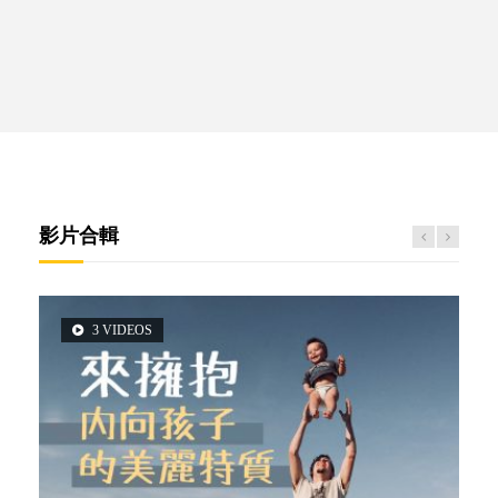
影片合輯
3 VIDEOS
2 VIDEOS
5 VIDEOS
6 VIDEOS
6 VIDEOS