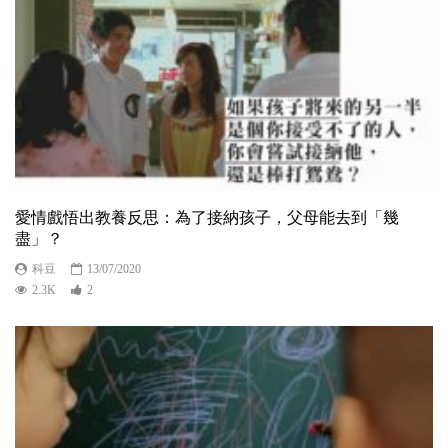
愛情戲悟出教養反思：為了接納孩子，父母能去到「幾
盡」？
科豆
13/07/2020
2.3K
2