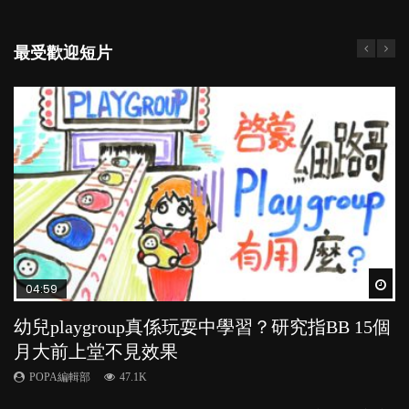
最受歡迎短片
Wat
Wat
Wat
Wat
Wat
04:59
03:39
03:02
04:06
03:41
幼兒playgroup真係玩耍中學習？研究指BB 15個
幼稚園遊戲課 如何刺激幼兒自發學習取代獎勵
老公患產後憂鬱症對BB的影響
全職好？在職好？｜全職媽媽與在職媽媽的壓
BB口腔期乜都放入口，父母該制止還是放手？
月大前上堂不見效果
與懲罰？
力與價值
POPA編輯部
POPA編輯部
15.9K
25.5K
POPA編輯部
POPA編輯部
POPA編輯部
47.1K
33.1K
25.8K
BB出生後，不止媽媽，爸爸也有機會患上產後抑
BB最喜歡隨手拿起什麼都放入口中，有人說一旦養