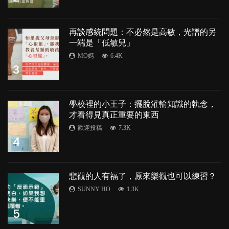
再談感統問題：不必然是高敏，光譜的另
一端是「低敏兒」
MO媽
6.4K
3
學校裡的小王子：擺脫灌輸知識的執念，
才看得見真正重要的東西
歡迎投稿
7.3K
4
悲觀的人有福了，原來樂觀也可以練習？
SUNNY HO
1.3K
5