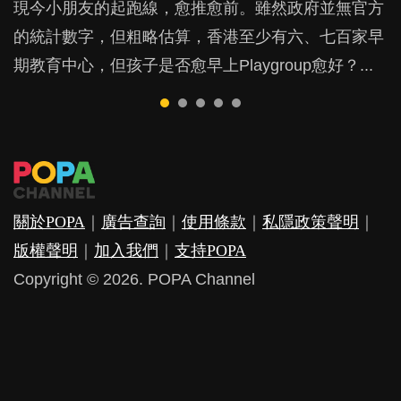
現今小朋友的起跑線，愈推愈前。雖然政府並無官方
由美國學者所創的 tools of the mind 課程，學生以遊
許多媽媽心底可能都有一刻掙扎過：究竟全職好，還
鬱，影響日常生活，嚴重的甚至會有自殺，或傷害小
成吮手指的習慣，大個就很難戒，但原來一刀切阻止
的統計數字，但粗略估算，香港至少有六、七百家早
戲方式學習，學術能力和自制能力亦明顯比其他小朋
是在職好。雖說每個家庭都有自己的獨特狀況和考慮
朋友的念頭。但為何爸爸患上產後抑鬱往往難以察
他們放東西入口，隨時會影響孩子的身心發展？...
期教育中心，但孩子是否愈早上Playgroup愈好？...
友優勝，到底這課程有何特別之處？...
因素，但原來全職和在職媽媽所養育的子女其實都各
覺？...
有擅長。...
關於POPA
｜
廣告查詢
｜
使用條款
｜
私隱政策聲明
｜
版權聲明
｜
加入我們
｜
支持POPA
Copyright © 2026. POPA Channel