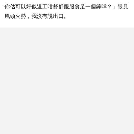
你估可以好似返工咁舒舒服服食足一個鐘咩？」眼見
風頭火勢，我沒有說出口。