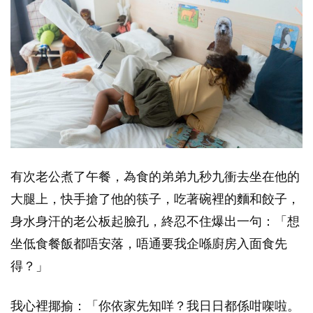
有次老公煮了午餐，為食的弟弟九秒九衝去坐在他的
大腿上，快手搶了他的筷子，吃著碗裡的麵和餃子，
身水身汗的老公板起臉孔，終忍不住爆出一句：「想
坐低食餐飯都唔安落，唔通要我企喺廚房入面食先
得？」
我心裡揶揄：「你依家先知咩？我日日都係咁㗎啦。