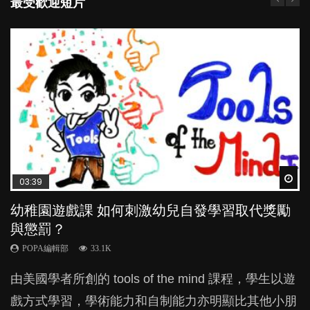
最受歡迎短片
Wat
Wat
Wat
Wat
Wat
03:39
04:59
03:02
04:06
03:48
幼稚園遊戲課 如何刺激幼兒自發學習取代獎勵
幼兒playgroup真係玩耍中學習？研究指BB 15個
老公患產後憂鬱症對BB的影響
全職好？在職好？｜全職媽媽與在職媽媽的壓
玩具分男女？小心性別定型窒礙子女潛能
與懲罰？
月大前上堂不見效果
力與價值
POPA編輯部
POPA編輯部
15.9K
21.1K
POPA編輯部
POPA編輯部
POPA編輯部
33.1K
47.1K
25.8K
BB出生後，不止媽媽，爸爸也有機會患上產後抑
有家長告知我們，囝囝喜歡玩公仔，又想買公主裙，
由美國學者所創的 tools of the mind 課程，學生以遊
現今小朋友的起跑線，愈推愈前。雖然政府並無官方
許多媽媽心底可能都有一刻掙扎過：究竟全職好，還
鬱，影響日常生活，嚴重的甚至會有自殺，或傷害小
很擔心囝囝是否有易服癖？或是有性別認同障礙？其
戲方式學習，學術能力和自制能力亦明顯比其他小朋
的統計數字，但粗略估算，香港至少有六、七百家早
是在職好。雖說每個家庭都有自己的獨特狀況和考慮
朋友的念頭。但為何爸爸患上產後抑鬱往往難以察
實原來可能係父母先入為主的性別定型觀影響？...