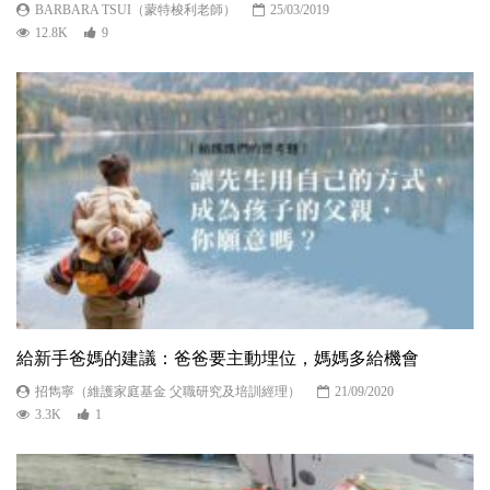
BARBARA TSUI（蒙特梭利老師）
25/03/2019
12.8K
9
給新手爸媽的建議：爸爸要主動埋位，媽媽多給機會
招雋寧（維護家庭基金 父職研究及培訓經理）
21/09/2020
3.3K
1