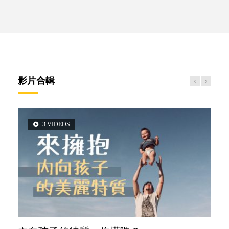
影片合輯
3 VIDEOS
6 VIDEOS
6 VIDEOS
2 VIDEOS
5 VIDEOS