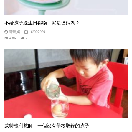
不給孩子送生日禮物，就是怪媽媽？
瑋瑋媽
16/09/2020
4.8K
2
蒙特梭利教師：一個沒有學校取錄的孩子