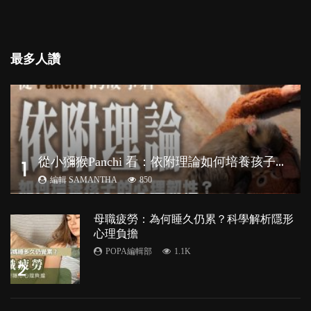
最多人讚
從
小獼猴Panchi 看：依附理論如何培養孩子心理韌性？
1
編輯 SAMANTHA
850
母職疲勞：為何睡久仍累？科學解析隱形
心理負擔
POPA編輯部
1.1K
2