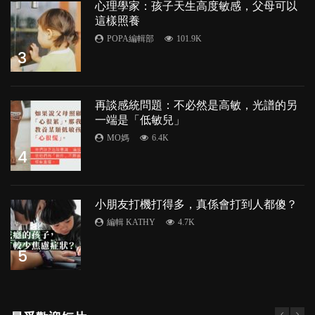
心理學家：孩子天生高度敏感，父母可以
這樣照養
POPA編輯部
101.9K
3
再談感統問題：不必然是高敏，光譜的另
一端是「低敏兒」
MO媽
6.4K
4
小朋友打機打得多，真係會打到人都傻？
編輯 KATHY
4.7K
5