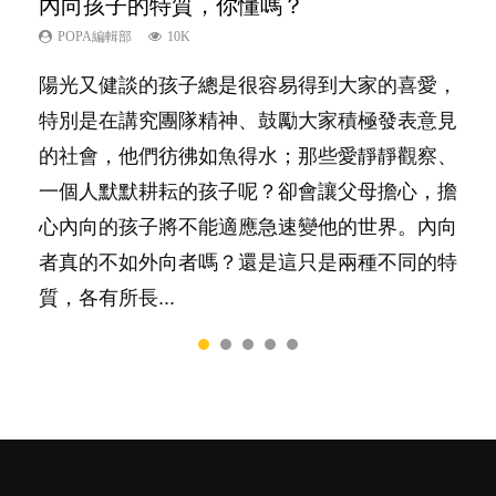
內向孩子的特質，你懂嗎？
孩子能力天注定？
愛孩子也別忘了愛自己，父母如何關顧自
想孩子學好外語，點做好？
夫妻必看！經營婚姻，沒捷徑
己的身心靈？
POPA編輯部
POPA編輯部
POPA編輯部
POPA編輯部
10K
7.9K
9.9K
22.9K
POPA編輯部
14.8K
陽光又健談的孩子總是很容易得到大家的喜愛，
很多父母都希望孩子係個「叻仔叻女」，學業別
有人話學多種語言越早開始越好，有人卻說一時
你是不是也曾經以為只要跟相愛的人結婚，就自
照顧孩子衣食住行、陪同兒女應對功課測驗，還
特別是在講究團隊精神、鼓勵大家積極發表意見
太差，日常自理井井有條。這樣的孩子是萬中無
間太多語言，會令孩子感到混淆，到底誰是誰
然能走到白頭，但生了孩子卻發現事情不如你所
要陪玩製造親子時間，尚要處理家中雜項要
的社會，他們彷彿如魚得水；那些愛靜靜觀察、
一，還是魚與熊掌，不能兼得？...
非？聽聽專家怎樣說，解開語言學習的迷思～...
料？ 經營婚姻，不如我們想像的簡單，卻也不
務……當父母的，有千百個任務要做。可惜，有
一個人默默耕耘的孩子呢？卻會讓父母擔心，擔
是大家說得那麼難。一起來認識婚姻的真相！...
一樣重要至極的，總被遺漏——關注自己的情緒
心內向的孩子將不能適應急速變他的世界。內向
和心理健康。...
者真的不如外向者嗎？還是這只是兩種不同的特
質，各有所長...