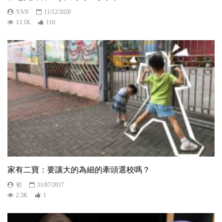
YAN
11/12/2020
13.1K
110
家有二寶：要讓大的為細的牽頭選校嗎？
初
31/07/2017
2.5K
1