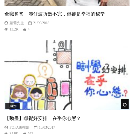
全職爸爸：湊仔波折數不完，但卻是幸福的秘辛
蘿蔔先生
21/09/2018
13.2K
4
Wat
04:21
【動畫】瞓覺好安排，在乎你心態？
POPA編輯部
15/03/2017
34.9K
572