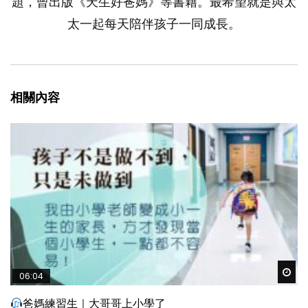
題，曾出版《天生好爸媽》等書籍。最希望就是與太
太一起每天陪伴孩子一同成長。
相關內容
Wat
06:04
爸媽練習生｜大哥哥上小學了