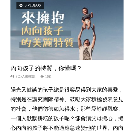
3 VIDEOS
2 VIDEOS
5 VIDEOS
6 VIDEOS
6 VIDEOS
內向孩子的特質，你懂嗎？
想孩子學好外語，點做好？
夫妻必看！經營婚姻，沒捷徑
孩子能力天注定？
愛孩子也別忘了愛自己，父母如何關顧自
己的身心靈？
POPA編輯部
POPA編輯部
POPA編輯部
POPA編輯部
10K
9.9K
22.9K
7.9K
POPA編輯部
14.8K
陽光又健談的孩子總是很容易得到大家的喜愛，
有人話學多種語言越早開始越好，有人卻說一時
你是不是也曾經以為只要跟相愛的人結婚，就自
很多父母都希望孩子係個「叻仔叻女」，學業別
照顧孩子衣食住行、陪同兒女應對功課測驗，還
特別是在講究團隊精神、鼓勵大家積極發表意見
間太多語言，會令孩子感到混淆，到底誰是誰
然能走到白頭，但生了孩子卻發現事情不如你所
太差，日常自理井井有條。這樣的孩子是萬中無
要陪玩製造親子時間，尚要處理家中雜項要
的社會，他們彷彿如魚得水；那些愛靜靜觀察、
非？聽聽專家怎樣說，解開語言學習的迷思～...
料？ 經營婚姻，不如我們想像的簡單，卻也不
一，還是魚與熊掌，不能兼得？...
務……當父母的，有千百個任務要做。可惜，有
一個人默默耕耘的孩子呢？卻會讓父母擔心，擔
是大家說得那麼難。一起來認識婚姻的真相！...
一樣重要至極的，總被遺漏——關注自己的情緒
心內向的孩子將不能適應急速變他的世界。內向