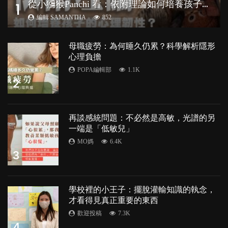
從
小獼猴Panchi 看：依附理論如何培養孩子心理韌性？
1
編輯 SAMANTHA
852
母職疲勞：為何睡久仍累？科學解析隱形
心理負擔
POPA編輯部
1.1K
2
再談感統問題：不必然是高敏，光譜的另
一端是「低敏兒」
MO媽
6.4K
3
學校裡的小王子：擺脫灌輸知識的執念，
才看得見真正重要的東西
歡迎投稿
7.3K
4