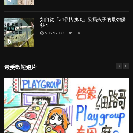
如何從「24品格強項」發掘孩子的最強優
勢？
SUNNY HO
3.1K
5
最受歡迎短片