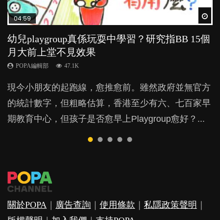
Wat
Wat
Wat
Wat
Wat
04:59
03:39
03:02
04:06
03:41
幼兒playgroup真係玩耍中學習？研究指BB 15個
幼稚園遊戲課 如何刺激幼兒自發學習取代獎勵
老公患產後憂鬱症對BB的影響
全職好？在職好？｜全職媽媽與在職媽媽的壓
BB口腔期乜都放入口，父母該制止還是放手？
月大前上堂不見效果
與懲罰？
力與價值
POPA編輯部
POPA編輯部
15.9K
25.5K
POPA編輯部
POPA編輯部
POPA編輯部
47.1K
33.1K
25.8K
BB出生後，不止媽媽，爸爸也有機會患上產後抑
BB最喜歡隨手拿起什麼都放入口中，有人說一旦養
現今小朋友的起跑線，愈推愈前。雖然政府並無官方
由美國學者所創的 tools of the mind 課程，學生以遊
許多媽媽心底可能都有一刻掙扎過：究竟全職好，還
鬱，影響日常生活，嚴重的甚至會有自殺，或傷害小
成吮手指的習慣，大個就很難戒，但原來一刀切阻止
的統計數字，但粗略估算，香港至少有六、七百家早
戲方式學習，學術能力和自制能力亦明顯比其他小朋
是在職好。雖說每個家庭都有自己的獨特狀況和考慮
朋友的念頭。但為何爸爸患上產後抑鬱往往難以察
他們放東西入口，隨時會影響孩子的身心發展？...
期教育中心，但孩子是否愈早上Playgroup愈好？...
友優勝，到底這課程有何特別之處？...
因素，但原來全職和在職媽媽所養育的子女其實都各
覺？...
有擅長。...
關於POPA
｜
廣告查詢
｜
使用條款
｜
私隱政策聲明
｜