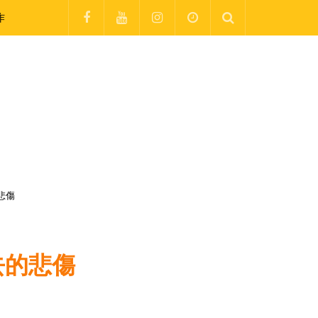
作
悲傷
去的悲傷