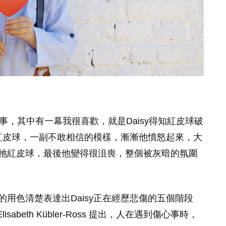
y》的故事，其中有一幕我很喜歡，就是Daisy得知紅皮球破
的紅皮球，一副不敢相信的模樣，漸漸他憤怒起來，大
牠紅皮球，最後他變得很沮喪，整個被灰暗的氛圍
用色清楚表達出Daisy正在經歷悲傷的五個階段
醫生Elisabeth Kübler-Ross 提出，人在遇到傷心事時，