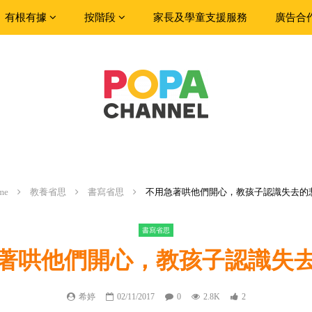
有根有據
按階段
家長及學童支援服務
廣告合
me
教養省思
書寫省思
不用急著哄他們開心，教孩子認識失去的
書寫省思
著哄他們開心，教孩子認識失
希婷
02/11/2017
0
2.8K
2