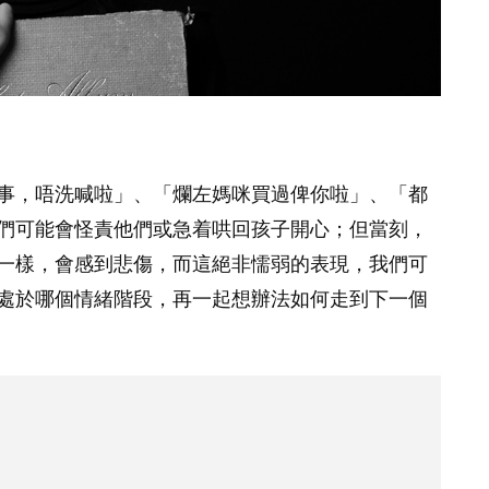
事，唔洗喊啦」、「爛左媽咪買過俾你啦」、「都
們可能會怪責他們或急着哄回孩子開心；但當刻，
一樣，會感到悲傷，而這絕非懦弱的表現，我們可
處於哪個情緒階段，再一起想辦法如何走到下一個