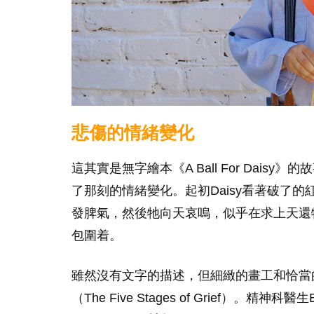
悲傷的情緒變化
這其實是無字繪本《A Ball For Dais
了那刻的情緒變化。起初Daisy看著破了
發脾氣，然後牠向天哀嗚，似乎在求上天還
包圍着。
雖然沒有文字的描述，但細緻的畫工和恰當的
（The Five Stages of Grief）。精神科