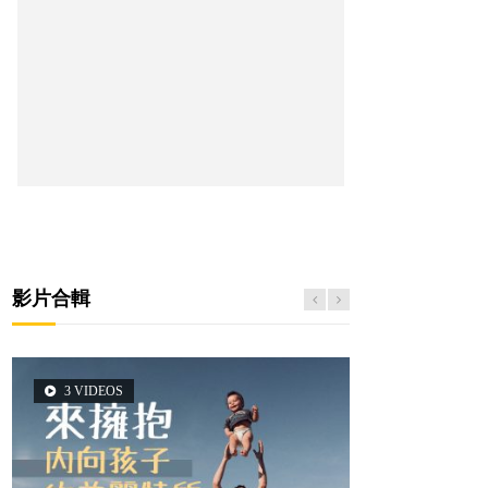
影片合輯
3 VIDEOS
5 VIDEOS
2 VIDEOS
14 VIDEOS
6 VIDEOS