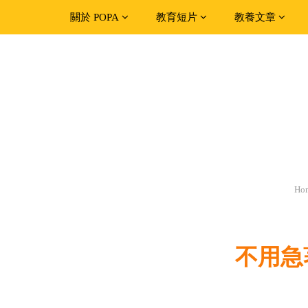
關於 POPA
教育短片
教養文章
Ho
不用急