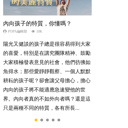
內向孩子的特質，你懂嗎？
夫妻必看！經營婚姻，沒捷徑
想孩子學好外語，點做好？
新手父母不用怕
孩子能力天注定？
POPA編輯部
POPA編輯部
POPA編輯部
POPA編輯部
POPA編輯部
10K
22.9K
9.9K
16.3K
7.9K
陽光又健談的孩子總是很容易得到大家
你是不是也曾經以為只要跟相愛的人結
有人話學多種語言越早開始越好，有人
相信許多人初為人父母，由懷孕開始到
很多父母都希望孩子係個「叻仔叻
的喜愛，特別是在講究團隊精神、鼓勵
婚，就自然能走到白頭，但生了孩子卻
卻說一時間太多語言，會令孩子感到混
孩子呱呱落地，心中都有數之不盡的問
女」，學業別太差，日常自理井井有
大家積極發表意見的社會，他們彷彿如
發現事情不如你所料？ 經營婚姻，不
淆，到底誰是誰非？聽聽專家怎樣說，
題～這裡一次過集合我們以往製作過的
條。這樣的孩子是萬中無一，還是魚與
魚得水；那些愛靜靜觀察、一個人默默
如我們想像的簡單，卻也不是大家說得
解開語言學習的迷思～...
相關短片。 這段路讓我們跟你同行～...
熊掌，不能兼得？...
耕耘的孩子呢？卻會讓父母擔心，擔心
那麼難。一起來認識婚姻的真相！...
內向的孩子將不能適應急速變他的世
界。內向者真的不如外向者嗎？還是這
只是兩種不同的特質，各有所長...