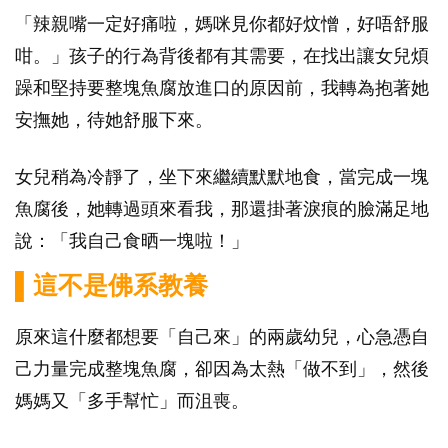
「辣親嘴一定好痛啦，媽咪見你都好炆憎，好唔舒服
咁。」孩子的行為背後都有其需要，在找出讓女兒煩
躁和堅持要整塊魚腐放進口的原因前，我轉為抱著她
安撫她，待她舒服下來。
女兒稍為冷靜了，坐下來繼續默默地食，當完成一塊
魚腐後，她轉過頭來看我，那還掛著淚痕的臉滿足地
說：「我自己食晒一塊啦！」
▌這不是佛系教養
原來這什麼都想要「自己來」的兩歲幼兒，心急憑自
己力量完成整塊魚腐，卻因為太熱「做不到」，然後
媽媽又「多手幫忙」而沮喪。