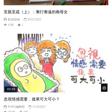
至親至疏（上）：漸行漸遠的兩母女
歡迎投稿
05/07/2022
4.6K
1
Wat
03:39
忽視情感需要，後果可大可小？
POPA編輯部
11/10/2017