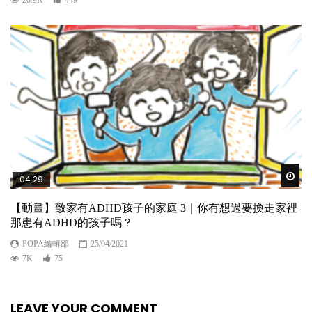
20.9K
449
Wat
04:29
【動畫】致家有ADHD孩子的家庭 3｜你有想過要換走家裡
那患有ADHD的孩子嗎？
POPA編輯部
25/04/2021
7K
75
LEAVE YOUR COMMENT