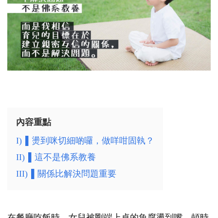
內容重點
I)
▌燙到咪切細啲囉，做咩咁固執？
II)
▌這不是佛系教養
III)
▌關係比解決問題重要
在餐廳吃飯時，女兒被剛端上桌的魚腐燙到嘴，頓時