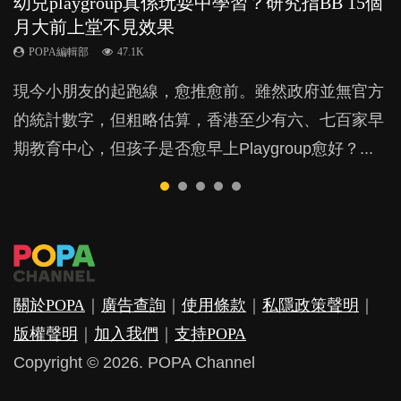
幼兒playgroup真係玩耍中學習？研究指BB 15個
幼稚園遊戲課 如何刺激幼兒自發學習取代獎勵
老公患產後憂鬱症對BB的影響
全職好？在職好？｜全職媽媽與在職媽媽的壓
BB口腔期乜都放入口，父母該制止還是放手？
月大前上堂不見效果
與懲罰？
力與價值
POPA編輯部
POPA編輯部
15.9K
25.5K
POPA編輯部
POPA編輯部
POPA編輯部
47.1K
33.1K
25.8K
BB出生後，不止媽媽，爸爸也有機會患上產後抑
BB最喜歡隨手拿起什麼都放入口中，有人說一旦養
現今小朋友的起跑線，愈推愈前。雖然政府並無官方
由美國學者所創的 tools of the mind 課程，學生以遊
許多媽媽心底可能都有一刻掙扎過：究竟全職好，還
鬱，影響日常生活，嚴重的甚至會有自殺，或傷害小
成吮手指的習慣，大個就很難戒，但原來一刀切阻止
的統計數字，但粗略估算，香港至少有六、七百家早
戲方式學習，學術能力和自制能力亦明顯比其他小朋
是在職好。雖說每個家庭都有自己的獨特狀況和考慮
朋友的念頭。但為何爸爸患上產後抑鬱往往難以察
他們放東西入口，隨時會影響孩子的身心發展？...
期教育中心，但孩子是否愈早上Playgroup愈好？...
友優勝，到底這課程有何特別之處？...
因素，但原來全職和在職媽媽所養育的子女其實都各
覺？...
有擅長。...
關於POPA
｜
廣告查詢
｜
使用條款
｜
私隱政策聲明
｜
版權聲明
｜
加入我們
｜
支持POPA
Copyright © 2026. POPA Channel