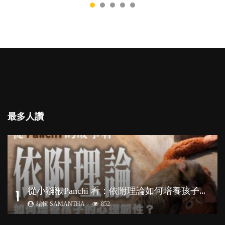
最多人讚
從
小獼猴Panchi 看：依附理論如何培養孩子心理韌性？
1
編輯 SAMANTHA
852