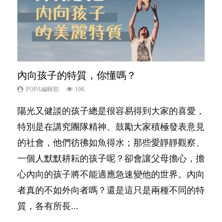
內向孩子的特質，你懂嗎？
想孩子學好外語，點做好？
夫妻必看！經營婚姻，沒捷徑
新手父母不用怕
孩子能力天注定？
POPA編輯部
POPA編輯部
POPA編輯部
POPA編輯部
POPA編輯部
10K
9.9K
22.9K
16.3K
7.9K
陽光又健談的孩子總是很容易得到大家的喜愛，
有人話學多種語言越早開始越好，有人卻說一時
你是不是也曾經以為只要跟相愛的人結婚，就自
相信許多人初為人父母，由懷孕開始到孩子呱呱
很多父母都希望孩子係個「叻仔叻女」，學業別
特別是在講究團隊精神、鼓勵大家積極發表意見
間太多語言，會令孩子感到混淆，到底誰是誰
然能走到白頭，但生了孩子卻發現事情不如你所
落地，心中都有數之不盡的問題～這裡一次過集
太差，日常自理井井有條。這樣的孩子是萬中無
的社會，他們彷彿如魚得水；那些愛靜靜觀察、
非？聽聽專家怎樣說，解開語言學習的迷思～...
料？ 經營婚姻，不如我們想像的簡單，卻也不
合我們以往製作過的相關短片。 這段路讓我們
一，還是魚與熊掌，不能兼得？...
一個人默默耕耘的孩子呢？卻會讓父母擔心，擔
是大家說得那麼難。一起來認識婚姻的真相！...
跟你同行～...
心內向的孩子將不能適應急速變他的世界。內向
者真的不如外向者嗎？還是這只是兩種不同的特
質，各有所長...