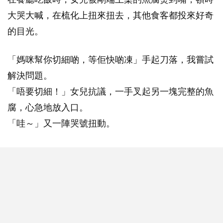
大哭大喊，在梳化上扭來扭去，其他食客都投來好奇
的目光。
「媽咪幫你切細啲，等佢快啲凍」手起刀落，我嘗試
解決問題。
「唔要切細！」女兒抗議，一手叉起另一塊完整的魚
腐，心急地放入口。
「哇～」又一陣哭號扭動。