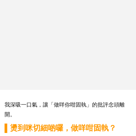
我深吸一口氣，讓「做咩你咁固執」的批評念頭離
開。
▌燙到咪切細啲囉，做咩咁固執？