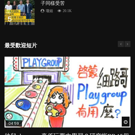
子同樣受苦
瓊姐
20.1K
5
最受歡迎短片
Wat
Wat
Wat
Wat
Wat
04:59
03:39
03:02
04:06
03:41