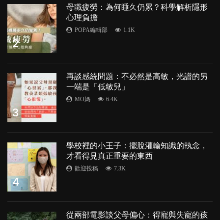
母職疲勞：為何睡久仍累？科學解析隱形
心理負擔
POPA編輯部
1.1K
2
再談感統問題：不必然是高敏，光譜的另
一端是「低敏兒」
MO媽
6.4K
3
學校裡的小王子：擺脫灌輸知識的執念，
才看得見真正重要的東西
歡迎投稿
7.3K
4
從兩部電影談父母偏心：得寵與失寵的孩