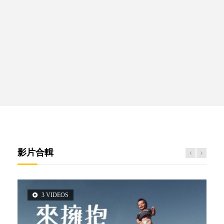
影片合輯
3 VIDEOS
2 VIDEOS
5 VIDEOS
14 VIDEOS
6 VIDEOS